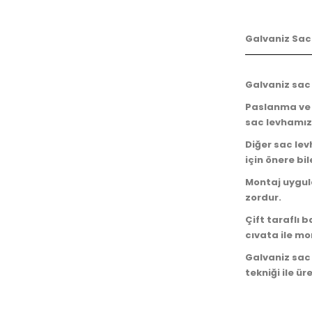
Galvaniz Sac 
Galvaniz sac
Paslanma ve 
sac levhamız 
Diğer sac lev
için önere bi
Montaj uygul
zordur.
Çift taraflı 
cıvata ile mo
Galvaniz sac l
tekniği ile ür