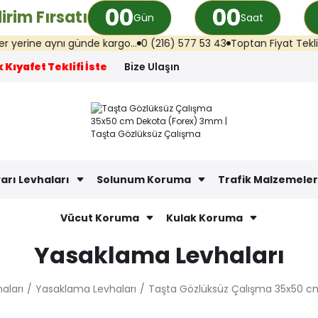
00
00
irim Fırsatı
Gün
Saat
ı günde kargo...
0 (216) 577 53 43
Toptan Fiyat Teklifi: info@ilki
 Kıyafet Teklifi İste
Bize Ulaşın
arı Levhaları
Solunum Koruma
Trafik Malzemeler
Vücut Koruma
Kulak Koruma
Yasaklama Levhaları
aları
Yasaklama Levhaları
Taşta Gözlüksüz Çalışma 35x50 