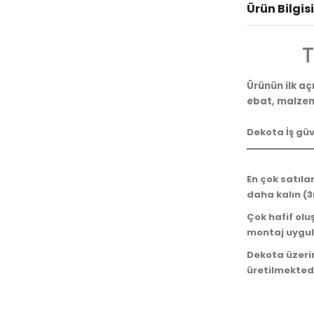
Ürün Bilgisi
T
Ürünün ilk açı
ebat, malzem
Dekota İş güv
En çok satıla
daha kalın (3
Çok hafif oluş
montaj uygul
Dekota üzerind
üretilmektedi