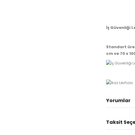
İş Güvenliği L
Standart üret
cm ve 70 x 1
Yorumlar
Taksit Seçe