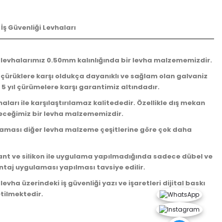
İş Güvenliği Levhaları
 levhalarımız 0.50mm kalınlığında bir levha malzememizdir.
çürüklere karşı oldukça dayanıklı ve sağlam olan galvaniz
5 yıl çürümelere karşı garantimiz altındadır.
haları ile karşılaştırılamaz kalitededir. Özellikle dış mekan
leceğimiz bir levha malzememizdir.
aması diğer levha malzeme çeşitlerine göre çok daha
bant ve silikon ile uygulama yapılmadığında sadece dübel ve
ntaj uygulaması yapılması tavsiye edilir.
evha üzerindeki iş güvenliği yazı ve işaretleri dijital baskı
etilmektedir.