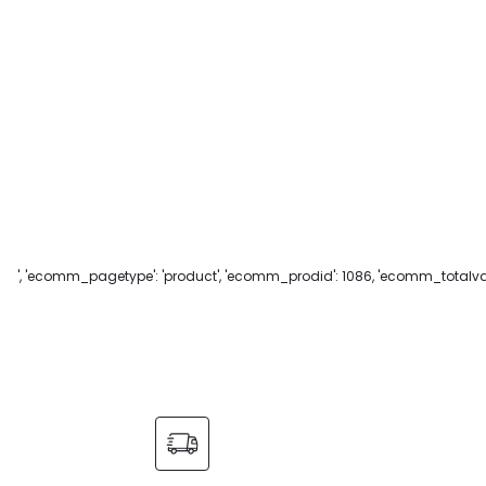
', 'ecomm_pagetype': 'product', 'ecomm_prodid': 1086, 'ecomm_totalvalu