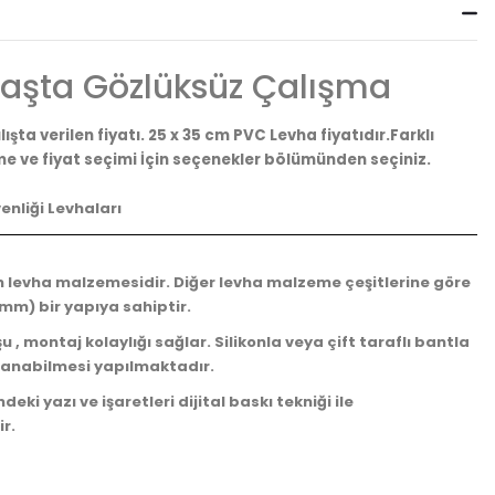
aşta Gözlüksüz Çalışma
lışta verilen fiyatı. 25 x 35 cm PVC Levha fiyatıdır.Farklı
e ve fiyat seçimi İçin seçenekler bölümünden seçiniz.
enliği Levhaları
n levha malzemesidir. Diğer levha malzeme çeşitlerine göre
mm) bir yapıya sahiptir.
u , montaj kolaylığı sağlar. Silikonla veya çift taraflı bantla
anabilmesi yapılmaktadır.
eki yazı ve işaretleri dijital baskı tekniği ile
r.