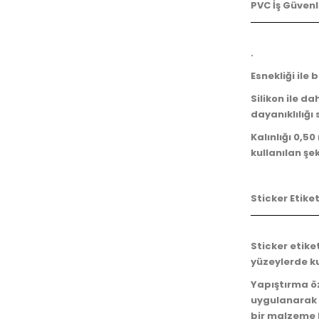
PVC İş Güvenl
.
Esnekliği ile
Silikon ile d
dayanıklılığı
Kalınlığı 0,5
kullanılan şek
Sticker Etiket
Sticker etike
yüzeylerde k
Yapıştırma öz
uygulanarak i
bir malzeme 