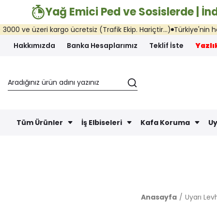
Yağ Emici Ped ve Sosislerde | İnd
 kargo ücretsiz (Trafik Ekip. Hariçtir...)
Türkiye'nin her yerine ayn
Hakkımızda
Banka Hesaplarımız
Teklif İste
Yazlık
Tüm Ürünler
İş Elbiseleri
Kafa Koruma
Uy
Anasayfa
Uyarı Levh