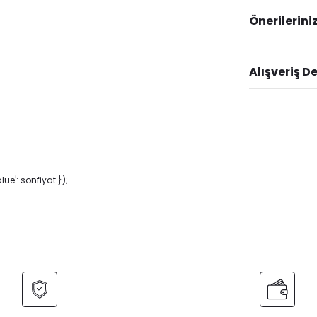
Önerilerini
Alışveriş D
e': sonfiyat });