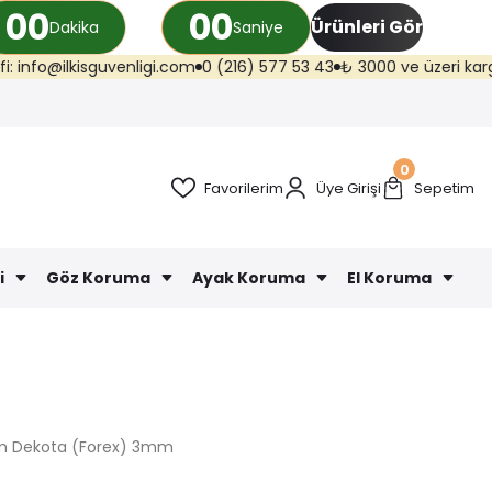
00
00
Ürünleri Gör
Dakika
Saniye
sguvenligi.com
0 (216) 577 53 43
₺ 3000 ve üzeri kargo ücretsiz (Tra
0
Favorilerim
Üye Girişi
Sepetim
i
Göz Koruma
Ayak Koruma
El Koruma
cm Dekota (Forex) 3mm