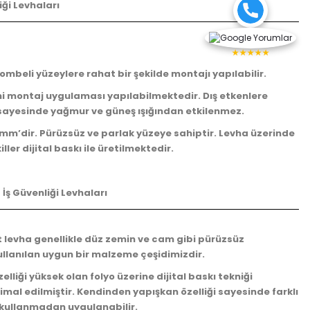
iği Levhaları
★★★★★
 bombeli yüzeylere rahat bir şekilde montajı yapılabilir.
ahi montaj uygulaması yapılabilmektedir. Dış etkenlere
 sayesinde yağmur ve güneş ışığından etkilenmez.
0 mm’dir. Pürüzsüz ve parlak yüzeye sahiptir. Levha üzerinde
iller dijital baskı ile üretilmektedir.
 İş Güvenliği Levhaları
t levha genellikle düz zemin ve cam gibi pürüzsüz
ullanılan uygun bir malzeme çeşidimizdir.
elliği yüksek olan folyo üzerine dijital baskı tekniği
mal edilmiştir. Kendinden yapışkan özelliği sayesinde farklı
kullanmadan uygulanabilir.