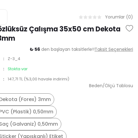
Yorumlar (0)
özlüksüz Çalışma 35x50 cm Dekota
 3mm
₺ 56
den başlayan taksitlerle!!
Taksit Seçenekleri
Z-3_4
Stokta var
147,71 TL (%3,00 havale indirimi)
Beden/Ölçü Tablosu
Dekota (Forex) 3mm
PVC (Plastik) 0,50mm
Saç (Galvaniz) 0,50mm
ticker (Yapışkanlı) Etiket