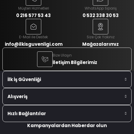
Müşteri Hizmetleri
WhatsApp Sipariş
0 216 577 53 43
0 532 338 30 53
E-Mail ile Destek
Size Çok Yakınız
info@ilkisguvenligi.com
Mağazalarımız
Bize Ulaşın
İletişim Bilgilerimiz
İlk İş Güvenliği
Alışveriş
Hızlı Bağlantılar
Kampanyalardan Haberdar olun