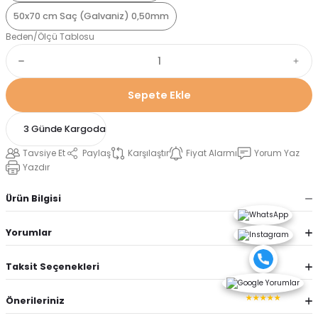
50x70 cm Saç (Galvaniz) 0,50mm
Beden/Ölçü Tablosu
Sepete Ekle
3 Günde Kargoda
Tavsiye Et
Paylaş
Karşılaştır
Fiyat Alarmı
Yorum Yaz
Yazdır
Ürün Bilgisi
Yorumlar
Taksit Seçenekleri
★★★★★
Önerileriniz