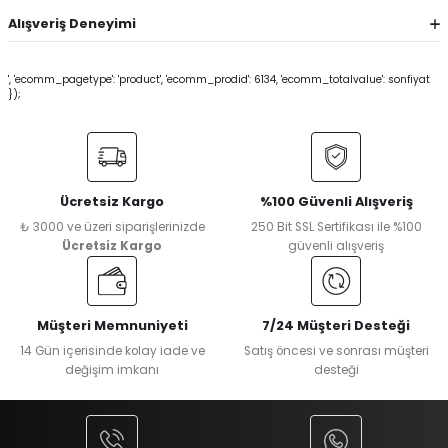
Alışveriş Deneyimi
', 'ecomm_pagetype': 'product', 'ecomm_prodid': 6134, 'ecomm_totalvalue': sonfiyat
});
Ücretsiz Kargo
%100 Güvenli Alışveriş
₺ 3000 ve üzeri siparişlerinizde
250 Bit SSL Sertifikası ile %100
Ücretsiz Kargo
güvenli alışveriş
Müşteri Memnuniyeti
7/24 Müşteri Desteği
14 Gün içerisinde kolay iade ve
Satış öncesi ve sonrası müşteri
değişim imkanı
desteği