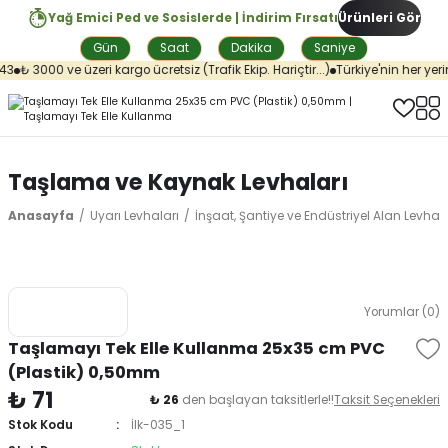
Yağ Emici Ped ve Sosislerde | İndirim Fırsatı
Ürünleri Gör
Gün
Saat
Dakika
Saniye
₺ 3000 ve üzeri kargo ücretsiz (Trafik Ekip. Hariçtir...)
Türkiye'nin her yerin
Taşlama ve Kaynak Levhaları
Anasayfa
Uyarı Levhaları
İnşaat, Şantiye ve Endüstriyel Alan Levhala
Yorumlar (0)
Taşlamayı Tek Elle Kullanma 25x35 cm PVC
(Plastik) 0,50mm
₺ 71
₺ 26
den başlayan taksitlerle!!
Taksit Seçenekleri
Stok Kodu
İlk-035_1