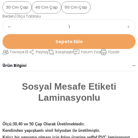
30 Cm Çap
40 Cm Çap
50 Cm Çap
Beden/Ölçü Tablosu
Sepete Ekle
Tavsiye Et
Paylaş
Karşılaştır
Yorum Yaz
Yazdır
Ürün Bilgisi
Sosyal Mesafe Etiketi
Laminasyonlu
Ölçü:30,40 ve 50 Çap Olarak Üretilmektedir.
Kendinden yapışkanlı vinil folyodan ile üretilmiştir.
Kalıcı bir yapışma olması için folyo üzerine şeffaf PVC laminasyon