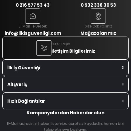
0 216 577 53 43
0 532 338 30 53
E-Mail ile Destek
Size Çok Yakınız
info@ilkisguvenligi.com
Mağazalarımız
Bize Ulaşın
İletişim Bilgilerimiz
İlk İş Güvenliği
Alışveriş
Hızlı Bağlantılar
Kampanyalardan Haberdar olun
E-Mail adresinizi haber listemize ücretsiz kaydedin, hemen bizi
takip etmeye başlayın.