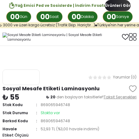
Yağ Emici Ped ve Sosislerde | İndirim Fırsatı
Ürünleri Gör
00
00
00
00
Gün
Saat
Dakika
Saniye
000 ve üzeri kargo ücretsiz (Trafik Ekip. Hariçtir...)
Türkiye'nin her yerine ay
Yorumlar (0)
Sosyal Mesafe Etiketi Laminasyonlu
₺ 55
₺ 20
den başlayan taksitlerle!!
Taksit Seçenekleri
Stok Kodu
869065946748
Stok Durumu
Stokta var
Barkod Kodu
869065946748
Havale
52,93 TL (%3,00 havale indirimi)
Etiket Ölçüsü