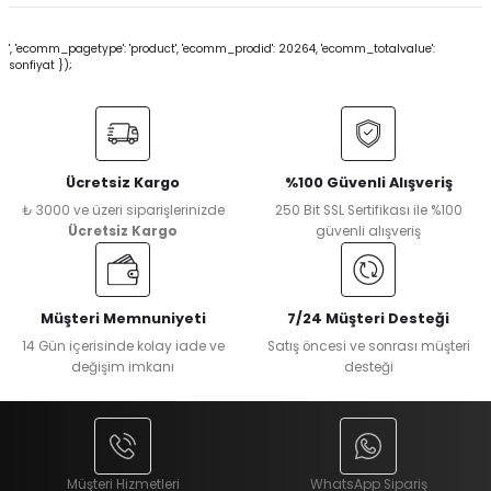
', 'ecomm_pagetype': 'product', 'ecomm_prodid': 20264, 'ecomm_totalvalue':
sonfiyat });
Ücretsiz Kargo
%100 Güvenli Alışveriş
₺ 3000 ve üzeri siparişlerinizde
250 Bit SSL Sertifikası ile %100
Ücretsiz Kargo
güvenli alışveriş
Müşteri Memnuniyeti
7/24 Müşteri Desteği
14 Gün içerisinde kolay iade ve
Satış öncesi ve sonrası müşteri
değişim imkanı
desteği
Müşteri Hizmetleri
WhatsApp Sipariş