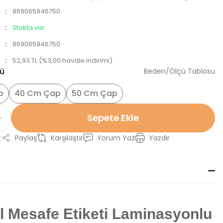
869065946750
Stokta var
869065946750
52,93 TL (%3,00 havale indirimi)
sü
Beden/Ölçü Tablosu
p
40 Cm Çap
50 Cm Çap
Sepete Ekle
t
Paylaş
Karşılaştır
Yorum Yaz
Yazdır
l Mesafe Etiketi Laminasyonlu