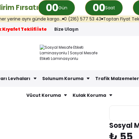
00
00
irim Fırsatı
Gün
Saat
nı günde kargo...
0 (216) 577 53 43
Toptan Fiyat Teklifi: info@ilk
 Kıyafet Teklifi İste
Bize Ulaşın
arı Levhaları
Solunum Koruma
Trafik Malzemeler
Vücut Koruma
Kulak Koruma
Sosyal M
₺ 55