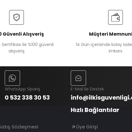
 Güvenli Alışveriş
Müşteri Memnuni
 Sertifikası ile %100 güvenli
14 Gün içerisinde kolay iad
alışveriş
imkanı
WhatsApp Sipariş
E-Mail ile Destek
0 532 338 30 53
info@ilkisguvenligi
Hızlı Bağlantılar
Satış Sözleşmesi
Üye Girişi