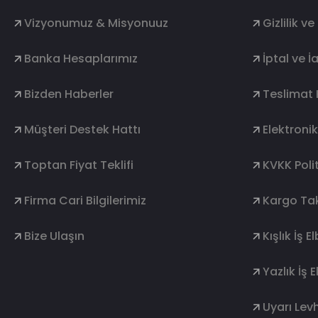
Vizyonumuz & Misyonuuz
Gizlilik v
Banka Hesaplarımız
İptal ve İ
Bizden Haberler
Teslimat 
Müşteri Destek Hattı
Elektroni
Toptan Fiyat Teklifi
KVKK Polit
Firma Cari Bilgilerimiz
Kargo Tak
Bize Ulaşın
Kışlık İş E
Yazlık İş E
Uyarı Levh