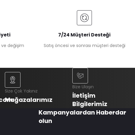
yeti
7/24 Müşteri Desteği
e ve değişim
Satış öncesi ve sonrası müşteri desteği
Bize Ulaşın
Size Çok Yakınız
İletişim
.com
Mağazalarımız
Bilgilerimiz
Kampanyalardan Haberdar
olun