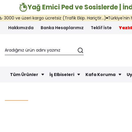
Yağ Emici Ped ve Sosislerde | İnd
i kargo ücretsiz (Trafik Ekip. Hariçtir...)
Türkiye'nin her yerine ay
Hakkımızda
Banka Hesaplarımız
Teklif İste
Yazlık
Tüm Ürünler
İş Elbiseleri
Kafa Koruma
Uy