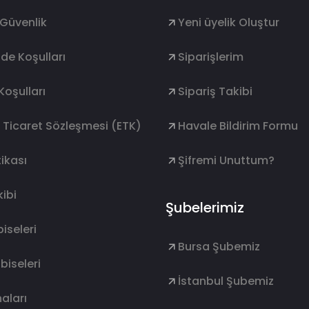
e Güvenlik
Yeni üyelik Oluştur
ade Koşulları
Siparişlerim
Koşulları
Sipariş Takibi
k Ticaret Sözleşmesi (ETK)
Havale Bildirim Formu
ikası
Şifremi Unuttum?
ibi
Şubelerimiz
lbiseleri
Bursa Şubemiz
lbiseleri
İstanbul Şubemiz
aları