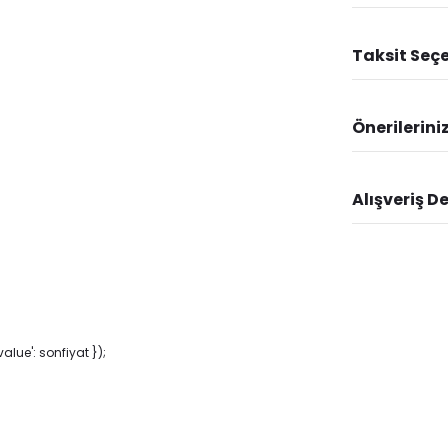
Taksit Seçe
Önerilerini
Alışveriş D
lue': sonfiyat });