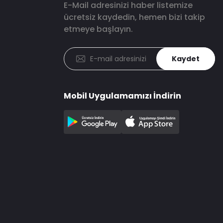
E-Mail adresinizi haber listemize
ücretsiz kaydedin, hemen bizi takip
etmeye başlayın.
Kaydet
Mobil Uygulamamızı İndirin