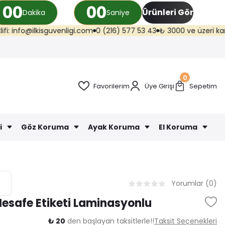
00
00
Ürünleri Gör
Dakika
Saniye
isguvenligi.com
0 (216) 577 53 43
₺ 3000 ve üzeri kargo ücretsiz (Tr
0
Favorilerim
Üye Girişi
Sepetim
i
Göz Koruma
Ayak Koruma
El Koruma
Yorumlar (0)
esafe Etiketi Laminasyonlu
₺ 20
den başlayan taksitlerle!!
Taksit Seçenekleri