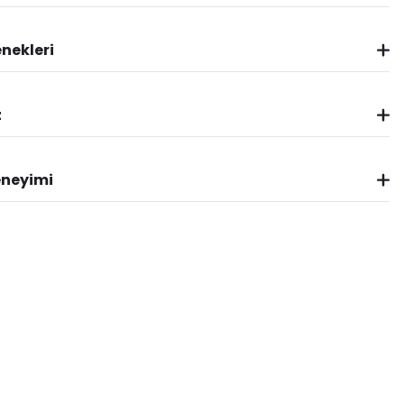
nekleri
z
eneyimi