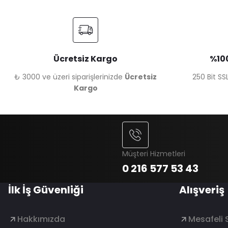
Ücretsiz Kargo
%100
₺ 3000 ve üzeri siparişlerinizde
Ücretsiz
250 Bit SSL
Kargo
Müşteri Hizmetleri
0 216 577 53 43
İlk İş Güvenliği
Alışveriş
Hakkımızda
Mesafeli 