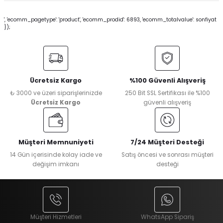
', 'ecomm_pagetype': 'product', 'ecomm_prodid': 6893, 'ecomm_totalvalue': sonfiyat
});
Ücretsiz Kargo
%100 Güvenli Alışveriş
₺ 3000 ve üzeri siparişlerinizde
250 Bit SSL Sertifikası ile %100
Ücretsiz Kargo
güvenli alışveriş
Müşteri Memnuniyeti
7/24 Müşteri Desteği
14 Gün içerisinde kolay iade ve
Satış öncesi ve sonrası müşteri
değişim imkanı
desteği
Müşteri Hizmetleri
WhatsApp Sipariş