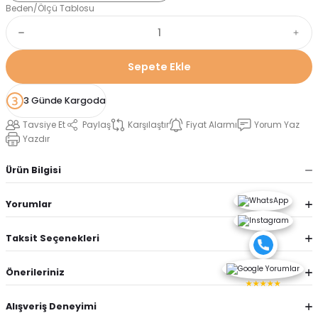
Beden/Ölçü Tablosu
Sepete Ekle
3 Günde Kargoda
Tavsiye Et
Paylaş
Karşılaştır
Fiyat Alarmı
Yorum Yaz
Yazdır
Ürün Bilgisi
Yorumlar
Taksit Seçenekleri
Önerileriniz
★★★★★
Alışveriş Deneyimi