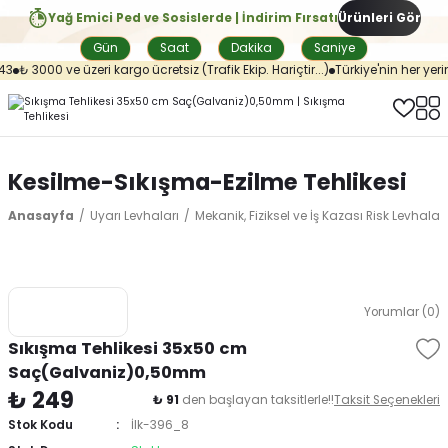
Yağ Emici Ped ve Sosislerde | İndirim Fırsatı
Ürünleri Gör
Gün
Saat
Dakika
Saniye
3
₺ 3000 ve üzeri kargo ücretsiz (Trafik Ekip. Hariçtir...)
Türkiye'nin her yerin
Kesilme-Sıkışma-Ezilme Tehlikesi
Anasayfa
Uyarı Levhaları
Mekanik, Fiziksel ve İş Kazası Risk Levhaları
Yorumlar (0)
Sıkışma Tehlikesi 35x50 cm
Saç(Galvaniz)0,50mm
₺ 249
₺ 91
den başlayan taksitlerle!!
Taksit Seçenekleri
Stok Kodu
İlk-396_8