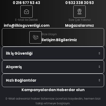
0 216 577 53 43
0 532 338 30 53
E-Mail ile Destek
Size Çok Yakınız
info@ilkisguvenligi.com
Mağazalarımız
Bize Ulaşın
İletişim Bilgilerimiz
İlk İş Güvenliği
Alışveriş
Hızlı Bağlantılar
Kampanyalardan Haberdar olun
E-Mail adresinizi haber listemize ücretsiz kaydedin, hemen bizi
takip etmeye başlayın.