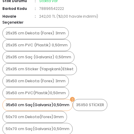
Stok Durumu
Stokta var
Barkod Kodu
78896542222
Havale
242,00 TL (%3,00 havale indirimi)
Seçenekler
25x35 cm Dekota (Forex) 3mm
25x35 cm PVC (Plastik) 0,50mm
25x35 cm Saç (Galvaniz) 0,50mm
25x35 cm Sticker (Yapışkanlı)Etiket
35x50 cm Dekota (Forex) 3mm
35x50 cm PVC(Plastik)0,50mm
35x50 cm Saç(Galvaniz)0,50mm
35X50 STİCKER
50x70 cm Dekota(Forex)3mm
50x70 cm Saç(Galvaniz)0,50mm