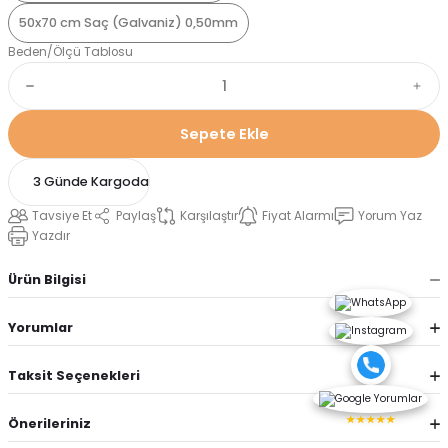
50x70 cm Saç (Galvaniz) 0,50mm
Beden/Ölçü Tablosu
Sepete Ekle
3 Günde Kargoda
Tavsiye Et
Paylaş
Karşılaştır
Fiyat Alarmı
Yorum Yaz
Yazdır
Ürün Bilgisi
Yorumlar
Taksit Seçenekleri
★★★★★
Önerileriniz