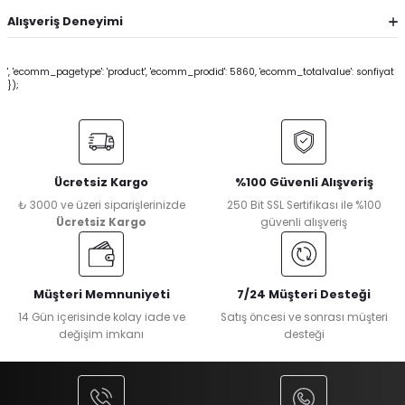
Alışveriş Deneyimi
', 'ecomm_pagetype': 'product', 'ecomm_prodid': 5860, 'ecomm_totalvalue': sonfiyat
});
Ücretsiz Kargo
%100 Güvenli Alışveriş
₺ 3000 ve üzeri siparişlerinizde
250 Bit SSL Sertifikası ile %100
Ücretsiz Kargo
güvenli alışveriş
Müşteri Memnuniyeti
7/24 Müşteri Desteği
14 Gün içerisinde kolay iade ve
Satış öncesi ve sonrası müşteri
değişim imkanı
desteği