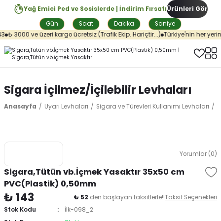
Yağ Emici Ped ve Sosislerde | İndirim Fırsatı
Ürünleri Gör
Gün
Saat
Dakika
Saniye
₺ 3000 ve üzeri kargo ücretsiz (Trafik Ekip. Hariçtir...)
Türkiye'nin her yerin
Sigara İçilmez/İçilebilir Levhaları
Anasayfa
Uyarı Levhaları
Sigara ve Türevleri Kullanımı Levhaları
S
Yorumlar (0)
Sigara,Tütün vb.İçmek Yasaktır 35x50 cm
PVC(Plastik) 0,50mm
₺ 143
₺ 52
den başlayan taksitlerle!!
Taksit Seçenekleri
Stok Kodu
İlk-098_2