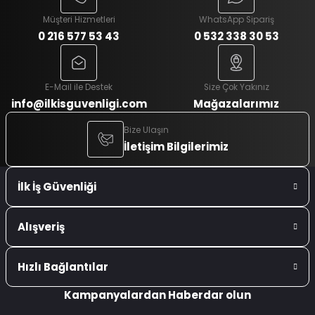
Müşteri Hizmetleri
WhatsApp Sipariş
0 216 577 53 43
0 532 338 30 53
E-Mail ile Destek
Size Çok Yakınız
info@ilkisguvenligi.com
Mağazalarımız
Bize Ulaşın
İletişim Bilgilerimiz
İlk İş Güvenliği
Alışveriş
Hızlı Bağlantılar
Kampanyalardan Haberdar olun