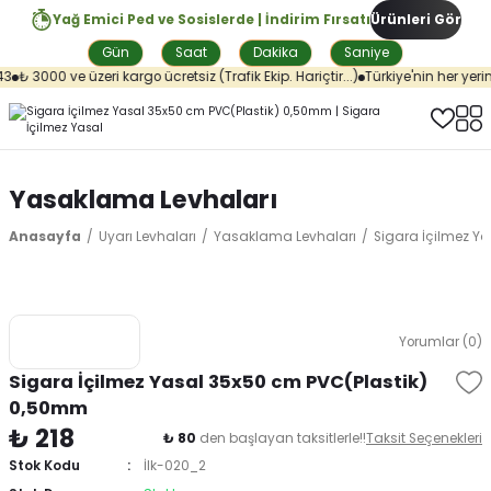
Yağ Emici Ped ve Sosislerde | İndirim Fırsatı
Ürünleri Gör
Gün
Saat
Dakika
Saniye
₺ 3000 ve üzeri kargo ücretsiz (Trafik Ekip. Hariçtir...)
Türkiye'nin her yerin
Yasaklama Levhaları
Anasayfa
Uyarı Levhaları
Yasaklama Levhaları
Sigara İçilmez Y
Yorumlar (0)
Sigara İçilmez Yasal 35x50 cm PVC(Plastik)
0,50mm
₺ 218
₺ 80
den başlayan taksitlerle!!
Taksit Seçenekleri
Stok Kodu
İlk-020_2