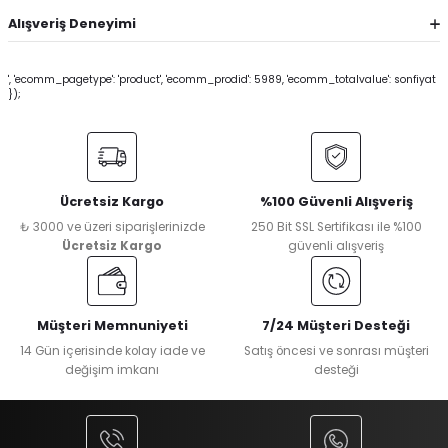
Alışveriş Deneyimi
', 'ecomm_pagetype': 'product', 'ecomm_prodid': 5989, 'ecomm_totalvalue': sonfiyat
});
Ücretsiz Kargo
%100 Güvenli Alışveriş
₺ 3000 ve üzeri siparişlerinizde
250 Bit SSL Sertifikası ile %100
Ücretsiz Kargo
güvenli alışveriş
Müşteri Memnuniyeti
7/24 Müşteri Desteği
14 Gün içerisinde kolay iade ve
Satış öncesi ve sonrası müşteri
değişim imkanı
desteği