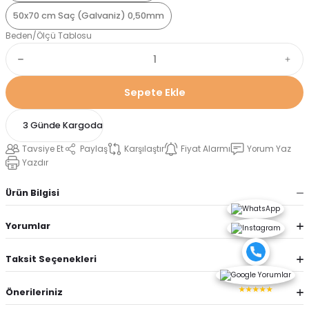
50x70 cm Saç (Galvaniz) 0,50mm
Beden/Ölçü Tablosu
Sepete Ekle
3 Günde Kargoda
Tavsiye Et
Paylaş
Karşılaştır
Fiyat Alarmı
Yorum Yaz
Yazdır
Ürün Bilgisi
Yorumlar
Taksit Seçenekleri
★★★★★
Önerileriniz