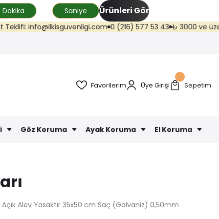
Ürünleri Gör
Dakika
Saniye
fi: info@ilkisguvenligi.com
0 (216) 577 53 43
₺ 3000 ve üzeri kargo 
Favorilerim
Üye Girişi
Sepetim
i
Göz Koruma
Ayak Koruma
El Koruma
arı
z Açık Alev Yasaktır 35x50 cm Saç (Galvaniz) 0,50mm