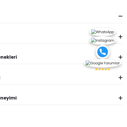
nekleri
★★★★★
z
eneyimi