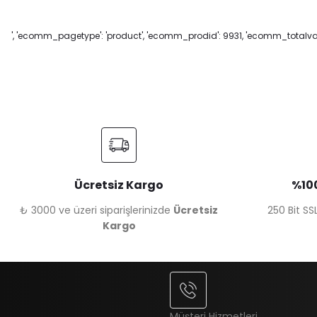
', 'ecomm_pagetype': 'product', 'ecomm_prodid': 9931, 'ecomm_totalvalu
Ücretsiz Kargo
%100
₺ 3000 ve üzeri siparişlerinizde
Ücretsiz
250 Bit SSL
Kargo
Müşteri Hizmetleri