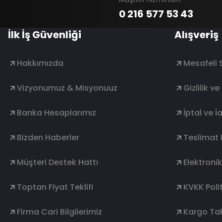
0 216 577 53 43
İlk İş Güvenliği
Alışveriş
Hakkımızda
Mesafeli 
Vizyonumuz & Misyonuuz
Gizlilik v
Banka Hesaplarımız
İptal ve İ
Bizden Haberler
Teslimat 
Müşteri Destek Hattı
Elektroni
Toptan Fiyat Teklifi
KVKK Polit
Firma Cari Bilgilerimiz
Kargo Tak