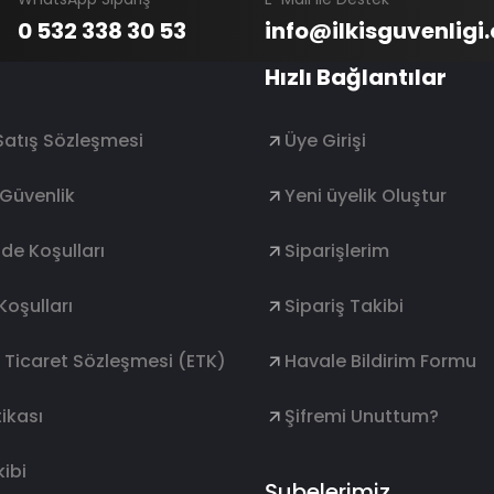
0 532 338 30 53
info@ilkisguvenligi
Hızlı Bağlantılar
Satış Sözleşmesi
Üye Girişi
e Güvenlik
Yeni üyelik Oluştur
ade Koşulları
Siparişlerim
Koşulları
Sipariş Takibi
k Ticaret Sözleşmesi (ETK)
Havale Bildirim Formu
ikası
Şifremi Unuttum?
ibi
Şubelerimiz