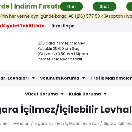
de | İndirim Fırsatı
Gün
Saat
er yerine aynı günde kargo...
0 (216) 577 53 43
Toptan Fiyat Tekli
 Kıyafet Teklifi İste
Bize Ulaşın
arı Levhaları
Solunum Koruma
Trafik Malzemeler
Vücut Koruma
Kulak Koruma
gara İçilmez/İçilebilir Levhal
lanımı Levhaları
Sigara İçilmez/İçilebilir Levhaları
Sigara İçilme