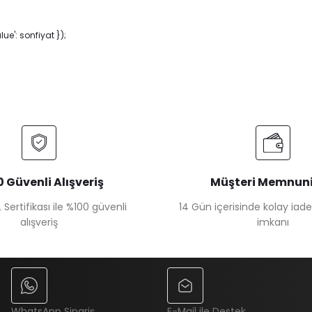
e': sonfiyat });
 Güvenli Alışveriş
Müşteri Memnuni
 Sertifikası ile %100 güvenli
14 Gün içerisinde kolay iad
alışveriş
imkanı
WhatsApp Sipariş
E-Mail ile Destek