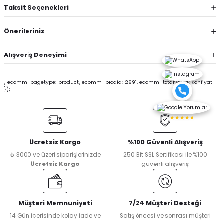
Taksit Seçenekleri
Önerileriniz
Alışveriş Deneyimi
', 'ecomm_pagetype': 'product', 'ecomm_prodid': 2691, 'ecomm_totalvalue': sonfiyat
});
★★★★★
Ücretsiz Kargo
%100 Güvenli Alışveriş
₺ 3000 ve üzeri siparişlerinizde
250 Bit SSL Sertifikası ile %100
Ücretsiz Kargo
güvenli alışveriş
Müşteri Memnuniyeti
7/24 Müşteri Desteği
14 Gün içerisinde kolay iade ve
Satış öncesi ve sonrası müşteri