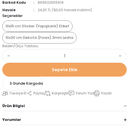
Barkod Kodu
869532655614
Havale
24,33 TL (%3,00 havale indirimi)
Seçenekler
10x15 cm Sticker (Yapışkanlı) Etiket
10x30 cm Dekota (Forex) 3mm Levha
Beden/Ölçü Tablosu
Sepete Ekle
3 Günde Kargoda
Tavsiye Et
Paylaş
Karşılaştır
Yorum Yaz
Yazdır
Ürün Bilgisi
Yorumlar