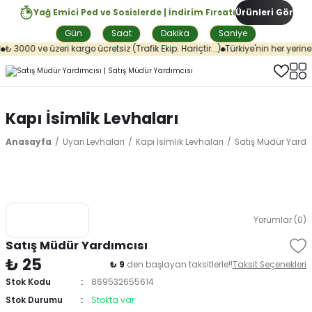
Yağ Emici Ped ve Sosislerde | İndirim Fırsatı
Ürünleri Gör
Gün
Saat
Dakika
Saniye
₺ 3000 ve üzeri kargo ücretsiz (Trafik Ekip. Hariçtir...)
Türkiye'nin her yerine 
Kapı İsimlik Levhaları
Anasayfa
Uyarı Levhaları
Kapı İsimlik Levhaları
Satış Müdür Yardı
Yorumlar (0)
Satış Müdür Yardımcısı
₺ 25
₺ 9
den başlayan taksitlerle!!
Taksit Seçenekleri
Stok Kodu
869532655614
Stok Durumu
Stokta var