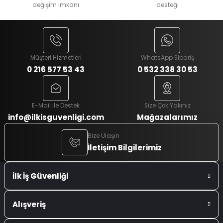
değişim imkanı
desteği
Müşteri Hizmetleri
WhatsApp Sipariş
0 216 577 53 43
0 532 338 30 53
E-Mail ile Destek
Size Çok Yakınız
info@ilkisguvenligi.com
Mağazalarımız
Bize Ulaşın
İletişim Bilgilerimiz
İlk İş Güvenliği
Alışveriş