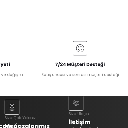
yeti
7/24 Müşteri Desteği
e ve değişim
Satış öncesi ve sonrası müşteri desteği
Bize Ulaşın
Size Çok Yakınız
İletişim
.com
Mağazalarımız