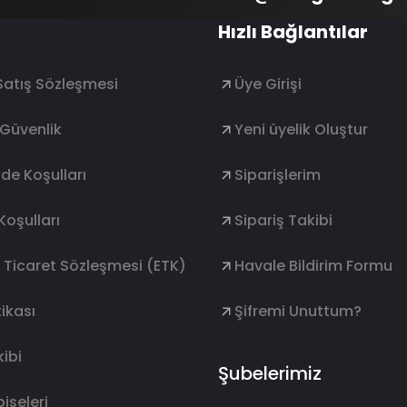
Hızlı Bağlantılar
Satış Sözleşmesi
Üye Girişi
e Güvenlik
Yeni üyelik Oluştur
ade Koşulları
Siparişlerim
Koşulları
Sipariş Takibi
k Ticaret Sözleşmesi (ETK)
Havale Bildirim Formu
ikası
Şifremi Unuttum?
ibi
Şubelerimiz
lbiseleri