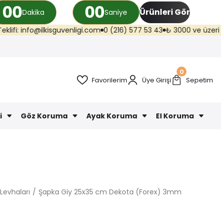
00
00
Ürünleri Gör
Dakika
Saniye
ilkisguvenligi.com
0 (216) 577 53 43
₺ 3000 ve üzeri kargo ücretsiz 
0
Favorilerim
Üye Girişi
Sepetim
i
Göz Koruma
Ayak Koruma
El Koruma
Levhaları
Şapka Giy 25x35 cm Dekota (Forex) 3mm