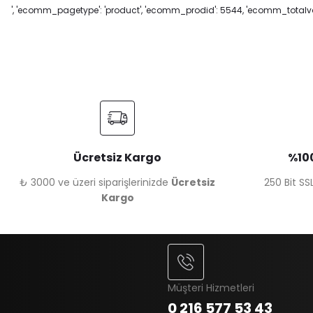
', 'ecomm_pagetype': 'product', 'ecomm_prodid': 5544, 'ecomm_totalval
Ücretsiz Kargo
%100
₺ 3000 ve üzeri siparişlerinizde
Ücretsiz
250 Bit SSL
Kargo
Müşteri Hizmetleri
0 216 577 53 43