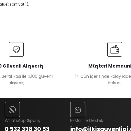
ue': sonfiyat });
 Güvenli Alışveriş
Müşteri Memnuni
 Sertifikası ile %100 güvenli
14 Gün içerisinde kolay iad
alışveriş
imkanı
WhatsApp Sipariş
E-Mail ile Destek
0 532 338 30 53
info@ilkisguvenligi