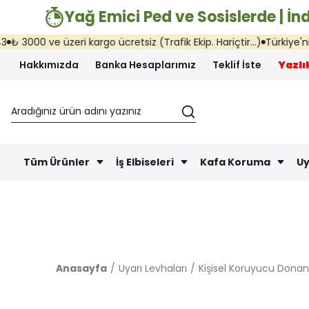
Yağ Emici Ped ve Sosislerde | İnd
zeri kargo ücretsiz (Trafik Ekip. Hariçtir...)
Türkiye'nin her yerine
Hakkımızda
Banka Hesaplarımız
Teklif İste
Yazlık
Tüm Ürünler
İş Elbiseleri
Kafa Koruma
Uy
Anasayfa
Uyarı Levhaları
Kişisel Koruyucu Donan