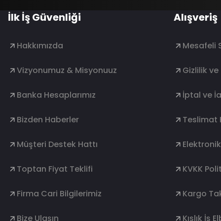
İlk İş Güvenliği
Alışveriş
Hakkımızda
Mesafeli 
Vizyonumuz & Misyonuuz
Gizlilik v
Banka Hesaplarımız
İptal ve İ
Bizden Haberler
Teslimat 
Müşteri Destek Hattı
Elektroni
Toptan Fiyat Teklifi
KVKK Polit
Firma Cari Bilgilerimiz
Kargo Tak
Bize Ulaşın
Kışlık İş E