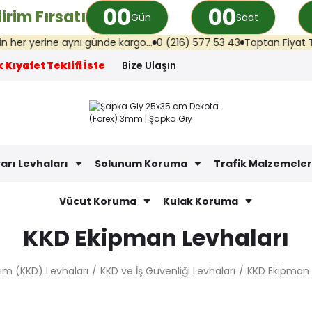
00
00
irim Fırsatı
Gün
Saat
 aynı günde kargo...
0 (216) 577 53 43
Toptan Fiyat Teklifi: info@
 Kıyafet Teklifi İste
Bize Ulaşın
arı Levhaları
Solunum Koruma
Trafik Malzemeler
Vücut Koruma
Kulak Koruma
KKD Ekipman Levhaları
ım (KKD) Levhaları
KKD ve İş Güvenliği Levhaları
KKD Ekipman 