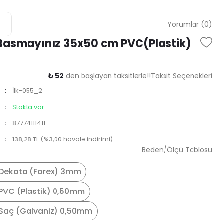
Yorumlar (0)
 Basmayınız 35x50 cm PVC(Plastik)
₺ 52
den başlayan taksitlerle!!
Taksit Seçenekleri
İlk-055_2
Stokta var
87774111411
138,28 TL (%3,00 havale indirimi)
Beden/Ölçü Tablosu
Dekota (Forex) 3mm
PVC (Plastik) 0,50mm
Saç (Galvaniz) 0,50mm