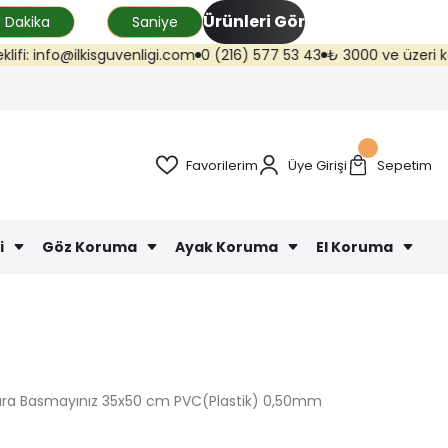
Ürünleri Gör
Dakika
Saniye
: info@ilkisguvenligi.com
0 (216) 577 53 43
₺ 3000 ve üzeri kargo üc
Favorilerim
Üye Girişi
Sepetim
i
Göz Koruma
Ayak Koruma
El Koruma
ara Basmayınız 35x50 cm PVC(Plastik) 0,50mm