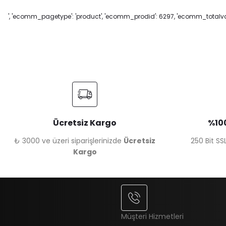
', 'ecomm_pagetype': 'product', 'ecomm_prodid': 6297, 'ecomm_totalvalu
Ücretsiz Kargo
%100
₺ 3000 ve üzeri siparişlerinizde
Ücretsiz
250 Bit SSL
Kargo
Müşteri Hizmetleri