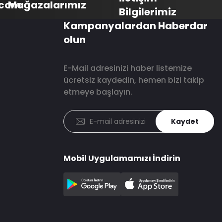
.com
Mağazalarımız
Bilgilerimiz
Kampanyalardan Haberdar
olun
E-Mail adresinizi haber listemize
ücretsiz kaydedin, hemen bizi takip
etmeye başlayın.
Kaydet
Mobil Uygulamamızı İndirin