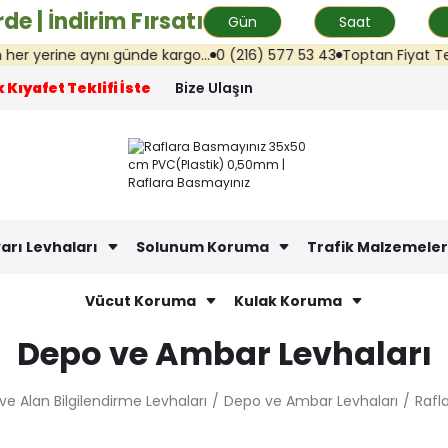
de | İndirim Fırsatı
Gün
Saat
 yerine aynı günde kargo...
0 (216) 577 53 43
Toptan Fiyat Teklifi
 Kıyafet Teklifi İste
Bize Ulaşın
arı Levhaları
Solunum Koruma
Trafik Malzemeler
Vücut Koruma
Kulak Koruma
Depo ve Ambar Levhaları
ş ve Alan Bilgilendirme Levhaları
Depo ve Ambar Levhaları
Rafl