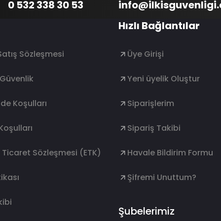
0 532 338 30 53
info@ilkisguvenligi
Hızlı Bağlantılar
Satış Sözleşmesi
Üye Girişi
e Güvenlik
Yeni üyelik Oluştur
ade Koşulları
Siparişlerim
Koşulları
Sipariş Takibi
k Ticaret Sözleşmesi (ETK)
Havale Bildirim Formu
ikası
Şifremi Unuttum?
ibi
Şubelerimiz