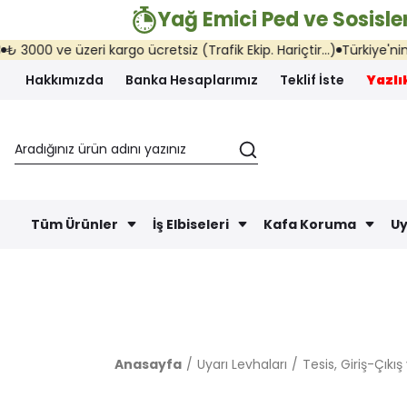
Yağ Emici Ped ve Sosisler
00 ve üzeri kargo ücretsiz (Trafik Ekip. Hariçtir...)
Türkiye'nin her
Hakkımızda
Banka Hesaplarımız
Teklif İste
Yazlık
Tüm Ürünler
İş Elbiseleri
Kafa Koruma
Uy
Anasayfa
Uyarı Levhaları
Tesis, Giriş-Çıkı