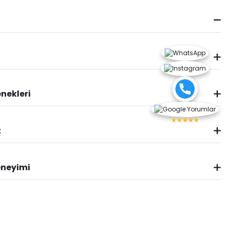
nekleri
★★★★★
z
eneyimi