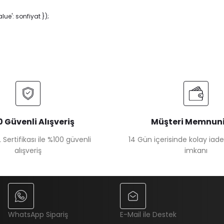
e': sonfiyat });
 Güvenli Alışveriş
Müşteri Memnuni
 Sertifikası ile %100 güvenli
14 Gün içerisinde kolay iad
alışveriş
imkanı
WhatsApp Sipariş
E-Mail ile Destek