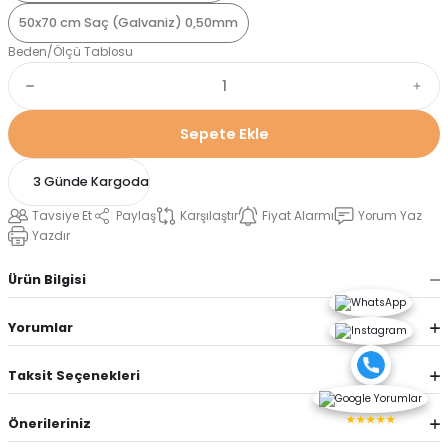
50x70 cm Saç (Galvaniz) 0,50mm
Beden/Ölçü Tablosu
Sepete Ekle
3 Günde Kargoda
Tavsiye Et
Paylaş
Karşılaştır
Fiyat Alarmı
Yorum Yaz
Yazdır
Ürün Bilgisi
Yorumlar
Taksit Seçenekleri
★★★★★
Önerileriniz