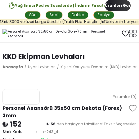
Yağ Emici Ped ve Sosislerde | İndirim Fırsatı
Ürünleri Gör
Gün
Saat
Dakika
Saniye
3
₺ 3000 ve üzeri kargo ücretsiz (Trafik Ekip. Hariçtir...)
Türkiye'nin her yerin
KKD Ekipman Levhaları
Anasayfa
Uyarı Levhaları
Kişisel Koruyucu Donanım (KKD) Levhaları
Yorumlar (0)
Personel Asansörü 35x50 cm Dekota (Forex)
3mm
₺ 152
₺ 56
den başlayan taksitlerle!!
Taksit Seçenekleri
Stok Kodu
İlk-243_4