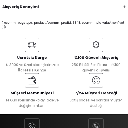
Alışveriş Deneyimi
', 'ecomm_pagetype': 'product', 'ecomm_prodid': 5848, 'ecomm_totalvalue': sonfiyat
});
Ücretsiz Kargo
%100 Güvenli Alışveriş
₺ 3000 ve üzeri siparişlerinizde
250 Bit SSL Sertifikası ile %100
Ücretsiz Kargo
güvenli alışveriş
Müşteri Memnuniyeti
7/24 Müşteri Desteği
14 Gün içerisinde kolay iade ve
Satış öncesi ve sonrası müşteri
değişim imkanı
desteği