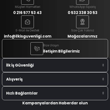
Müşteri Hizmetleri
WhatsApp Sipariş
0 216 577 53 43
0 532 338 30 53
E-Mail ile Destek
Size Çok Yakınız
info@ilkisguvenligi.com
Mağazalarımız
Bize Ulaşın
İletişim Bilgilerimiz
İlk İş Güvenliği
Alışveriş
Hızlı Bağlantılar
Kampanyalardan Haberdar olun