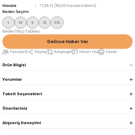
Havale
77,36 TL (%3,00 havale indirimi)
Beden Seçimi
L
M
S
XL
XXL
Beden/Ölçü Tablosu
Gelince Haber Ver
Tavsiye Et
Paylaş
Karşılaştır
Yorum Yaz
Yazdır
Ürün Bilgisi
Yorumlar
Taksit Seçenekleri
Önerileriniz
Alışveriş Deneyimi