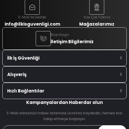
E-Mail ile Destek
Size Çok Yakınız
info@ilkisguvenligi.com
Mağazalarımız
Bize Ulaşın
İletişim Bilgilerimiz
İlk İş Güvenliği
Alışveriş
Hızlı Bağlantılar
Kampanyalardan Haberdar olun
E-Mail adresinizi haber listemize ücretsiz kaydedin, hemen bizi
takip etmeye başlayın.