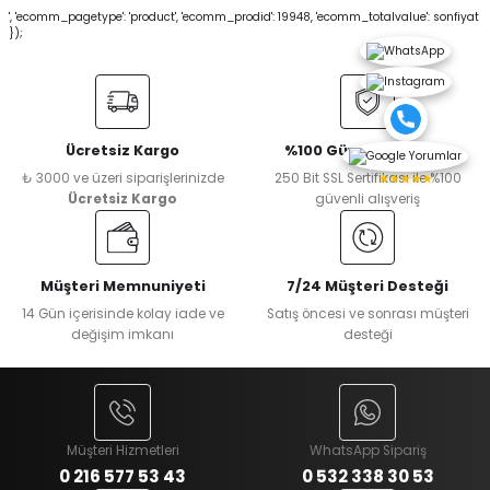
', 'ecomm_pagetype': 'product', 'ecomm_prodid': 19948, 'ecomm_totalvalue': sonfiyat
});
Ücretsiz Kargo
%100 Güvenli Alışveriş
₺ 3000 ve üzeri siparişlerinizde
250 Bit SSL Sertifikası ile %100
★★★★★
Ücretsiz Kargo
güvenli alışveriş
Müşteri Memnuniyeti
7/24 Müşteri Desteği
14 Gün içerisinde kolay iade ve
Satış öncesi ve sonrası müşteri
değişim imkanı
desteği
Müşteri Hizmetleri
WhatsApp Sipariş
0 216 577 53 43
0 532 338 30 53