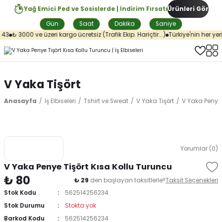
Yağ Emici Ped ve Sosislerde | İndirim Fırsatı
Ürünleri Gör
Gün
Saat
Dakika
Saniye
43
₺ 3000 ve üzeri kargo ücretsiz (Trafik Ekip. Hariçtir...)
Türkiye'nin her yer
V Yaka Tişört
Anasayfa
İş Elbiseleri
Tshirt ve Sweat
V Yaka Tişört
V Yaka Penye 
Yorumlar (0)
V Yaka Penye Tişört Kısa Kollu Turuncu
₺ 80
₺ 29
den başlayan taksitlerle!!
Taksit Seçenekleri
Stok Kodu
562514256234
Stok Durumu
Stokta yok
Barkod Kodu
562514256234