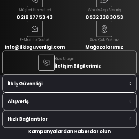
Müşteri Hizmetleri
WhatsApp Sipariş
0 216 577 53 43
0 532 338 30 53
E-Mail ile Destek
Size Çok Yakınız
info@ilkisguvenligi.com
Mağazalarımız
Bize Ulaşın
İletişim Bilgilerimiz
İlk İş Güvenliği
Alışveriş
Hızlı Bağlantılar
Kampanyalardan Haberdar olun