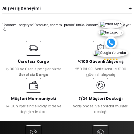
Alışveriş Deneyimi
', 'ecomm_pagetype': 'product', 'ecomm_prodid': 19934, 'ecomm_totalvalue': sonfiyat
});
★★★★★
Ücretsiz Kargo
%100 Güvenli Alışveriş
₺ 3000 ve üzeri siparişlerinizde
250 Bit SSL Sertifikası ile %100
Ücretsiz Kargo
güvenli alışveriş
Müşteri Memnuniyeti
7/24 Müşteri Desteği
14 Gün içerisinde kolay iade ve
Satış öncesi ve sonrası müşteri
değişim imkanı
desteği