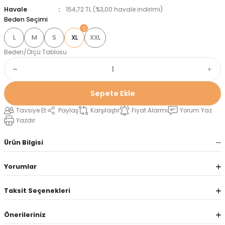
Havale
154,72 TL (%3,00 havale indirimi)
Beden Seçimi
L
M
S
XL
XXL
Beden/Ölçü Tablosu
Sepete Ekle
Tavsiye Et
Paylaş
Karşılaştır
Fiyat Alarmı
Yorum Yaz
Yazdır
Ürün Bilgisi
Yorumlar
Taksit Seçenekleri
Önerileriniz