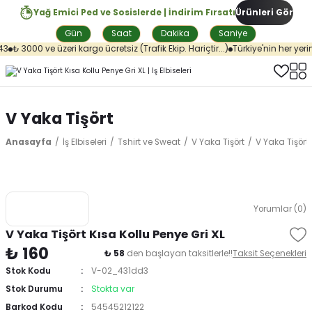
Yağ Emici Ped ve Sosislerde | İndirim Fırsatı
Ürünleri Gör
Gün
Saat
Dakika
Saniye
3
₺ 3000 ve üzeri kargo ücretsiz (Trafik Ekip. Hariçtir...)
Türkiye'nin her yerin
V Yaka Tişört
Anasayfa
İş Elbiseleri
Tshirt ve Sweat
V Yaka Tişört
V Yaka Tişört 
Yorumlar (0)
V Yaka Tişört Kısa Kollu Penye Gri XL
₺ 160
₺ 58
den başlayan taksitlerle!!
Taksit Seçenekleri
Stok Kodu
V-02_431dd3
Stok Durumu
Stokta var
Barkod Kodu
54545212122