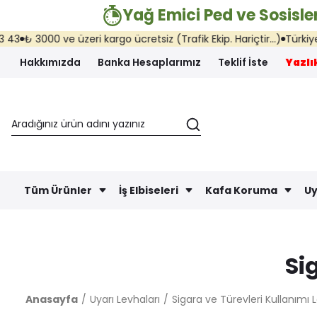
Yağ Emici Ped ve Sosisler
 3000 ve üzeri kargo ücretsiz (Trafik Ekip. Hariçtir...)
Türkiye'nin h
Hakkımızda
Banka Hesaplarımız
Teklif İste
Yazlık
Tüm Ürünler
İş Elbiseleri
Kafa Koruma
Uy
Si
Anasayfa
Uyarı Levhaları
Sigara ve Türevleri Kullanımı 