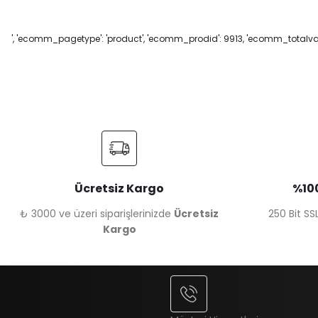
', 'ecomm_pagetype': 'product', 'ecomm_prodid': 9913, 'ecomm_totalvalu
Ücretsiz Kargo
%100
₺ 3000 ve üzeri siparişlerinizde
Ücretsiz
250 Bit SSL
Kargo