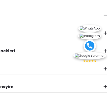
nekleri
★★★★★
z
eneyimi