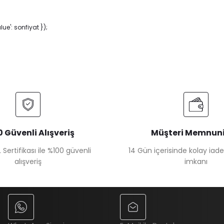
e': sonfiyat });
 Güvenli Alışveriş
Müşteri Memnuni
 Sertifikası ile %100 güvenli
14 Gün içerisinde kolay iad
alışveriş
imkanı