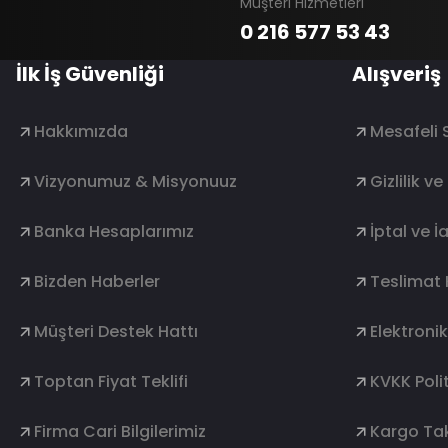
Müşteri Hizmetleri
0 216 577 53 43
İlk İş Güvenliği
Alışveriş
Hakkımızda
Mesafeli 
Vizyonumuz & Misyonuuz
Gizlilik v
Banka Hesaplarımız
İptal ve İ
Bizden Haberler
Teslimat 
Müşteri Destek Hattı
Elektroni
Toptan Fiyat Teklifi
KVKK Polit
Firma Cari Bilgilerimiz
Kargo Tak