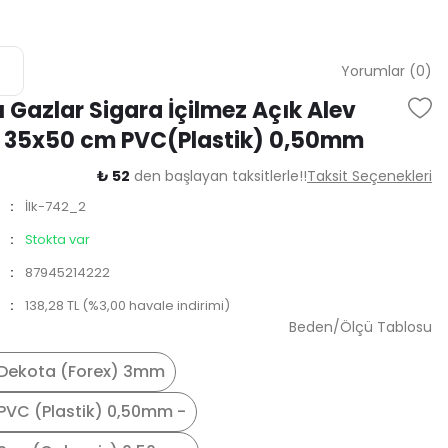
Yorumlar (0)
ı Gazlar Sigara İçilmez Açık Alev
r 35x50 cm PVC(Plastik) 0,50mm
₺ 52
den başlayan taksitlerle!!
Taksit Seçenekleri
İlk-742_2
Stokta var
87945214222
138,28 TL (%3,00 havale indirimi)
Beden/Ölçü Tablosu
Dekota (Forex) 3mm
PVC (Plastik) 0,50mm -