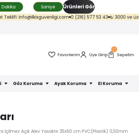
Ürünleri Gör
Dakika
Saniye
fi: info@ilkisguvenligi.com
0 (216) 577 53 43
₺ 3000 ve üzeri kargo
Favorilerim
Üye Girişi
Sepetim
i
Göz Koruma
Ayak Koruma
El Koruma
arı
ara İçilmez Açık Alev Yasaktır 35x50 cm PVC(Plastik) 0,50mm