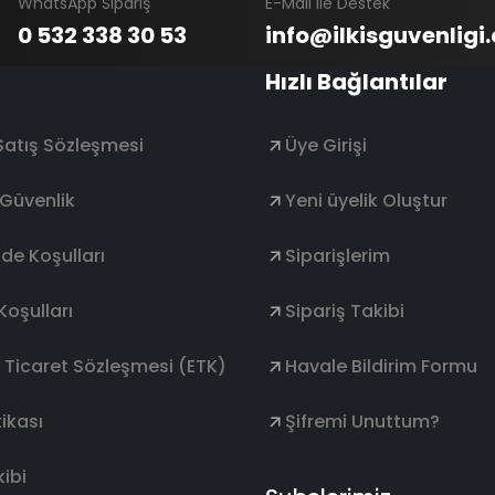
WhatsApp Sipariş
E-Mail ile Destek
0 532 338 30 53
info@ilkisguvenligi
Hızlı Bağlantılar
Satış Sözleşmesi
Üye Girişi
e Güvenlik
Yeni üyelik Oluştur
ade Koşulları
Siparişlerim
Koşulları
Sipariş Takibi
k Ticaret Sözleşmesi (ETK)
Havale Bildirim Formu
ikası
Şifremi Unuttum?
ibi