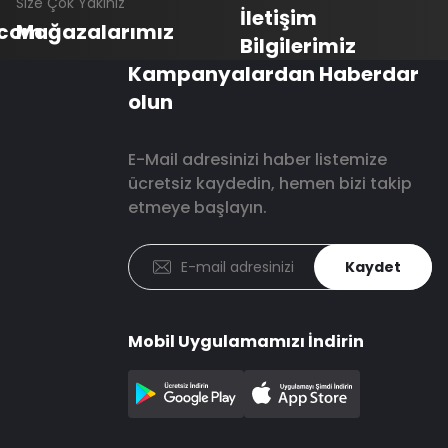
Size Çok Yakınız
İletişim
.com
Mağazalarımız
Bilgilerimiz
Kampanyalardan Haberdar
olun
E-Mail adresinizi haber listemize
ücretsiz kaydedin, hemen bizi takip
etmeye başlayın.
Kaydet
Mobil Uygulamamızı İndirin