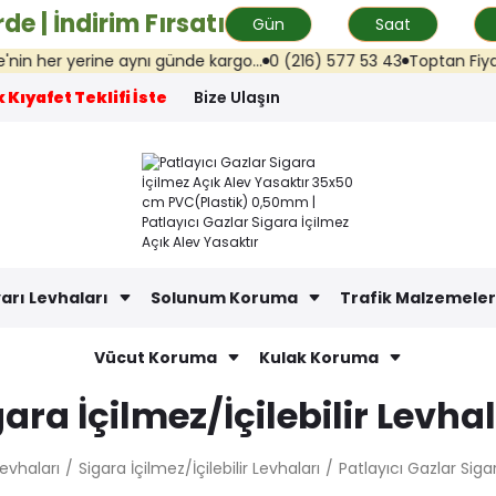
de | İndirim Fırsatı
Gün
Saat
er yerine aynı günde kargo...
0 (216) 577 53 43
Toptan Fiyat Tekli
 Kıyafet Teklifi İste
Bize Ulaşın
arı Levhaları
Solunum Koruma
Trafik Malzemeler
Vücut Koruma
Kulak Koruma
gara İçilmez/İçilebilir Levhal
Levhaları
Sigara İçilmez/İçilebilir Levhaları
Patlayıcı Gazlar Sig