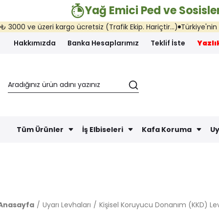
Yağ Emici Ped ve Sosisler
i kargo ücretsiz (Trafik Ekip. Hariçtir...)
Türkiye'nin her yerine ay
Hakkımızda
Banka Hesaplarımız
Teklif İste
Yazlık
Tüm Ürünler
İş Elbiseleri
Kafa Koruma
Uy
Anasayfa
Uyarı Levhaları
Kişisel Koruyucu Donanım (KKD) Lev