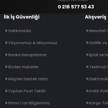
0 216 577 53 43
İlk İş Güvenliği
Alışveriş
Hakkımızda
Mesafeli 
Vizyonumuz & Misyonuuz
Gizlilik v
Banka Hesaplarımız
İptal ve İ
Bizden Haberler
Teslimat 
Müşteri Destek Hattı
Elektroni
Toptan Fiyat Teklifi
KVKK Polit
Firma Cari Bilgilerimiz
Kargo Tak