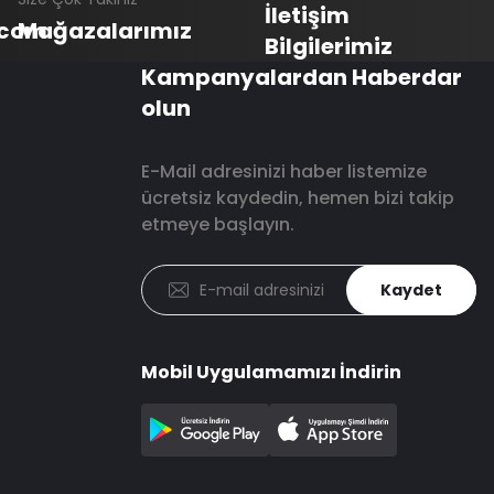
İletişim
.com
Mağazalarımız
Bilgilerimiz
Kampanyalardan Haberdar
olun
E-Mail adresinizi haber listemize
ücretsiz kaydedin, hemen bizi takip
etmeye başlayın.
Kaydet
Mobil Uygulamamızı İndirin