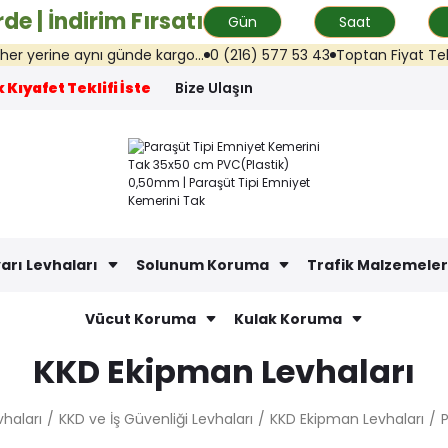
de | İndirim Fırsatı
Gün
Saat
nı günde kargo...
0 (216) 577 53 43
Toptan Fiyat Teklifi: info@ilk
 Kıyafet Teklifi İste
Bize Ulaşın
arı Levhaları
Solunum Koruma
Trafik Malzemeler
Vücut Koruma
Kulak Koruma
KKD Ekipman Levhaları
haları
KKD ve İş Güvenliği Levhaları
KKD Ekipman Levhaları
P