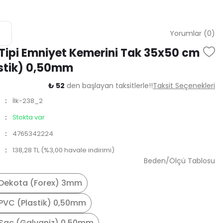
Yorumlar (0)
Tipi Emniyet Kemerini Tak 35x50 cm
stik) 0,50mm
₺ 52
den başlayan taksitlerle!!
Taksit Seçenekleri
İlk-238_2
Stokta var
4765342224
138,28 TL (%3,00 havale indirimi)
Beden/Ölçü Tablosu
Dekota (Forex) 3mm
PVC (Plastik) 0,50mm
Saç (Galvaniz) 0,50mm