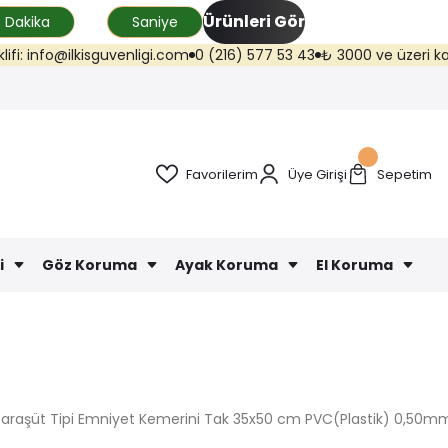
Ürünleri Gör
Dakika
Saniye
isguvenligi.com
0 (216) 577 53 43
₺ 3000 ve üzeri kargo ücretsiz (Tr
Favorilerim
Üye Girişi
Sepetim
i
Göz Koruma
Ayak Koruma
El Koruma
araşüt Tipi Emniyet Kemerini Tak 35x50 cm PVC(Plastik) 0,50m