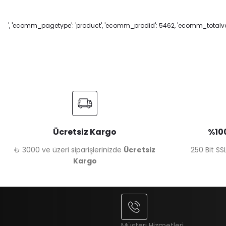
', 'ecomm_pagetype': 'product', 'ecomm_prodid': 5462, 'ecomm_totalval
Ücretsiz Kargo
%100
₺ 3000 ve üzeri siparişlerinizde
Ücretsiz
250 Bit SSL
Kargo
Müşteri Hizmetleri