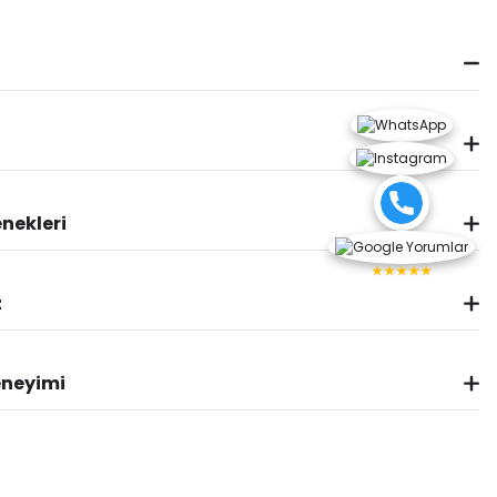
nekleri
★★★★★
z
eneyimi