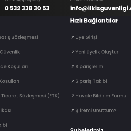
0 532 338 30 53
info@ilkisguvenligi
Hızlı Bağlantılar
Satış Sözleşmesi
Üye Girişi
e Güvenlik
Yeni üyelik Oluştur
ade Koşulları
Siparişlerim
Koşulları
Sipariş Takibi
k Ticaret Sözleşmesi (ETK)
Havale Bildirim Formu
ikası
Şifremi Unuttum?
ibi
Şubelerimiz