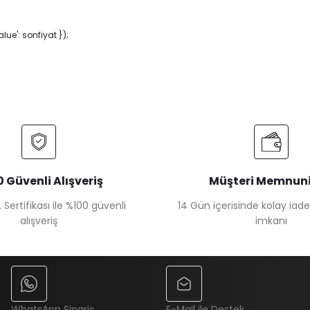
ue': sonfiyat });
 Güvenli Alışveriş
Müşteri Memnuni
 Sertifikası ile %100 güvenli
14 Gün içerisinde kolay iad
alışveriş
imkanı
WhatsApp Sipariş
E-Mail ile Destek