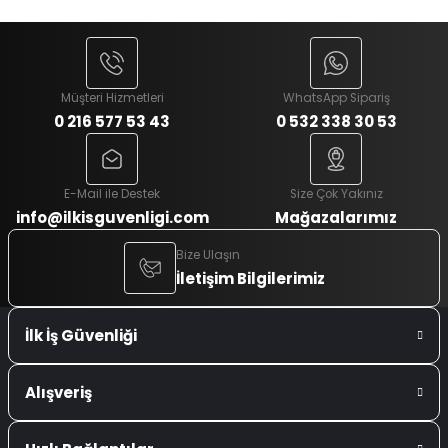
Müşteri Hizmetleri
WhatsApp Sipariş
0 216 577 53 43
0 532 338 30 53
E-Mail ile Destek
Size Çok Yakınız
info@ilkisguvenligi.com
Mağazalarımız
Bize Ulaşın
İletişim Bilgilerimiz
İlk İş Güvenliği
Alışveriş