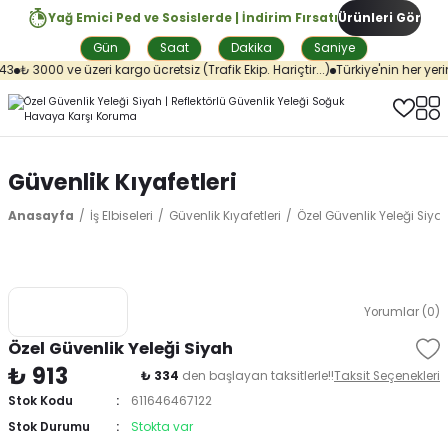
Yağ Emici Ped ve Sosislerde | İndirim Fırsatı
Ürünleri Gör
Gün
Saat
Dakika
Saniye
3
₺ 3000 ve üzeri kargo ücretsiz (Trafik Ekip. Hariçtir...)
Türkiye'nin her yeri
Güvenlik Kıyafetleri
Anasayfa
İş Elbiseleri
Güvenlik Kıyafetleri
Özel Güvenlik Yeleği Siya
Yorumlar (0)
Özel Güvenlik Yeleği Siyah
₺ 913
₺ 334
den başlayan taksitlerle!!
Taksit Seçenekleri
Stok Kodu
611646467122
Stok Durumu
Stokta var