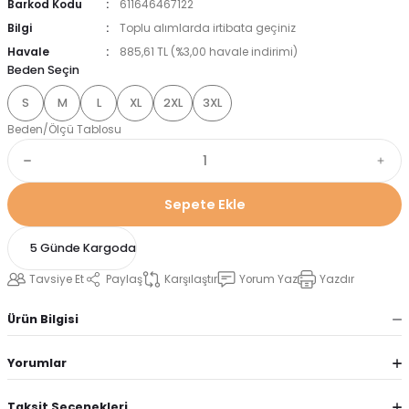
Barkod Kodu
611646467122
Bilgi
Toplu alımlarda irtibata geçiniz
Havale
885,61 TL (%3,00 havale indirimi)
Beden Seçin
S
M
L
XL
2XL
3XL
Beden/Ölçü Tablosu
Sepete Ekle
5 Günde Kargoda
Tavsiye Et
Paylaş
Karşılaştır
Yorum Yaz
Yazdır
Ürün Bilgisi
Yorumlar
Taksit Seçenekleri