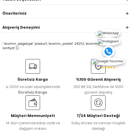
Önerileriniz
Alışveriş Deneyimi
', 'ecomm_pagetype': 'product', 'ecomm_prodid': 24202, 'ecomm_totalvalue':
sonfiyat });
★★★★★
Ücretsiz Kargo
%100 Güvenli Alışveriş
₺ 3000 ve üzeri siparişlerinizde
250 Bit SSL Sertifikası ile %100
Ücretsiz Kargo
güvenli alışveriş
Müşteri Memnuniyeti
7/24 Müşteri Desteği
14 Gün içerisinde kolay iade ve
Satış öncesi ve sonrası müşteri
değişim imkanı
desteği