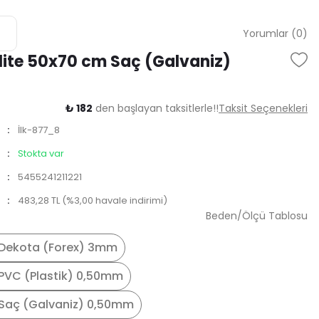
Yorumlar (0)
ite 50x70 cm Saç (Galvaniz)
8
₺ 182
den başlayan taksitlerle!!
Taksit Seçenekleri
İlk-877_8
Stokta var
5455241211221
483,28 TL (%3,00 havale indirimi)
Beden/Ölçü Tablosu
Dekota (Forex) 3mm
PVC (Plastik) 0,50mm
Saç (Galvaniz) 0,50mm