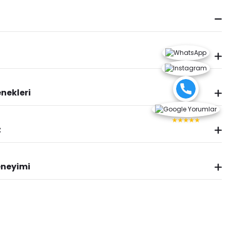
nekleri
★★★★★
z
eneyimi