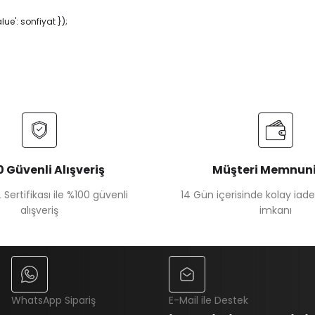
e': sonfiyat });
 Güvenli Alışveriş
Müşteri Memnuni
 Sertifikası ile %100 güvenli
14 Gün içerisinde kolay iad
alışveriş
imkanı
WhatsApp Sipariş
E-Mail ile Destek