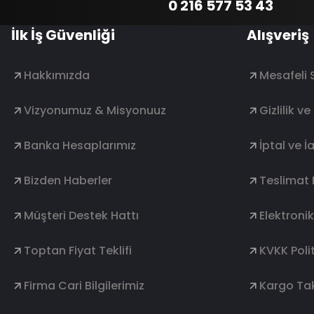
0 216 577 53 43
İlk İş Güvenliği
Alışveriş
Hakkımızda
Mesafeli 
Vizyonumuz & Misyonuuz
Gizlilik v
Banka Hesaplarımız
İptal ve İ
Bizden Haberler
Teslimat 
Müşteri Destek Hattı
Elektroni
Toptan Fiyat Teklifi
KVKK Polit
Firma Cari Bilgilerimiz
Kargo Tak