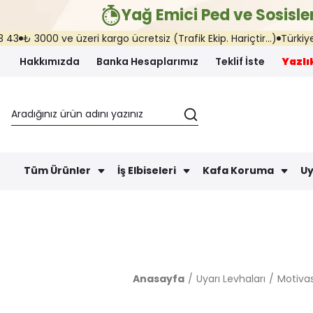
Yağ Emici Ped ve Sosisler
 3000 ve üzeri kargo ücretsiz (Trafik Ekip. Hariçtir...)
Türkiye'nin h
Hakkımızda
Banka Hesaplarımız
Teklif İste
Yazlık
Tüm Ürünler
İş Elbiseleri
Kafa Koruma
Uy
Anasayfa
Uyarı Levhaları
Motivas