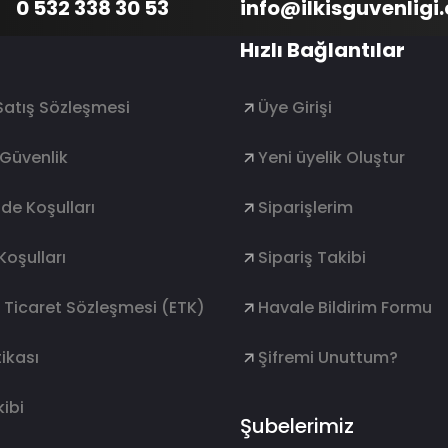
0 532 338 30 53
info@ilkisguvenligi
Hızlı Bağlantılar
Satış Sözleşmesi
Üye Girişi
e Güvenlik
Yeni üyelik Oluştur
ade Koşulları
Siparişlerim
Koşulları
Sipariş Takibi
k Ticaret Sözleşmesi (ETK)
Havale Bildirim Formu
ikası
Şifremi Unuttum?
ibi
Şubelerimiz