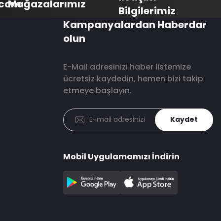
.com
Mağazalarımız
Bilgilerimiz
Kampanyalardan Haberdar
olun
E-Mail adresinizi haber listemize
ücretsiz kaydedin, hemen bizi takip
etmeye başlayın.
Kaydet
Mobil Uygulamamızı İndirin