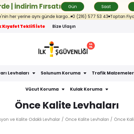
de | İndirim Fırsatı
Gün
Saat
er yerine aynı günde kargo...
0 (216) 577 53 43
Toptan Fiyat Tekli
 Kıyafet Teklifi İste
Bize Ulaşın
arı Levhaları
Solunum Koruma
Trafik Malzemeler
Vücut Koruma
Kulak Koruma
Önce Kalite Levhaları
yon ve Kalite Odaklı Levhalar
Önce Kalite Levhaları
Önce Kal