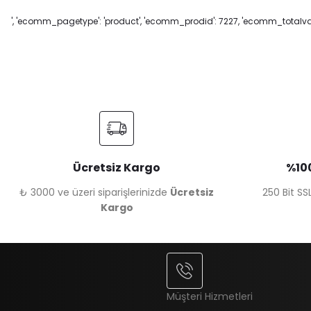
', 'ecomm_pagetype': 'product', 'ecomm_prodid': 7227, 'ecomm_totalvalu
Ücretsiz Kargo
%100
₺ 3000 ve üzeri siparişlerinizde
Ücretsiz
250 Bit SSL
Kargo
Müşteri Hizmetleri