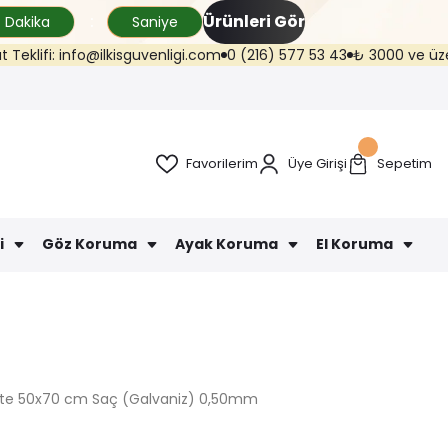
Ürünleri Gör
Dakika
Saniye
fi: info@ilkisguvenligi.com
0 (216) 577 53 43
₺ 3000 ve üzeri kargo
Favorilerim
Üye Girişi
Sepetim
i
Göz Koruma
Ayak Koruma
El Koruma
ite 50x70 cm Saç (Galvaniz) 0,50mm