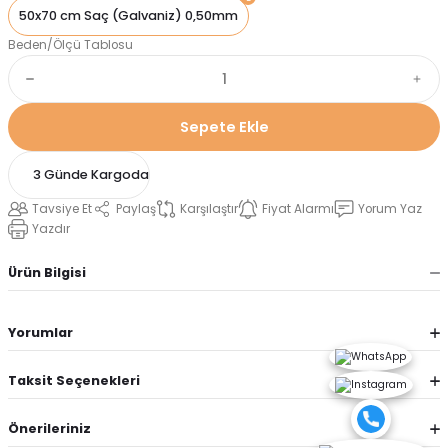
50x70 cm Saç (Galvaniz) 0,50mm
Beden/Ölçü Tablosu
Sepete Ekle
3 Günde Kargoda
Tavsiye Et
Paylaş
Karşılaştır
Fiyat Alarmı
Yorum Yaz
Yazdır
Ürün Bilgisi
Yorumlar
Taksit Seçenekleri
Önerileriniz