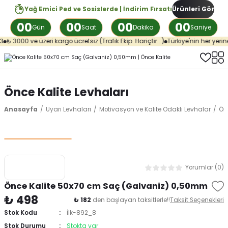
Yağ Emici Ped ve Sosislerde | İndirim Fırsatı
Ürünleri Gör
00
00
00
00
Gün
Saat
Dakika
Saniye
₺ 3000 ve üzeri kargo ücretsiz (Trafik Ekip. Hariçtir...)
Türkiye'nin her yerine
Önce Kalite Levhaları
Anasayfa
Uyarı Levhaları
Motivasyon ve Kalite Odaklı Levhalar
Önc
Yorumlar (0)
Önce Kalite 50x70 cm Saç (Galvaniz) 0,50mm
₺ 498
₺ 182
den başlayan taksitlerle!!
Taksit Seçenekleri
Stok Kodu
İlk-892_8
Stok Durumu
Stokta var