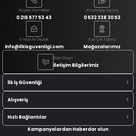
Müşteri Hizmetleri
WhatsApp Sipariş
0 216 577 53 43
0 532 338 30 53
E-Mail ile Destek
Size Çok Yakınız
info@ilkisguvenligi.com
Mağazalarımız
Bize Ulaşın
İletişim Bilgilerimiz
İlk İş Güvenliği
Alışveriş
Hızlı Bağlantılar
Kampanyalardan Haberdar olun