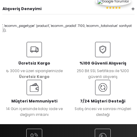
★★★★★
Alışveriş Deneyimi
', 'ecomm_pagetype': 'product', 'ecomm_prodid': 7100, 'ecomm_totalvalue': sonfiyat
});
Ücretsiz Kargo
%100 Güvenli Alışveriş
₺ 3000 ve üzeri siparişlerinizde
250 Bit SSL Sertifikası ile %100
Ücretsiz Kargo
güvenli alışveriş
Müşteri Memnuniyeti
7/24 Müşteri Desteği
14 Gün içerisinde kolay iade ve
Satış öncesi ve sonrası müşteri
değişim imkanı
desteği