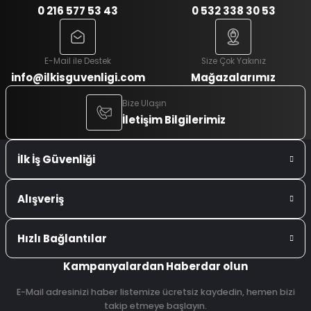
0 216 577 53 43
0 532 338 30 53
E-Mail ile Destek
Size Çok Yakınız
info@ilkisguvenligi.com
Mağazalarımız
Bize Ulaşın
İletişim Bilgilerimiz
İlk İş Güvenliği
Alışveriş
Hızlı Bağlantılar
Kampanyalardan Haberdar olun
E-Mail adresinizi haber listemize ücretsiz kaydedin, hemen bizi
takip etmeye başlayın.