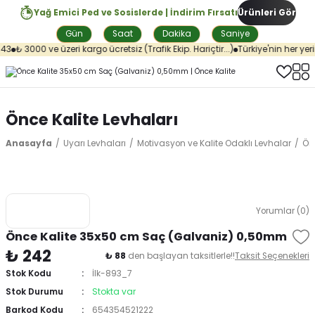
Yağ Emici Ped ve Sosislerde | İndirim Fırsatı
Ürünleri Gör
Gün
Saat
Dakika
Saniye
3
₺ 3000 ve üzeri kargo ücretsiz (Trafik Ekip. Hariçtir...)
Türkiye'nin her yeri
Önce Kalite Levhaları
Anasayfa
Uyarı Levhaları
Motivasyon ve Kalite Odaklı Levhalar
Önc
Yorumlar (0)
Önce Kalite 35x50 cm Saç (Galvaniz) 0,50mm
₺ 242
₺ 88
den başlayan taksitlerle!!
Taksit Seçenekleri
Stok Kodu
İlk-893_7
Stok Durumu
Stokta var
Barkod Kodu
654354521222