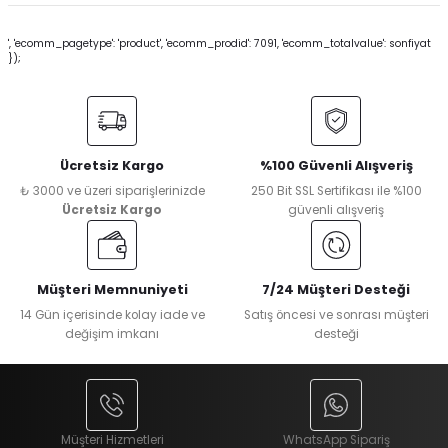
', 'ecomm_pagetype': 'product', 'ecomm_prodid': 7091, 'ecomm_totalvalue': sonfiyat
});
Ücretsiz Kargo
%100 Güvenli Alışveriş
₺ 3000 ve üzeri siparişlerinizde
250 Bit SSL Sertifikası ile %100
Ücretsiz Kargo
güvenli alışveriş
Müşteri Memnuniyeti
7/24 Müşteri Desteği
14 Gün içerisinde kolay iade ve
Satış öncesi ve sonrası müşteri
değişim imkanı
desteği
Müşteri Hizmetleri
WhatsApp Sipariş