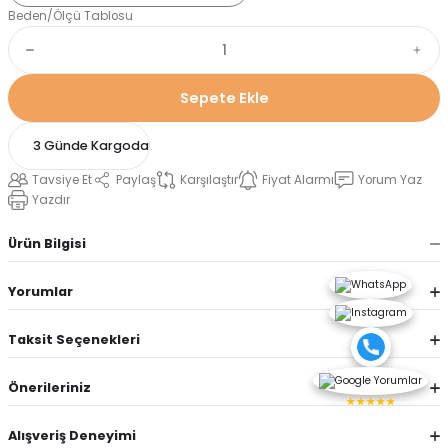
Beden/Ölçü Tablosu
Sepete Ekle
3 Günde Kargoda
Tavsiye Et
Paylaş
Karşılaştır
Fiyat Alarmı
Yorum Yaz
Yazdır
Ürün Bilgisi
Yorumlar
Taksit Seçenekleri
Önerileriniz
★★★★★
Alışveriş Deneyimi