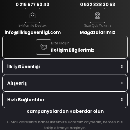
0 216 577 53 43
0 532 338 30 53
E-Mail ile Destek
Size Çok Yakınız
info@ilkisguvenligi.com
Mağazalarımız
Bize Ulaşın
İletişim Bilgilerimiz
İlk İş Güvenliği
Alışveriş
Hızlı Bağlantılar
Kampanyalardan Haberdar olun
E-Mail adresinizi haber listemize ücretsiz kaydedin, hemen bizi
takip etmeye başlayın.