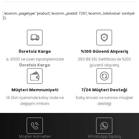
', 'ecomm_pagetype': 'product', 'ecomm_prodid': 7297, 'ecomm_totalvalue': sonfiyat
});
Ücretsiz Kargo
%100 Güvenli Alışveriş
₺ 3000 ve üzeri siparişlerinizde
250 Bit SSL Sertifikası ile %100
Ücretsiz Kargo
güvenli alışveriş
Müşteri Memnuniyeti
7/24 Müşteri Desteği
14 Gün içerisinde kolay iade ve
Satış öncesi ve sonrası müşteri
değişim imkanı
desteği
Müşteri Hizmetleri
WhatsApp Sipariş