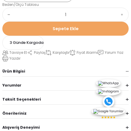
Beden/Ölçü Tablosu
Sepete Ekle
3 Günde Kargoda
Tavsiye Et
Paylaş
Karşılaştır
Fiyat Alarmı
Yorum Yaz
Yazdır
Ürün Bilgisi
Yorumlar
Taksit Seçenekleri
Önerileriniz
★★★★★
Alışveriş Deneyimi