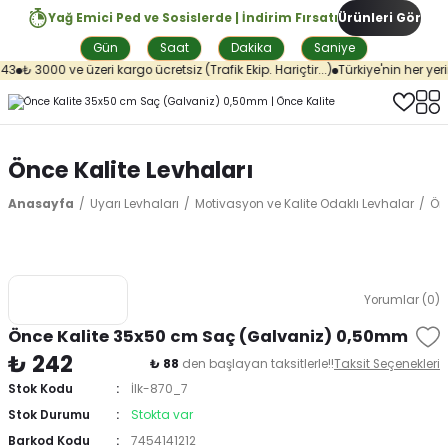
Yağ Emici Ped ve Sosislerde | İndirim Fırsatı
Ürünleri Gör
Gün
Saat
Dakika
Saniye
3
₺ 3000 ve üzeri kargo ücretsiz (Trafik Ekip. Hariçtir...)
Türkiye'nin her yeri
Önce Kalite Levhaları
Anasayfa
Uyarı Levhaları
Motivasyon ve Kalite Odaklı Levhalar
Önc
Yorumlar (0)
Önce Kalite 35x50 cm Saç (Galvaniz) 0,50mm
₺ 242
₺ 88
den başlayan taksitlerle!!
Taksit Seçenekleri
Stok Kodu
İlk-870_7
Stok Durumu
Stokta var
Barkod Kodu
7454141212