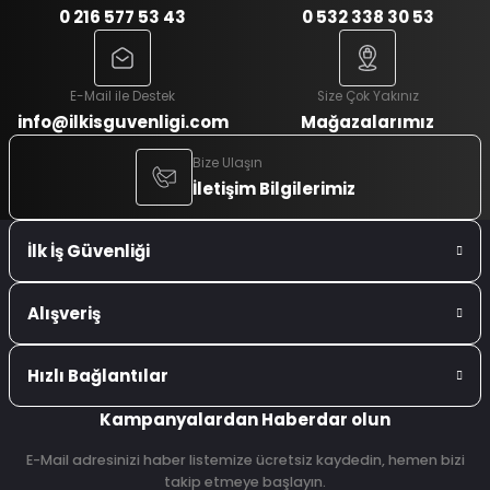
0 216 577 53 43
0 532 338 30 53
E-Mail ile Destek
Size Çok Yakınız
info@ilkisguvenligi.com
Mağazalarımız
Bize Ulaşın
İletişim Bilgilerimiz
İlk İş Güvenliği
Alışveriş
Hızlı Bağlantılar
Kampanyalardan Haberdar olun
E-Mail adresinizi haber listemize ücretsiz kaydedin, hemen bizi
takip etmeye başlayın.