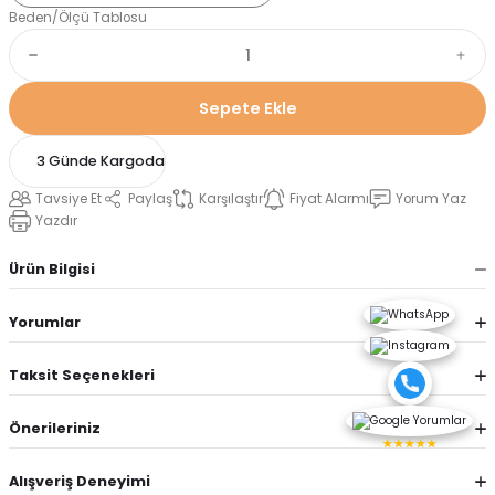
Beden/Ölçü Tablosu
Sepete Ekle
3 Günde Kargoda
Tavsiye Et
Paylaş
Karşılaştır
Fiyat Alarmı
Yorum Yaz
Yazdır
Ürün Bilgisi
Yorumlar
Taksit Seçenekleri
Önerileriniz
★★★★★
Alışveriş Deneyimi