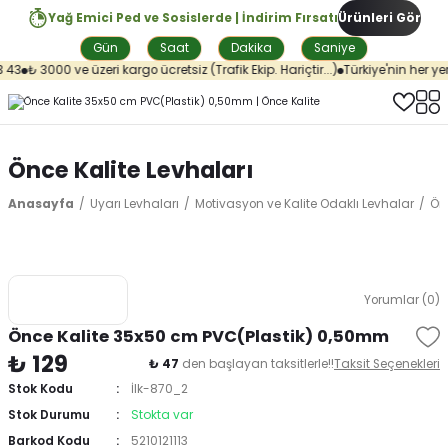
Yağ Emici Ped ve Sosislerde | İndirim Fırsatı
Ürünleri Gör
Gün
Saat
Dakika
Saniye
43
₺ 3000 ve üzeri kargo ücretsiz (Trafik Ekip. Hariçtir...)
Türkiye'nin her yer
Önce Kalite Levhaları
Anasayfa
Uyarı Levhaları
Motivasyon ve Kalite Odaklı Levhalar
Önc
Yorumlar (0)
Önce Kalite 35x50 cm PVC(Plastik) 0,50mm
₺ 129
₺ 47
den başlayan taksitlerle!!
Taksit Seçenekleri
Stok Kodu
İlk-870_2
Stok Durumu
Stokta var
Barkod Kodu
5210121113