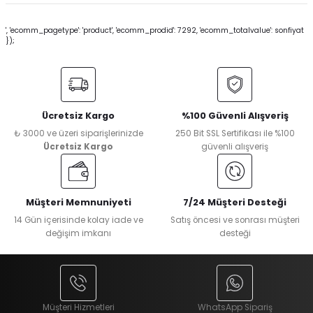
', 'ecomm_pagetype': 'product', 'ecomm_prodid': 7292, 'ecomm_totalvalue': sonfiyat
});
Ücretsiz Kargo
%100 Güvenli Alışveriş
₺ 3000 ve üzeri siparişlerinizde
250 Bit SSL Sertifikası ile %100
Ücretsiz Kargo
güvenli alışveriş
Müşteri Memnuniyeti
7/24 Müşteri Desteği
14 Gün içerisinde kolay iade ve
Satış öncesi ve sonrası müşteri
değişim imkanı
desteği
Müşteri Hizmetleri
WhatsApp Sipariş