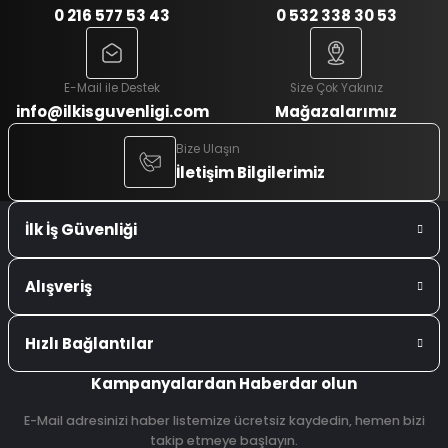
0 216 577 53 43
0 532 338 30 53
E-Mail ile Destek
Size Çok Yakınız
info@ilkisguvenligi.com
Mağazalarımız
Bize Ulaşın
İletişim Bilgilerimiz
İlk İş Güvenliği
Alışveriş
Hızlı Bağlantılar
Kampanyalardan Haberdar olun
E-Mail adresinizi haber listemize ücretsiz kaydedin, hemen bizi
takip etmeye başlayın.