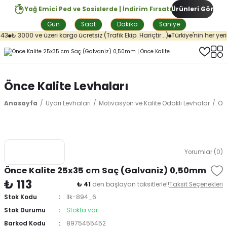
Yağ Emici Ped ve Sosislerde | İndirim Fırsatı
Ürünleri Gör
Gün
Saat
Dakika
Saniye
3
₺ 3000 ve üzeri kargo ücretsiz (Trafik Ekip. Hariçtir...)
Türkiye'nin her yeri
Önce Kalite Levhaları
Anasayfa
Uyarı Levhaları
Motivasyon ve Kalite Odaklı Levhalar
Önc
Yorumlar (0)
Önce Kalite 25x35 cm Saç (Galvaniz) 0,50mm
₺ 113
₺ 41
den başlayan taksitlerle!!
Taksit Seçenekleri
Stok Kodu
İlk-894_6
Stok Durumu
Stokta var
Barkod Kodu
8975455452