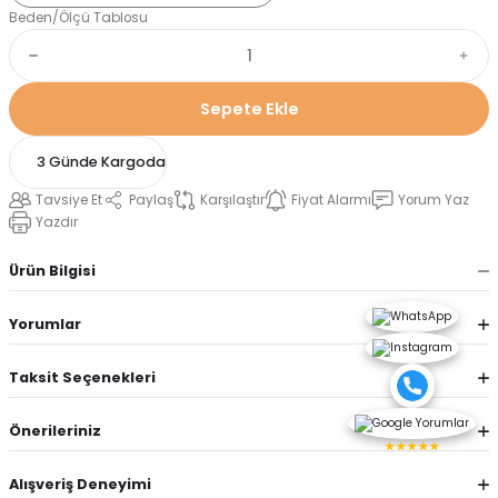
Beden/Ölçü Tablosu
Sepete Ekle
3 Günde Kargoda
Tavsiye Et
Paylaş
Karşılaştır
Fiyat Alarmı
Yorum Yaz
Yazdır
Ürün Bilgisi
Yorumlar
Taksit Seçenekleri
Önerileriniz
★★★★★
Alışveriş Deneyimi