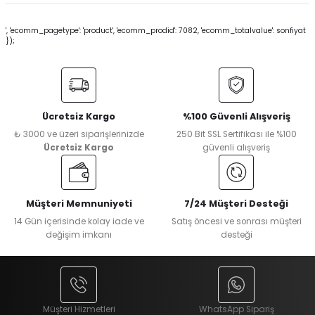
', 'ecomm_pagetype': 'product', 'ecomm_prodid': 7082, 'ecomm_totalvalue': sonfiyat
});
Ücretsiz Kargo
%100 Güvenli Alışveriş
₺ 3000 ve üzeri siparişlerinizde
250 Bit SSL Sertifikası ile %100
Ücretsiz Kargo
güvenli alışveriş
Müşteri Memnuniyeti
7/24 Müşteri Desteği
14 Gün içerisinde kolay iade ve
Satış öncesi ve sonrası müşteri
değişim imkanı
desteği
Müşteri Hizmetleri
WhatsApp Sipariş