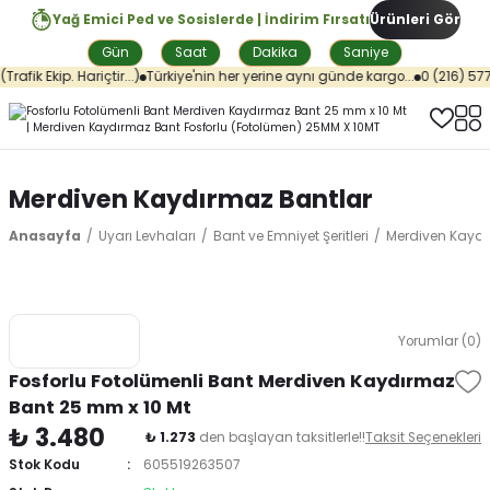
Yağ Emici Ped ve Sosislerde | İndirim Fırsatı
Ürünleri Gör
Gün
Saat
Dakika
Saniye
fik Ekip. Hariçtir...)
Türkiye'nin her yerine aynı günde kargo...
0 (216) 577 
Merdiven Kaydırmaz Bantlar
Anasayfa
Uyarı Levhaları
Bant ve Emniyet Şeritleri
Merdiven Kaydı
Yorumlar (0)
Fosforlu Fotolümenli Bant Merdiven Kaydırmaz
Bant 25 mm x 10 Mt
₺ 3.480
₺ 1.273
den başlayan taksitlerle!!
Taksit Seçenekleri
Stok Kodu
605519263507