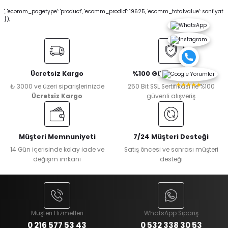
', 'ecomm_pagetype': 'product', 'ecomm_prodid': 19625, 'ecomm_totalvalue': sonfiyat
});
Ücretsiz Kargo
%100 Güvenli Alışveriş
★★★★★
₺ 3000 ve üzeri siparişlerinizde
250 Bit SSL Sertifikası ile %100
Ücretsiz Kargo
güvenli alışveriş
Müşteri Memnuniyeti
7/24 Müşteri Desteği
14 Gün içerisinde kolay iade ve
Satış öncesi ve sonrası müşteri
değişim imkanı
desteği
Müşteri Hizmetleri
WhatsApp Sipariş
0 216 577 53 43
0 532 338 30 53