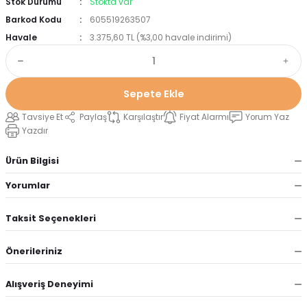
Stok Durumu
Stokta var
Barkod Kodu
605519263507
Havale
3.375,60 TL (%3,00 havale indirimi)
Sepete Ekle
Tavsiye Et
Paylaş
Karşılaştır
Fiyat Alarmı
Yorum Yaz
Yazdır
Ürün Bilgisi
Yorumlar
Taksit Seçenekleri
Önerileriniz
Alışveriş Deneyimi