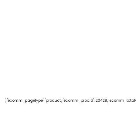
', 'ecomm_pagetype': 'product', 'ecomm_prodid': 20428, 'ecomm_totalva