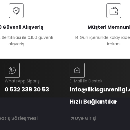
 Güvenli Alışveriş
Müşteri Memnuni
 Sertifikası ile %100 güvenli
14 Gün içerisinde kolay iad
alışveriş
imkanı
WhatsApp Sipariş
E-Mail ile Destek
0 532 338 30 53
info@ilkisguvenligi
Hızlı Bağlantılar
Satış Sözleşmesi
Üye Girişi