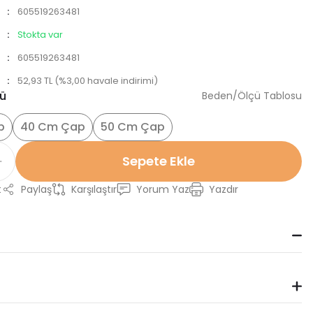
605519263481
Stokta var
605519263481
52,93 TL (%3,00 havale indirimi)
sü
Beden/Ölçü Tablosu
p
40 Cm Çap
50 Cm Çap
Sepete Ekle
t
Paylaş
Karşılaştır
Yorum Yaz
Yazdır