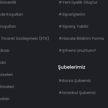
e Güvenlik
Yeni üyelik Oluştur
ade Koşulları
Siparişlerim
Koşulları
Sipariş Takibi
k Ticaret Sözleşmesi (ETK)
Havale Bildirim Formu
ikası
Şifremi Unuttum?
ibi
Şubelerimiz
lbiseleri
Bursa Şubemiz
lbiseleri
İstanbul Şubemiz
aları