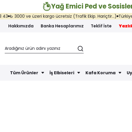
Yağ Emici Ped ve Sosisler
₺ 3000 ve üzeri kargo ücretsiz (Trafik Ekip. Hariçtir...)
Türkiye'nin
Hakkımızda
Banka Hesaplarımız
Teklif İste
Yazlık
Tüm Ürünler
İş Elbiseleri
Kafa Koruma
Uy