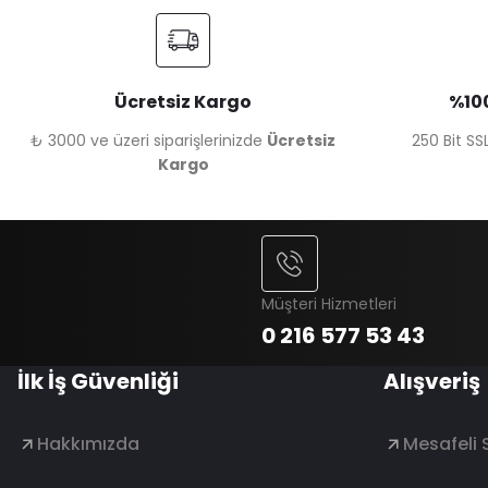
Ücretsiz Kargo
%100
₺ 3000 ve üzeri siparişlerinizde
Ücretsiz
250 Bit SSL
Kargo
Müşteri Hizmetleri
0 216 577 53 43
İlk İş Güvenliği
Alışveriş
Hakkımızda
Mesafeli 