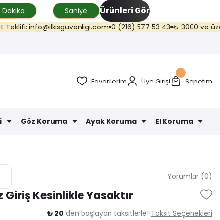
Ürünleri Gör
Dakika
Saniye
ifi: info@ilkisguvenligi.com
0 (216) 577 53 43
₺ 3000 ve üzeri karg
Favorilerim
Üye Girişi
Sepetim
i
Göz Koruma
Ayak Koruma
El Koruma
Yorumlar (0)
 Giriş Kesinlikle Yasaktır
₺ 20
den başlayan taksitlerle!!
Taksit Seçenekleri