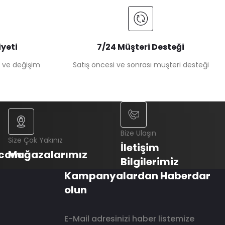
yeti
7/24 Müşteri Desteği
e ve değişim
Satış öncesi ve sonrası müşteri desteği
Bize Ulaşın
Size Çok Yakınız
İletişim
.com
Mağazalarımız
Bilgilerimiz
Kampanyalardan Haberdar
olun
E-Mail adresinizi haber listemize