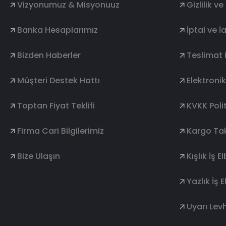
Vizyonumuz & Misyonuuz
Gizlilik v
Banka Hesaplarımız
İptal ve İ
Bizden Haberler
Teslimat 
Müşteri Destek Hattı
Elektroni
Toptan Fiyat Teklifi
KVKK Polit
Firma Cari Bilgilerimiz
Kargo Tak
Bize Ulaşın
Kışlık İş E
Yazlık İş E
Uyarı Levh