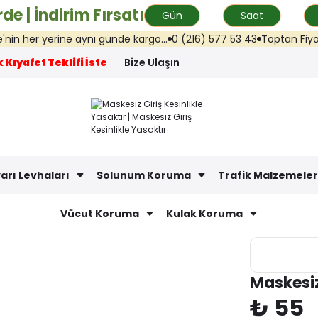
de | İndirim Fırsatı
Gün
Saat
 her yerine aynı günde kargo...
0 (216) 577 53 43
Toptan Fiyat Tekl
 Kıyafet Teklifi İste
Bize Ulaşın
arı Levhaları
Solunum Koruma
Trafik Malzemeler
Vücut Koruma
Kulak Koruma
Maskesiz
₺ 55