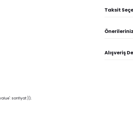
Taksit Seçe
Önerilerini
Alışveriş D
lue': sonfiyat });