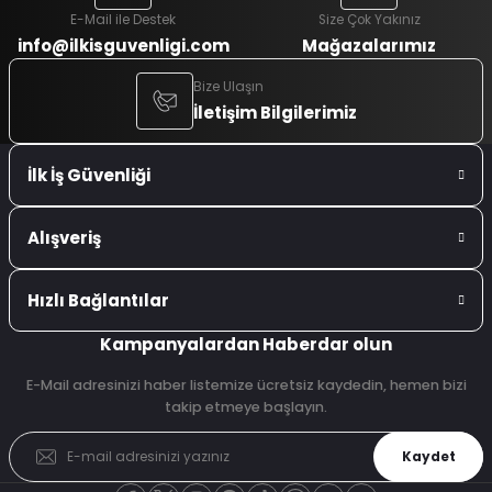
E-Mail ile Destek
Size Çok Yakınız
info@ilkisguvenligi.com
Mağazalarımız
Bize Ulaşın
İletişim Bilgilerimiz
İlk İş Güvenliği
Alışveriş
Hızlı Bağlantılar
Kampanyalardan Haberdar olun
E-Mail adresinizi haber listemize ücretsiz kaydedin, hemen bizi
takip etmeye başlayın.
Kaydet