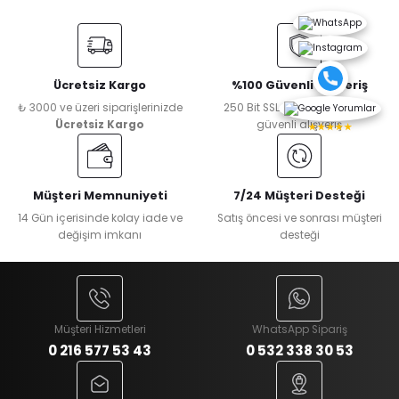
Ücretsiz Kargo
%100 Güvenli Alışveriş
₺ 3000 ve üzeri siparişlerinizde
250 Bit SSL Sertifikası ile %100
Ücretsiz Kargo
güvenli alışveriş
★★★★★
Müşteri Memnuniyeti
7/24 Müşteri Desteği
14 Gün içerisinde kolay iade ve
Satış öncesi ve sonrası müşteri
değişim imkanı
desteği
Müşteri Hizmetleri
WhatsApp Sipariş
0 216 577 53 43
0 532 338 30 53