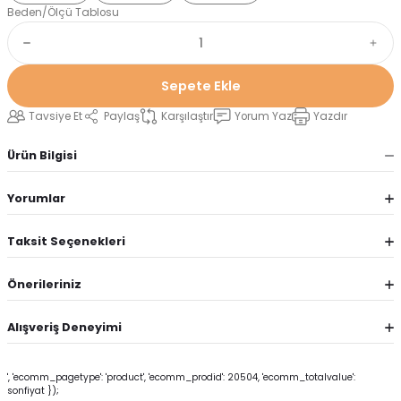
Beden/Ölçü Tablosu
Sepete Ekle
Tavsiye Et
Paylaş
Karşılaştır
Yorum Yaz
Yazdır
Ürün Bilgisi
Yorumlar
Taksit Seçenekleri
Önerileriniz
Alışveriş Deneyimi
', 'ecomm_pagetype': 'product', 'ecomm_prodid': 20504, 'ecomm_totalvalue':
sonfiyat });