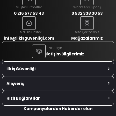
Müşteri Hizmetleri
WhatsApp Sipariş
0 216 577 53 43
0 532 338 30 53
E-Mail ile Destek
Size Çok Yakınız
info@ilkisguvenligi.com
Mağazalarımız
Bize Ulaşın
İletişim Bilgilerimiz
İlk İş Güvenliği
Alışveriş
Hızlı Bağlantılar
Kampanyalardan Haberdar olun