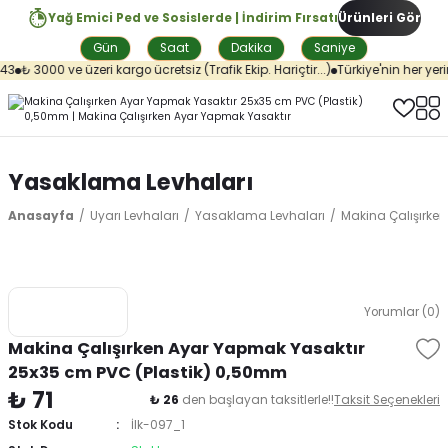
Yağ Emici Ped ve Sosislerde | İndirim Fırsatı
Ürünleri Gör
Gün
Saat
Dakika
Saniye
3
₺ 3000 ve üzeri kargo ücretsiz (Trafik Ekip. Hariçtir...)
Türkiye'nin her yeri
Yasaklama Levhaları
Anasayfa
Uyarı Levhaları
Yasaklama Levhaları
Makina Çalışırke
Yorumlar (0)
Makina Çalışırken Ayar Yapmak Yasaktır
25x35 cm PVC (Plastik) 0,50mm
₺ 71
₺ 26
den başlayan taksitlerle!!
Taksit Seçenekleri
Stok Kodu
İlk-097_1