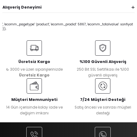
Alışveriş Deneyimi
', 'ecomm_pagetype': 'product', 'ecomm_prodid': 5867, 'ecomm_totalvalue': sonfiyat
});
Ücretsiz Kargo
%100 Güvenli Alışveriş
₺ 3000 ve üzeri siparişlerinizde
250 Bit SSL Sertifikası ile %100
Ücretsiz Kargo
güvenli alışveriş
Müşteri Memnuniyeti
7/24 Müşteri Desteği
14 Gün içerisinde kolay iade ve
Satış öncesi ve sonrası müşteri
değişim imkanı
desteği