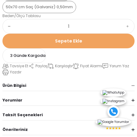
50x70 cm Saç (Galvaniz) 0,50mm
Beden/Ölçü Tablosu
Sepete Ekle
3 Günde Kargoda
Tavsiye Et
Paylaş
Karşılaştır
Fiyat Alarmı
Yorum Yaz
Yazdır
Ürün Bilgisi
Yorumlar
Taksit Seçenekleri
★★★★★
Önerileriniz