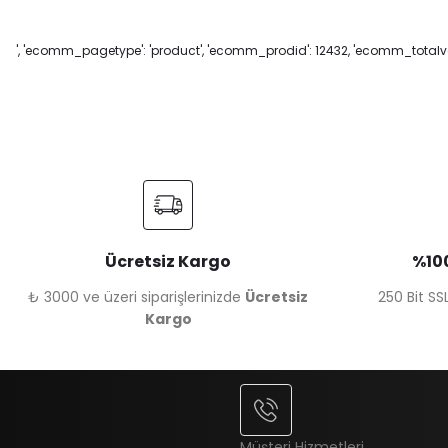
', 'ecomm_pagetype': 'product', 'ecomm_prodid': 12432, 'ecomm_totalval
Ücretsiz Kargo
%100
₺ 3000 ve üzeri siparişlerinizde
Ücretsiz
250 Bit SSL
Kargo
Müşteri Hizmetleri