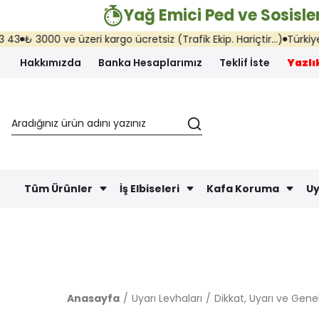
Yağ Emici Ped ve Sosisler
 3000 ve üzeri kargo ücretsiz (Trafik Ekip. Hariçtir...)
Türkiye'nin h
Hakkımızda
Banka Hesaplarımız
Teklif İste
Yazlık
Tüm Ürünler
İş Elbiseleri
Kafa Koruma
Uy
Anasayfa
Uyarı Levhaları
Dikkat, Uyarı ve Genel