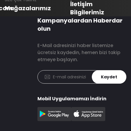
İletişim
.com
Mağazalarımız
Bilgilerimiz
Kampanyalardan Haberdar
olun
E-Mail adresinizi haber listemize
ücretsiz kaydedin, hemen bizi takip
etmeye başlayın.
Kaydet
Mobil Uygulamamızı İndirin