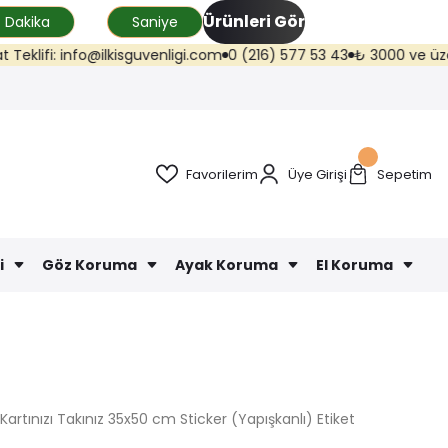
Ürünleri Gör
Dakika
Saniye
fi: info@ilkisguvenligi.com
0 (216) 577 53 43
₺ 3000 ve üzeri kargo
Favorilerim
Üye Girişi
Sepetim
i
Göz Koruma
Ayak Koruma
El Koruma
Kartınızı Takınız 35x50 cm Sticker (Yapışkanlı) Etiket