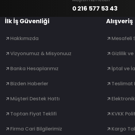
0 216 577 53 43
İlk İş Güvenliği
Alışveriş
Hakkımızda
Mesafeli 
Vizyonumuz & Misyonuuz
Gizlilik v
Banka Hesaplarımız
İptal ve İ
Bizden Haberler
Teslimat 
Müşteri Destek Hattı
Elektroni
Toptan Fiyat Teklifi
KVKK Polit
Firma Cari Bilgilerimiz
Kargo Tak