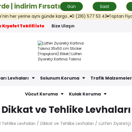
de | İndirim Fırsatı
Gün
Saat
er yerine aynı günde kargo...
0 (216) 577 53 43
Toptan Fiyat Tekli
 Kıyafet Teklifi İste
Bize Ulaşın
arı Levhaları
Solunum Koruma
Trafik Malzemeler
Vücut Koruma
Kulak Koruma
Dikkat ve Tehlike Levhaları
 Tehlike Levhaları
Dikkat ve Tehlike Levhaları
Lütfen Ziyaretçi 