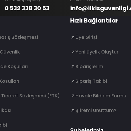
0 532 338 30 53
info@ilkisguvenligi
Hızlı Bağlantılar
Satış Sözleşmesi
Üye Girişi
e Güvenlik
Yeni üyelik Oluştur
ade Koşulları
Siparişlerim
Koşulları
Sipariş Takibi
k Ticaret Sözleşmesi (ETK)
Havale Bildirim Formu
ikası
Şifremi Unuttum?
ibi
Şubelerimiz