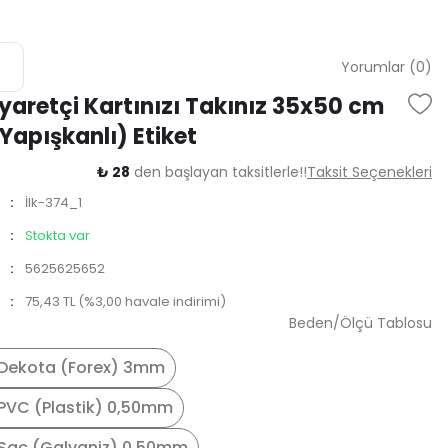
Yorumlar (0)
iyaretçi Kartınızı Takınız 35x50 cm
(Yapışkanlı) Etiket
₺ 28
den başlayan taksitlerle!!
Taksit Seçenekleri
İlk-374_1
Stokta var
5625625652
75,43 TL (%3,00 havale indirimi)
Beden/Ölçü Tablosu
Dekota (Forex) 3mm
PVC (Plastik) 0,50mm
Saç (Galvaniz) 0,50mm