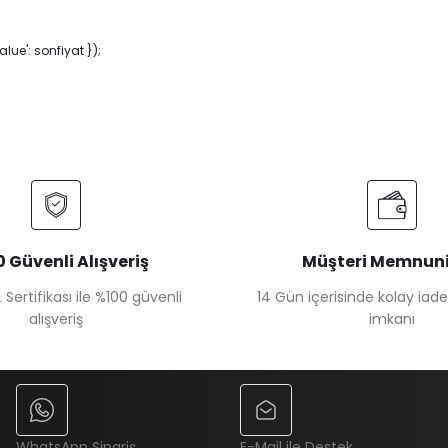
ue': sonfiyat });
 Güvenli Alışveriş
Müşteri Memnuni
 Sertifikası ile %100 güvenli
14 Gün içerisinde kolay iad
alışveriş
imkanı
WhatsApp Sipariş
E-Mail ile Destek