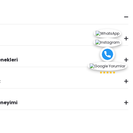
nekleri
★★★★★
z
eneyimi