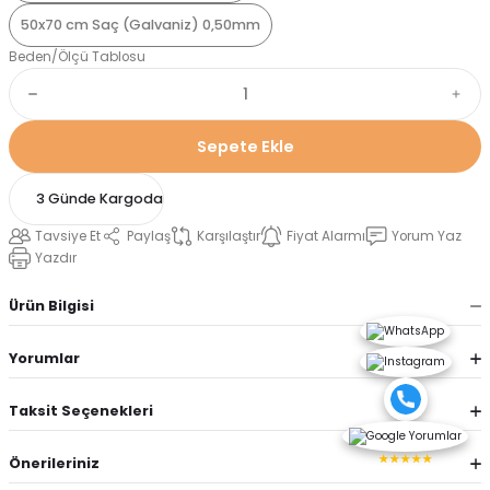
50x70 cm Saç (Galvaniz) 0,50mm
Beden/Ölçü Tablosu
Sepete Ekle
3 Günde Kargoda
Tavsiye Et
Paylaş
Karşılaştır
Fiyat Alarmı
Yorum Yaz
Yazdır
Ürün Bilgisi
Yorumlar
Taksit Seçenekleri
★★★★★
Önerileriniz