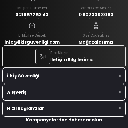
Müşteri Hizmetleri
WhatsApp Sipariş
0 216 577 53 43
0 532 338 30 53
E-Mail ile Destek
Size Çok Yakınız
info@ilkisguvenligi.com
Mağazalarımız
Bize Ulaşın
İletişim Bilgilerimiz
İlk İş Güvenliği
Alışveriş
Hızlı Bağlantılar
Kampanyalardan Haberdar olun