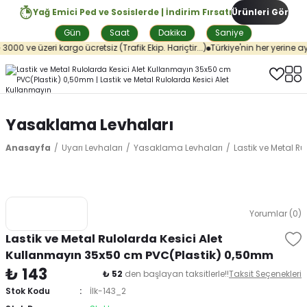
Yağ Emici Ped ve Sosislerde | İndirim Fırsatı
Ürünleri Gör
Gün
Saat
Dakika
Saniye
000 ve üzeri kargo ücretsiz (Trafik Ekip. Hariçtir...)
Türkiye'nin her yerine ay
Yasaklama Levhaları
Anasayfa
Uyarı Levhaları
Yasaklama Levhaları
Lastik ve Metal R
Yorumlar (0)
Lastik ve Metal Rulolarda Kesici Alet
Kullanmayın 35x50 cm PVC(Plastik) 0,50mm
₺ 143
₺ 52
den başlayan taksitlerle!!
Taksit Seçenekleri
Stok Kodu
İlk-143_2