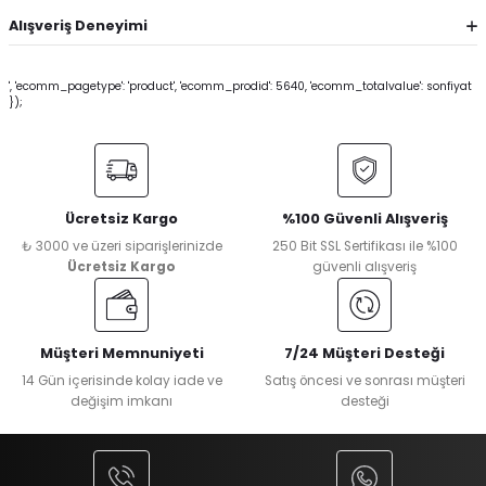
Alışveriş Deneyimi
', 'ecomm_pagetype': 'product', 'ecomm_prodid': 5640, 'ecomm_totalvalue': sonfiyat
});
Ücretsiz Kargo
%100 Güvenli Alışveriş
₺ 3000 ve üzeri siparişlerinizde
250 Bit SSL Sertifikası ile %100
Ücretsiz Kargo
güvenli alışveriş
Müşteri Memnuniyeti
7/24 Müşteri Desteği
14 Gün içerisinde kolay iade ve
Satış öncesi ve sonrası müşteri
değişim imkanı
desteği