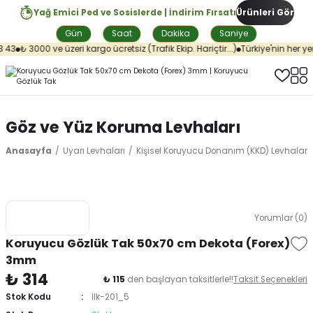
Yağ Emici Ped ve Sosislerde | İndirim Fırsatı
Ürünleri Gör
Gün
Saat
Dakika
Saniye
43
₺ 3000 ve üzeri kargo ücretsiz (Trafik Ekip. Hariçtir...)
Türkiye'nin her yer
Göz ve Yüz Koruma Levhaları
Anasayfa
Uyarı Levhaları
Kişisel Koruyucu Donanım (KKD) Levhaları
Yorumlar (0)
Koruyucu Gözlük Tak 50x70 cm Dekota (Forex)
3mm
₺ 314
₺ 115
den başlayan taksitlerle!!
Taksit Seçenekleri
Stok Kodu
İlk-201_5