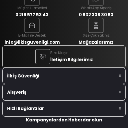
Müşteri Hizmetleri
WhatsApp Sipariş
0 216 577 53 43
0 532 338 30 53
E-Mail ile Destek
Size Çok Yakınız
info@ilkisguvenligi.com
Mağazalarımız
Bize Ulaşın
İletişim Bilgilerimiz
İlk İş Güvenliği
Alışveriş
Hızlı Bağlantılar
Kampanyalardan Haberdar olun