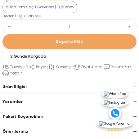
50x70 cm Saç (Galvaniz) 0,50mm
Beden/Ölçü Tablosu
Sepete Ekle
3 Günde Kargoda
Tavsiye Et
Paylaş
Karşılaştır
Fiyat Alarmı
Yorum Yaz
Yazdır
Ürün Bilgisi
Yorumlar
Taksit Seçenekleri
★★★★★
Önerileriniz