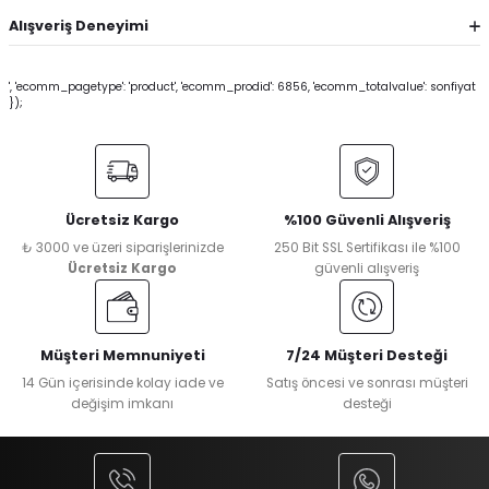
Alışveriş Deneyimi
', 'ecomm_pagetype': 'product', 'ecomm_prodid': 6856, 'ecomm_totalvalue': sonfiyat
});
Ücretsiz Kargo
%100 Güvenli Alışveriş
₺ 3000 ve üzeri siparişlerinizde
250 Bit SSL Sertifikası ile %100
Ücretsiz Kargo
güvenli alışveriş
Müşteri Memnuniyeti
7/24 Müşteri Desteği
14 Gün içerisinde kolay iade ve
Satış öncesi ve sonrası müşteri
değişim imkanı
desteği