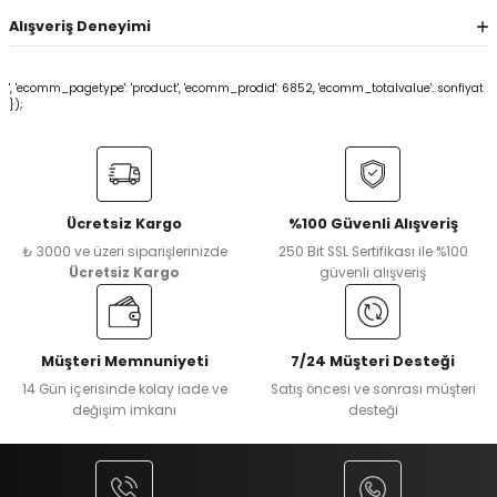
Alışveriş Deneyimi
', 'ecomm_pagetype': 'product', 'ecomm_prodid': 6852, 'ecomm_totalvalue': sonfiyat
});
Ücretsiz Kargo
%100 Güvenli Alışveriş
₺ 3000 ve üzeri siparişlerinizde
250 Bit SSL Sertifikası ile %100
Ücretsiz Kargo
güvenli alışveriş
Müşteri Memnuniyeti
7/24 Müşteri Desteği
14 Gün içerisinde kolay iade ve
Satış öncesi ve sonrası müşteri
değişim imkanı
desteği