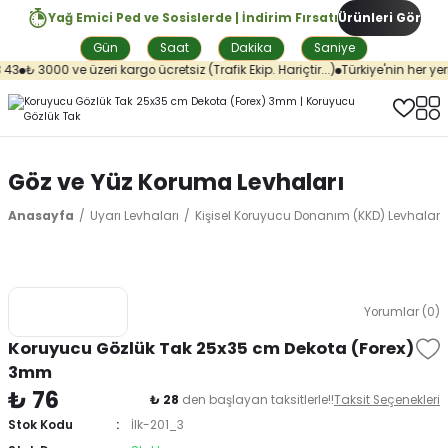
Yağ Emici Ped ve Sosislerde | İndirim Fırsatı
Ürünleri Gör
Gün
Saat
Dakika
Saniye
43
₺ 3000 ve üzeri kargo ücretsiz (Trafik Ekip. Hariçtir...)
Türkiye'nin her yeri
Göz ve Yüz Koruma Levhaları
Anasayfa
Uyarı Levhaları
Kişisel Koruyucu Donanım (KKD) Levhaları
Yorumlar (0)
Koruyucu Gözlük Tak 25x35 cm Dekota (Forex)
3mm
₺ 76
₺ 28
den başlayan taksitlerle!!
Taksit Seçenekleri
Stok Kodu
İlk-201_3