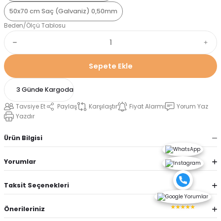
50x70 cm Saç (Galvaniz) 0,50mm
Beden/Ölçü Tablosu
Sepete Ekle
3 Günde Kargoda
Tavsiye Et
Paylaş
Karşılaştır
Fiyat Alarmı
Yorum Yaz
Yazdır
Ürün Bilgisi
Yorumlar
Taksit Seçenekleri
★★★★★
Önerileriniz