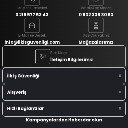
Müşteri Hizmetleri
WhatsApp Sipariş
0 216 577 53 43
0 532 338 30 53
E-Mail ile Destek
Size Çok Yakınız
info@ilkisguvenligi.com
Mağazalarımız
Bize Ulaşın
İletişim Bilgilerimiz
İlk İş Güvenliği
Alışveriş
Hızlı Bağlantılar
Kampanyalardan Haberdar olun