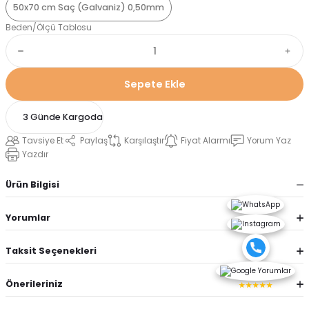
50x70 cm Saç (Galvaniz) 0,50mm
Beden/Ölçü Tablosu
Sepete Ekle
3 Günde Kargoda
Tavsiye Et
Paylaş
Karşılaştır
Fiyat Alarmı
Yorum Yaz
Yazdır
Ürün Bilgisi
Yorumlar
Taksit Seçenekleri
Önerileriniz
★★★★★