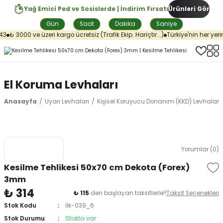
Yağ Emici Ped ve Sosislerde | İndirim Fırsatı
Ürünleri Gör
Gün
Saat
Dakika
Saniye
3
₺ 3000 ve üzeri kargo ücretsiz (Trafik Ekip. Hariçtir...)
Türkiye'nin her yerin
El Koruma Levhaları
Anasayfa
Uyarı Levhaları
Kişisel Koruyucu Donanım (KKD) Levhaları
Yorumlar (0)
Kesilme Tehlikesi 50x70 cm Dekota (Forex)
3mm
₺ 314
₺ 115
den başlayan taksitlerle!!
Taksit Seçenekleri
Stok Kodu
İlk-039_6
Stok Durumu
Stokta var