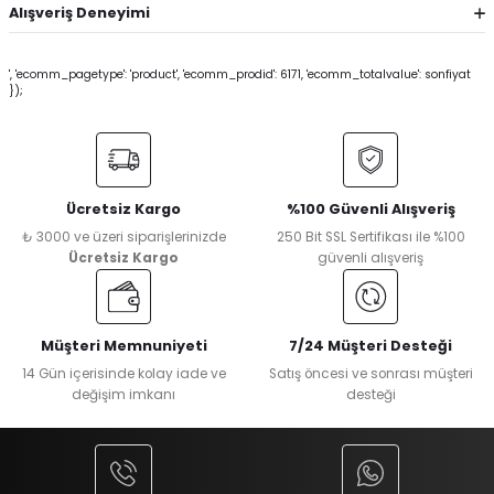
Alışveriş Deneyimi
', 'ecomm_pagetype': 'product', 'ecomm_prodid': 6171, 'ecomm_totalvalue': sonfiyat
});
Ücretsiz Kargo
%100 Güvenli Alışveriş
₺ 3000 ve üzeri siparişlerinizde
250 Bit SSL Sertifikası ile %100
Ücretsiz Kargo
güvenli alışveriş
Müşteri Memnuniyeti
7/24 Müşteri Desteği
14 Gün içerisinde kolay iade ve
Satış öncesi ve sonrası müşteri
değişim imkanı
desteği