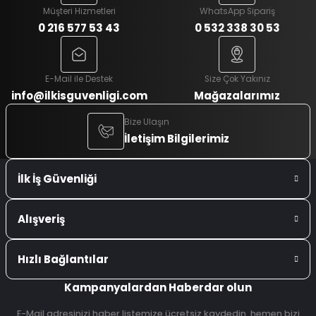
Müşteri Hizmetleri
WhatsApp Sipariş
0 216 577 53 43
0 532 338 30 53
E-Mail ile Destek
Size Çok Yakınız
info@ilkisguvenligi.com
Mağazalarımız
Bize Ulaşın
İletişim Bilgilerimiz
İlk İş Güvenliği
Alışveriş
Hızlı Bağlantılar
Kampanyalardan Haberdar olun
E-Mail adresinizi haber listemize ücretsiz kaydedin, hemen bizi