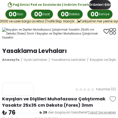
Yağ Emici Ped ve Sosislerde | İndirim Fırsatı
Ürünleri Gör
00
00
00
00
Gün
Saat
Dakika
Saniye
ri kargo ücretsiz (Trafik Ekip. Hariçtir...)
Türkiye'nin her yerine aynı günde k
Yasaklama Levhaları
Anasayfa
Uyarı Levhaları
Yasaklama Levhaları
Kayışları ve Dişl
Yorumlar (0)
Kayışları ve Dişlileri Muhafazasız Çalıştırmak
Yasaktır 25x35 cm Dekota (Forex) 3mm
₺ 76
₺ 28
den başlayan taksitlerle!!
Taksit Seçenekleri