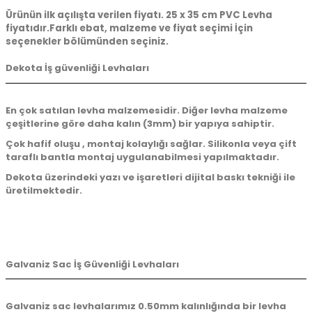
Ürünün ilk açılışta verilen fiyatı. 25 x 35 cm PVC Levha
fiyatıdır.Farklı ebat, malzeme ve fiyat seçimi İçin
seçenekler bölümünden seçiniz.
Dekota İş güvenliği Levhaları
En çok satılan levha malzemesidir. Diğer levha malzeme
çeşitlerine göre daha kalın (3mm) bir yapıya sahiptir.
Çok hafif oluşu , montaj kolaylığı sağlar. Silikonla veya çift
taraflı bantla montaj uygulanabilmesi yapılmaktadır.
Dekota üzerindeki yazı ve işaretleri dijital baskı tekniği ile
üretilmektedir.
Galvaniz Sac İş Güvenliği Levhaları
Galvaniz sac levhalarımız 0.50mm kalınlığında bir levha