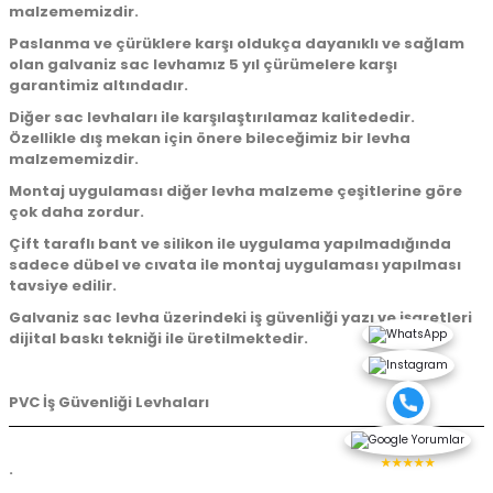
malzememizdir.
Paslanma ve çürüklere karşı oldukça dayanıklı ve sağlam
olan galvaniz sac levhamız 5 yıl çürümelere karşı
garantimiz altındadır.
Diğer sac levhaları ile karşılaştırılamaz kalitededir.
Özellikle dış mekan için önere bileceğimiz bir levha
malzememizdir.
Montaj uygulaması diğer levha malzeme çeşitlerine göre
çok daha zordur.
Çift taraflı bant ve silikon ile uygulama yapılmadığında
sadece dübel ve cıvata ile montaj uygulaması yapılması
tavsiye edilir.
Galvaniz sac levha üzerindeki iş güvenliği yazı ve işaretleri
dijital baskı tekniği ile üretilmektedir.
PVC İş Güvenliği Levhaları
★★★★★
.