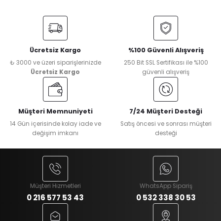
Ücretsiz Kargo
%100 Güvenli Alışveriş
₺ 3000 ve üzeri siparişlerinizde
250 Bit SSL Sertifikası ile %100
Ücretsiz Kargo
güvenli alışveriş
Müşteri Memnuniyeti
7/24 Müşteri Desteği
14 Gün içerisinde kolay iade ve
Satış öncesi ve sonrası müşteri
değişim imkanı
desteği
Müşteri Hizmetleri
WhatsApp Sipariş
0 216 577 53 43
0 532 338 30 53