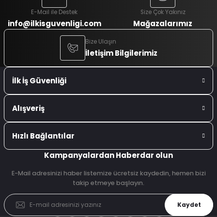
E-Mail ile Destek
Size Çok Yakınız
info@ilkisguvenligi.com
Mağazalarımız
Bize Ulaşın
İletişim Bilgilerimiz
İlk İş Güvenliği
Alışveriş
Hızlı Bağlantılar
Kampanyalardan Haberdar olun
E-Mail adresinizi haber listemize ücretsiz kaydedin, hemen bizi
takip etmeye başlayın.
Kaydet