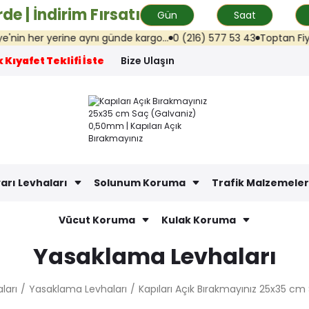
de | İndirim Fırsatı
Gün
Saat
her yerine aynı günde kargo...
0 (216) 577 53 43
Toptan Fiyat Tekl
 Kıyafet Teklifi İste
Bize Ulaşın
arı Levhaları
Solunum Koruma
Trafik Malzemeler
Vücut Koruma
Kulak Koruma
Yasaklama Levhaları
ları
Yasaklama Levhaları
Kapıları Açık Bırakmayınız 25x35 c