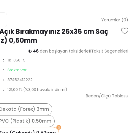
Yorumlar (0)
 Açık Bırakmayınız 25x35 cm Saç
iz) 0,50mm
₺ 46
den başlayan taksitlerle!!
Taksit Seçenekleri
İlk-050_5
Stokta var
87452412222
121,00 TL (%3,00 havale indirimi)
Beden/Ölçü Tablosu
Dekota (Forex) 3mm
PVC (Plastik) 0,50mm
Saç (Galvaniz) 0,50mm