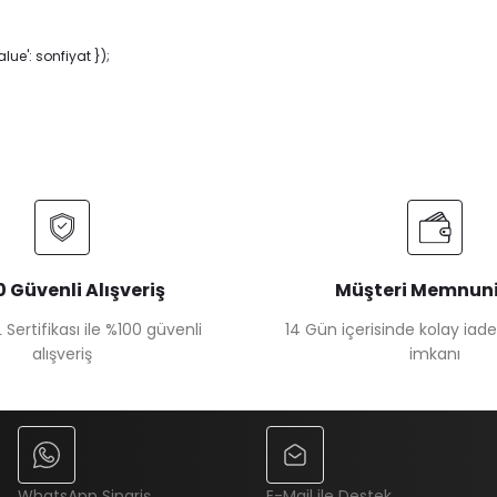
ue': sonfiyat });
 Güvenli Alışveriş
Müşteri Memnuni
 Sertifikası ile %100 güvenli
14 Gün içerisinde kolay iad
alışveriş
imkanı
WhatsApp Sipariş
E-Mail ile Destek