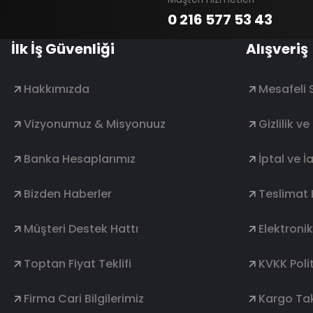
0 216 577 53 43
İlk İş Güvenliği
Alışveriş
Hakkımızda
Mesafeli 
Vizyonumuz & Misyonuuz
Gizlilik v
Banka Hesaplarımız
İptal ve İ
Bizden Haberler
Teslimat 
Müşteri Destek Hattı
Elektroni
Toptan Fiyat Teklifi
KVKK Polit
Firma Cari Bilgilerimiz
Kargo Tak