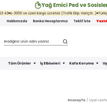
Yağ Emici Ped ve Sosisler
₺ 3000 ve üzeri kargo ücretsiz (Trafik Ekip. Hariçtir...)
Türkiye'nin 
Hakkımızda
Banka Hesaplarımız
Teklif İste
Yazlık
Tüm Ürünler
İş Elbiseleri
Kafa Koruma
Uy
Anasayfa
Uyarı Levha