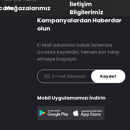
İletişim
.com
Mağazalarımız
Bilgilerimiz
Kampanyalardan Haberdar
olun
E-Mail adresinizi haber listemize
ücretsiz kaydedin, hemen bizi takip
etmeye başlayın.
Kaydet
Mobil Uygulamamızı İndirin