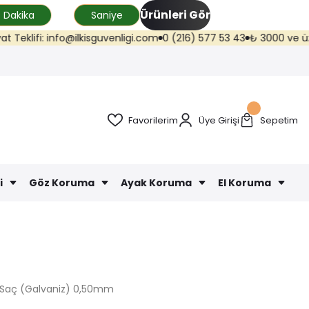
Ürünleri Gör
Dakika
Saniye
ifi: info@ilkisguvenligi.com
0 (216) 577 53 43
₺ 3000 ve üzeri karg
Favorilerim
Üye Girişi
Sepetim
i
Göz Koruma
Ayak Koruma
El Koruma
m Saç (Galvaniz) 0,50mm