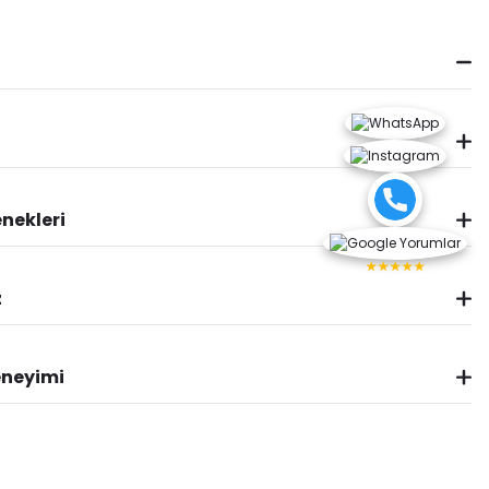
nekleri
★★★★★
z
eneyimi