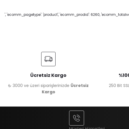
', 'ecomm_pagetype': 'product', 'ecomm_prodid': 6260, 'ecomm_totalval
Ücretsiz Kargo
%100
₺ 3000 ve üzeri siparişlerinizde
Ücretsiz
250 Bit SSL
Kargo
Müşteri Hizmetleri