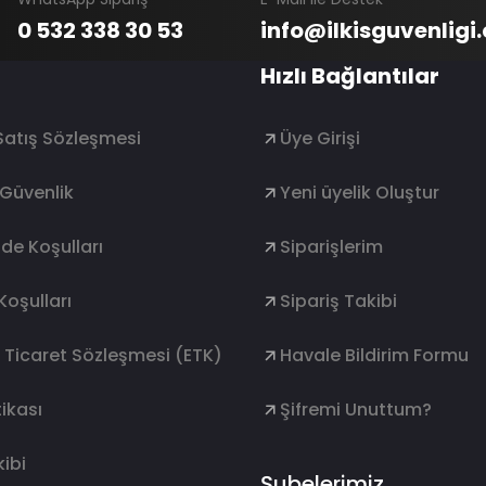
0 532 338 30 53
info@ilkisguvenligi
Hızlı Bağlantılar
Satış Sözleşmesi
Üye Girişi
e Güvenlik
Yeni üyelik Oluştur
ade Koşulları
Siparişlerim
Koşulları
Sipariş Takibi
k Ticaret Sözleşmesi (ETK)
Havale Bildirim Formu
ikası
Şifremi Unuttum?
ibi
Şubelerimiz