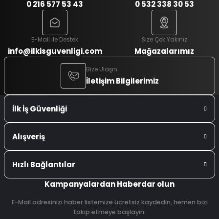
0 216 577 53 43
0 532 338 30 53
E-Mail ile Destek
Size Çok Yakınız
info@ilkisguvenligi.com
Mağazalarımız
Bize Ulaşın
İletişim Bilgilerimiz
İlk İş Güvenliği
Alışveriş
Hızlı Bağlantılar
Kampanyalardan Haberdar olun
E-Mail adresinizi haber listemize ücretsiz kaydedin, hemen bizi
takip etmeye başlayın.