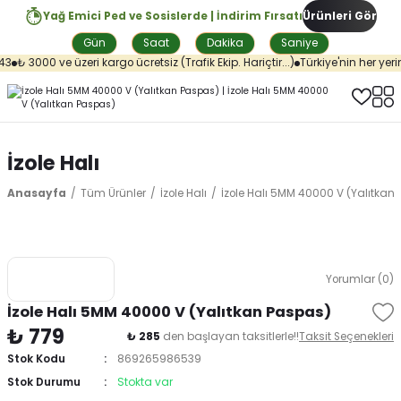
Yağ Emici Ped ve Sosislerde | İndirim Fırsatı
Ürünleri Gör
Gün
Saat
Dakika
Saniye
3
₺ 3000 ve üzeri kargo ücretsiz (Trafik Ekip. Hariçtir...)
Türkiye'nin her yerin
İzole Halı
Anasayfa
Tüm Ürünler
İzole Halı
İzole Halı 5MM 40000 V (Yalıtkan
Yorumlar (0)
İzole Halı 5MM 40000 V (Yalıtkan Paspas)
₺ 779
₺ 285
den başlayan taksitlerle!!
Taksit Seçenekleri
Stok Kodu
869265986539
Stok Durumu
Stokta var