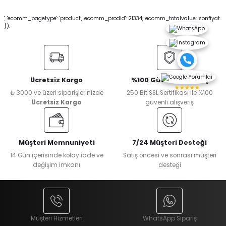
', 'ecomm_pagetype': 'product', 'ecomm_prodid': 21334, 'ecomm_totalvalue': sonfiyat
});
Ücretsiz Kargo
%100 Güvenli Alışveriş
★★★★★
₺ 3000 ve üzeri siparişlerinizde
250 Bit SSL Sertifikası ile %100
Ücretsiz Kargo
güvenli alışveriş
Müşteri Memnuniyeti
7/24 Müşteri Desteği
14 Gün içerisinde kolay iade ve
Satış öncesi ve sonrası müşteri
değişim imkanı
desteği
Müşteri Hizmetleri
WhatsApp Sipariş