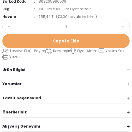
Barkod Kodu
869265986539
Bilgi
100 Cm x 100 Cm Fiyatımızdır.
Havale
755,44 TL (%3,00 havale indirimi)
Sepete Ekle
Tavsiye Et
Paylaş
Karşılaştır
Fiyat Alarmı
Yorum Yaz
Yazdır
Ürün Bilgisi
Yorumlar
Taksit Seçenekleri
Önerileriniz
Alışveriş Deneyimi