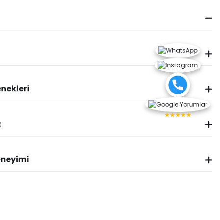
nekleri
★★★★★
z
eneyimi