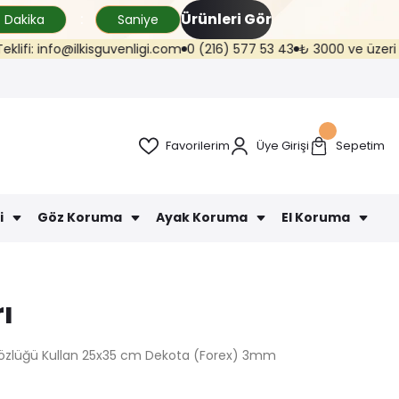
Ürünleri Gör
Dakika
Saniye
i: info@ilkisguvenligi.com
0 (216) 577 53 43
₺ 3000 ve üzeri kargo ü
Favorilerim
Üye Girişi
Sepetim
i
Göz Koruma
Ayak Koruma
El Koruma
ı
Gözlüğü Kullan 25x35 cm Dekota (Forex) 3mm