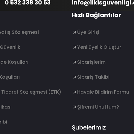
0 532 338 30 53
info@ilkisguvenligi
Hızlı Bağlantılar
Satış Sözleşmesi
Üye Girişi
e Güvenlik
Yeni üyelik Oluştur
ade Koşulları
Siparişlerim
Koşulları
Sipariş Takibi
k Ticaret Sözleşmesi (ETK)
Havale Bildirim Formu
ikası
Şifremi Unuttum?
ibi
Şubelerimiz