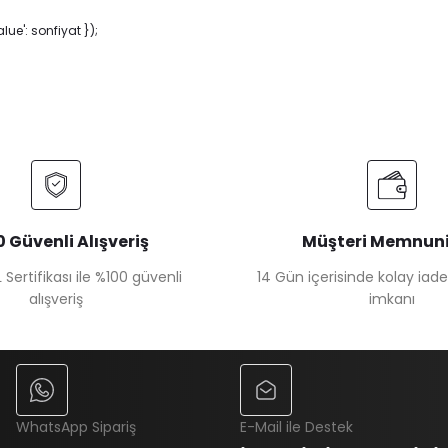
e': sonfiyat });
 Güvenli Alışveriş
Müşteri Memnuni
 Sertifikası ile %100 güvenli
14 Gün içerisinde kolay iad
alışveriş
imkanı
WhatsApp Sipariş
E-Mail ile Destek