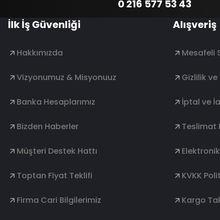
0 216 577 53 43
İlk İş Güvenliği
Alışveriş
Hakkımızda
Mesafeli 
Vizyonumuz & Misyonuuz
Gizlilik v
Banka Hesaplarımız
İptal ve İ
Bizden Haberler
Teslimat 
Müşteri Destek Hattı
Elektroni
Toptan Fiyat Teklifi
KVKK Polit
Firma Cari Bilgilerimiz
Kargo Tak