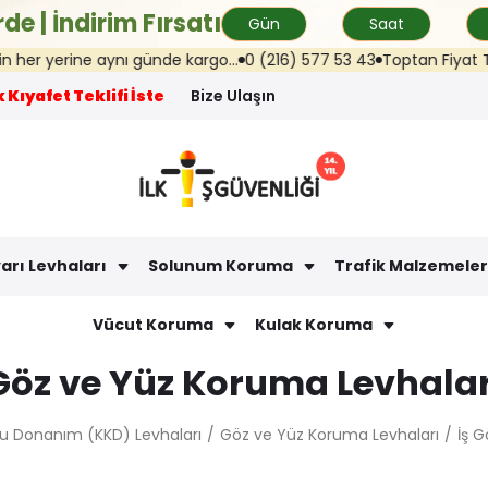
de | İndirim Fırsatı
Gün
Saat
r yerine aynı günde kargo...
0 (216) 577 53 43
Toptan Fiyat Teklif
 Kıyafet Teklifi İste
Bize Ulaşın
arı Levhaları
Solunum Koruma
Trafik Malzemeler
Vücut Koruma
Kulak Koruma
Göz ve Yüz Koruma Levhalar
cu Donanım (KKD) Levhaları
Göz ve Yüz Koruma Levhaları
İş 