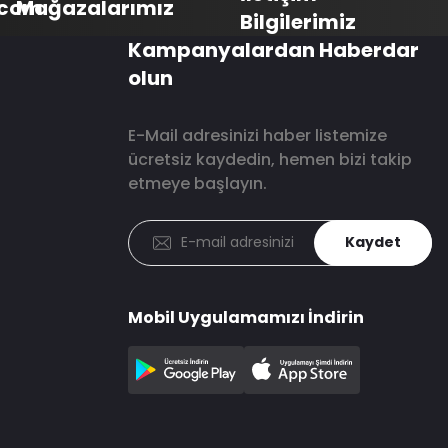
.com
Mağazalarımız
Bilgilerimiz
Kampanyalardan Haberdar
olun
E-Mail adresinizi haber listemize
ücretsiz kaydedin, hemen bizi takip
etmeye başlayın.
Kaydet
Mobil Uygulamamızı İndirin