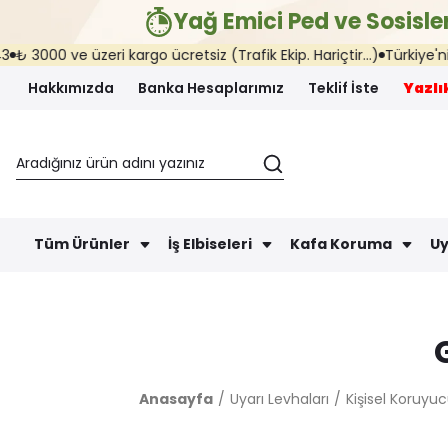
Yağ Emici Ped ve Sosisler
3000 ve üzeri kargo ücretsiz (Trafik Ekip. Hariçtir...)
Türkiye'nin he
Hakkımızda
Banka Hesaplarımız
Teklif İste
Yazlık
Tüm Ürünler
İş Elbiseleri
Kafa Koruma
Uy
Anasayfa
Uyarı Levhaları
Kişisel Koruyu