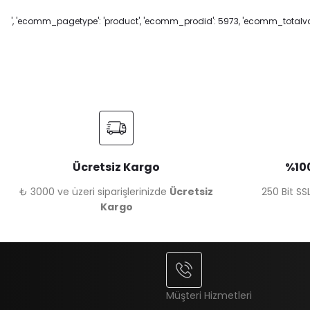
', 'ecomm_pagetype': 'product', 'ecomm_prodid': 5973, 'ecomm_totalvalu
Ücretsiz Kargo
%100
₺ 3000 ve üzeri siparişlerinizde
Ücretsiz
250 Bit SSL
Kargo
Müşteri Hizmetleri