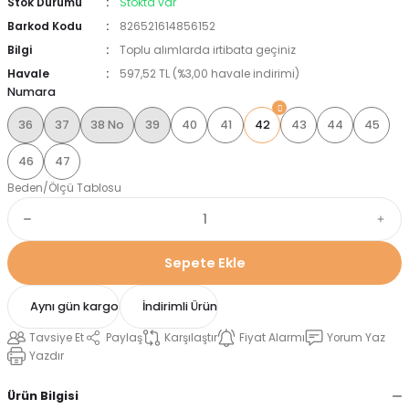
Stok Durumu
Stokta var
Barkod Kodu
826521614856152
Bilgi
Toplu alımlarda irtibata geçiniz
Havale
597,52 TL (%3,00 havale indirimi)
Numara
36
37
38 No
39
40
41
42
43
44
45
46
47
Beden/Ölçü Tablosu
Sepete Ekle
Aynı gün kargo
İndirimli Ürün
Tavsiye Et
Paylaş
Karşılaştır
Fiyat Alarmı
Yorum Yaz
Yazdır
Ürün Bilgisi