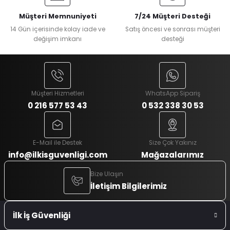
Müşteri Memnuniyeti
7/24 Müşteri Desteği
14 Gün içerisinde kolay iade ve
Satış öncesi ve sonrası müşteri
değişim imkanı
desteği
Müşteri Hizmetleri
WhatsApp Sipariş
0 216 577 53 43
0 532 338 30 53
E-Mail ile Destek
Size Çok Yakınız
info@ilkisguvenligi.com
Mağazalarımız
Bize Ulaşın
İletişim Bilgilerimiz
İlk İş Güvenliği