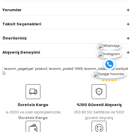
Yorumlar
Taksit Seçenekleri
Önerileriniz
Alışveriş Deneyimi
', 'ecomm_pagetype': 'product', 'ecomm_prodid': 19919, 'ecomm_totalvalue': sonfiyat
});
★★★★★
Ücretsiz Kargo
%100 Güvenli Alışveriş
₺ 3000 ve üzeri siparişlerinizde
250 Bit SSL Sertifikası ile %100
Ücretsiz Kargo
güvenli alışveriş