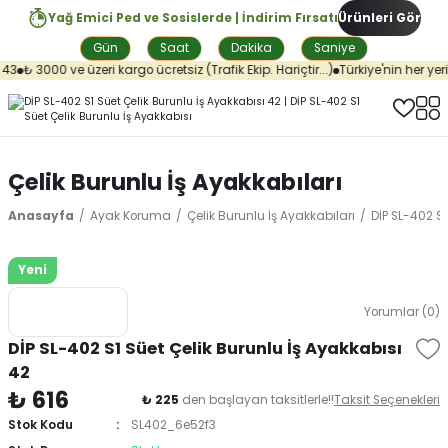
Yağ Emici Ped ve Sosislerde | İndirim Fırsatı
Ürünleri Gör
Gün
Saat
Dakika
Saniye
43
₺ 3000 ve üzeri kargo ücretsiz (Trafik Ekip. Hariçtir...)
Türkiye'nin her yeri
Çelik Burunlu İş Ayakkabıları
Anasayfa
Ayak Koruma
Çelik Burunlu İş Ayakkabıları
DİP SL-402 S1
Yeni
Yorumlar (0)
DİP SL-402 S1 Süet Çelik Burunlu İş Ayakkabısı
42
₺ 616
₺ 225
den başlayan taksitlerle!!
Taksit Seçenekleri
Stok Kodu
SL402_6e52f3