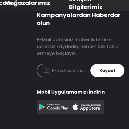
.com
Mağazalarımız
Bilgilerimiz
Kampanyalardan Haberdar
olun
E-Mail adresinizi haber listemize
ücretsiz kaydedin, hemen bizi takip
etmeye başlayın.
Kaydet
Mobil Uygulamamızı İndirin