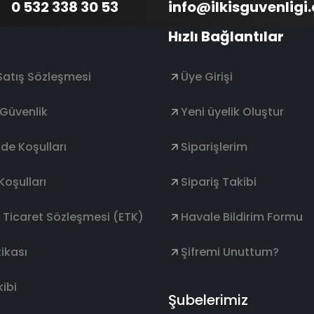
0 532 338 30 53
info@ilkisguvenligi
Hızlı Bağlantılar
Satış Sözleşmesi
Üye Girişi
e Güvenlik
Yeni üyelik Oluştur
ade Koşulları
Siparişlerim
Koşulları
Sipariş Takibi
k Ticaret Sözleşmesi (ETK)
Havale Bildirim Formu
ikası
Şifremi Unuttum?
ibi
Şubelerimiz