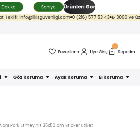
Ürünleri Gör
Dakika
Saniye
ifi: info@ilkisguvenligi.com
0 (216) 577 53 43
₺ 3000 ve üzeri kargo
Favorilerim
Üye Girişi
Sepetim
i
Göz Koruma
Ayak Koruma
El Koruma
Alanı Park Etmeyiniz 35x50 cm Sticker Etiket