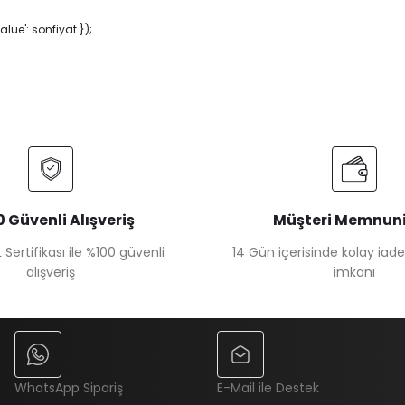
ue': sonfiyat });
 Güvenli Alışveriş
Müşteri Memnuni
 Sertifikası ile %100 güvenli
14 Gün içerisinde kolay iad
alışveriş
imkanı
WhatsApp Sipariş
E-Mail ile Destek