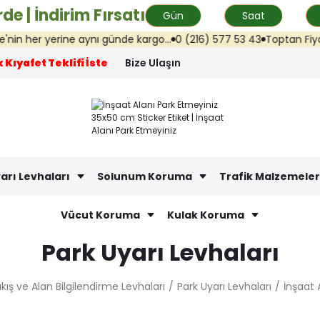
de | İndirim Fırsatı
Gün
Saat
her yerine aynı günde kargo...
0 (216) 577 53 43
Toptan Fiyat Tekl
 Kıyafet Teklifi İste
Bize Ulaşın
arı Levhaları
Solunum Koruma
Trafik Malzemeler
Vücut Koruma
Kulak Koruma
Park Uyarı Levhaları
ıkış ve Alan Bilgilendirme Levhaları
Park Uyarı Levhaları
İnşaat 