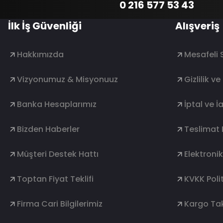
0 216 577 53 43
İlk İş Güvenliği
Alışveriş
Hakkımızda
Mesafeli 
Vizyonumuz & Misyonuuz
Gizlilik v
Banka Hesaplarımız
İptal ve İ
Bizden Haberler
Teslimat 
Müşteri Destek Hattı
Elektroni
Toptan Fiyat Teklifi
KVKK Polit
Firma Cari Bilgilerimiz
Kargo Tak