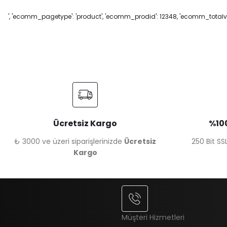
', 'ecomm_pagetype': 'product', 'ecomm_prodid': 12348, 'ecomm_totalval
Ücretsiz Kargo
%100
₺ 3000 ve üzeri siparişlerinizde
Ücretsiz
250 Bit SSL
Kargo
Müşteri Hizmetleri