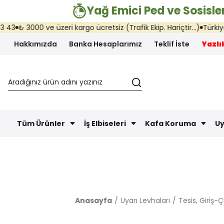
Yağ Emici Ped ve Sosisler
 3000 ve üzeri kargo ücretsiz (Trafik Ekip. Hariçtir...)
Türkiye'nin 
Hakkımızda
Banka Hesaplarımız
Teklif İste
Yazlık
Tüm Ürünler
İş Elbiseleri
Kafa Koruma
Uy
Anasayfa
Uyarı Levhaları
Tesis, Giriş-Ç