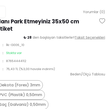
Yorumlar (0)
lanı Park Etmeyiniz 35x50 cm
tiket
₺ 28
den başlayan taksitlerle!!
Taksit Seçenekleri
İlk-G006_10
Stokta var
87654444112
75,43 TL (%3,00 havale indirimi)
Beden/Ölçü Tablosu
Dekota (Forex) 3mm
PVC (Plastik) 0,50mm
Saç (Galvaniz) 0,50mm