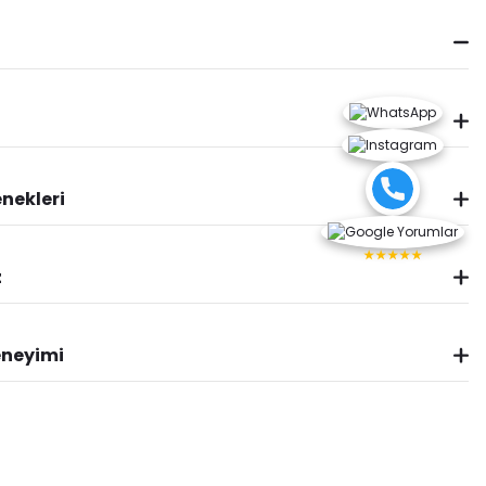
nekleri
★★★★★
z
eneyimi