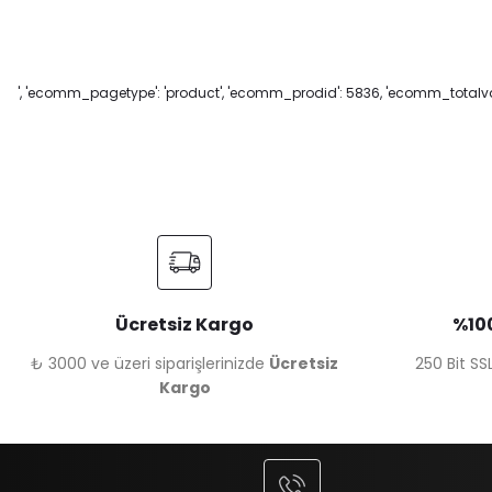
', 'ecomm_pagetype': 'product', 'ecomm_prodid': 5836, 'ecomm_totalval
Ücretsiz Kargo
%100
₺ 3000 ve üzeri siparişlerinizde
Ücretsiz
250 Bit SSL
Kargo