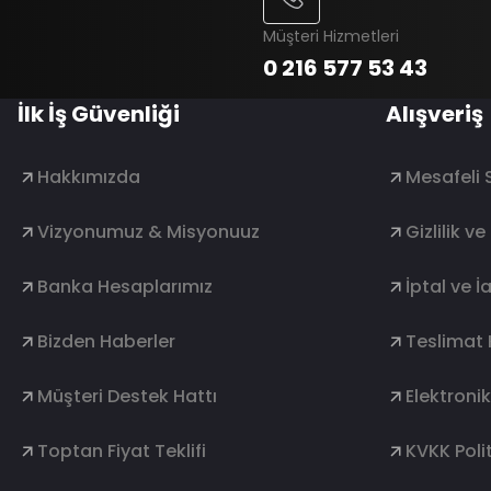
Müşteri Hizmetleri
0 216 577 53 43
İlk İş Güvenliği
Alışveriş
Hakkımızda
Mesafeli 
Vizyonumuz & Misyonuuz
Gizlilik v
Banka Hesaplarımız
İptal ve İ
Bizden Haberler
Teslimat 
Müşteri Destek Hattı
Elektroni
Toptan Fiyat Teklifi
KVKK Polit