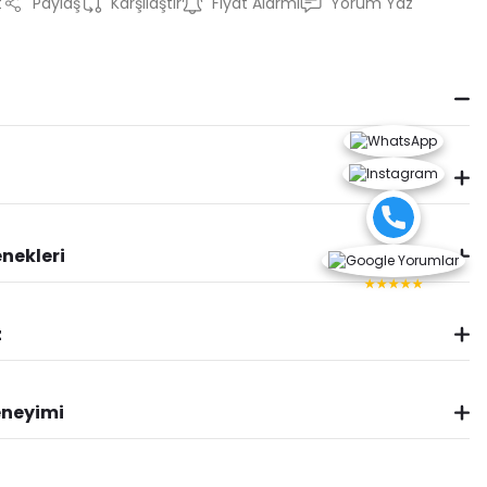
t
Paylaş
Karşılaştır
Fiyat Alarmı
Yorum Yaz
nekleri
★★★★★
z
eneyimi