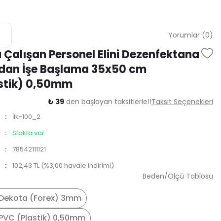
Yorumlar (0)
 Çalışan Personel Elini Dezenfektana
dan İşe Başlama 35x50 cm
stik) 0,50mm
₺ 39
den başlayan taksitlerle!!
Taksit Seçenekleri
İlk-100_2
Stokta var
78542111121
102,43 TL (%3,00 havale indirimi)
Beden/Ölçü Tablosu
Dekota (Forex) 3mm
PVC (Plastik) 0,50mm