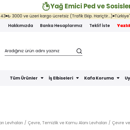
Yağ Emici Ped ve Sosisler
 üzeri kargo ücretsiz (Trafik Ekip. Hariçtir...)
Türkiye'nin her yeri
Hakkımızda
Banka Hesaplarımız
Teklif İste
Yazlık
Tüm Ürünler
İş Elbiseleri
Kafa Koruma
Uy
rı Levhaları
Çevre, Temizlik ve Kamu Alanı Levhaları
Çevre ve