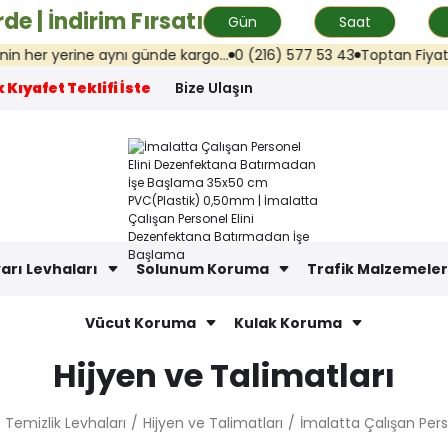
de | İndirim Fırsatı
Gün
Saat
ne aynı günde kargo...
0 (216) 577 53 43
Toptan Fiyat Teklifi: info
 Kıyafet Teklifi İste
Bize Ulaşın
arı Levhaları
Solunum Koruma
Trafik Malzemeler
Vücut Koruma
Kulak Koruma
Hijyen ve Talimatları
 Temizlik Levhaları
Hijyen ve Talimatları
İmalatta Çalışan Per