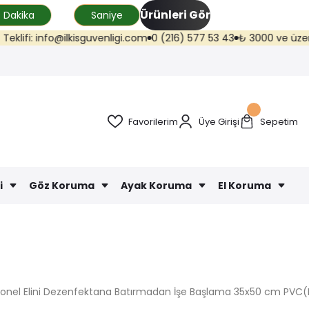
Ürünleri Gör
Dakika
Saniye
@ilkisguvenligi.com
0 (216) 577 53 43
₺ 3000 ve üzeri kargo ücretsi
Favorilerim
Üye Girişi
Sepetim
i
Göz Koruma
Ayak Koruma
El Koruma
sonel Elini Dezenfektana Batırmadan İşe Başlama 35x50 cm PVC