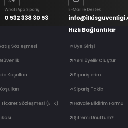
WhatsApp Sipariş
E-Mail ile Destek
0 532 338 30 53
info@ilkisguvenligi
Hızlı Bağlantılar
Satış Sözleşmesi
Üye Girişi
e Güvenlik
Yeni üyelik Oluştur
ade Koşulları
Siparişlerim
Koşulları
Sipariş Takibi
k Ticaret Sözleşmesi (ETK)
Havale Bildirim Formu
ikası
Şifremi Unuttum?