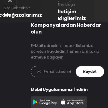
Bize Ulaşın
Size Çok Yakınız
İletişim
.com
Mağazalarımız
Bilgilerimiz
Kampanyalardan Haberdar
olun
E-Mail adresinizi haber listemize
ücretsiz kaydedin, hemen bizi takip
etmeye başlayın.
Kaydet
Mobil Uygulamamızı İndirin