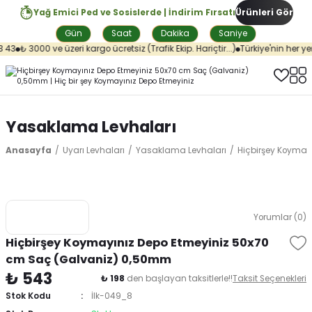
Yağ Emici Ped ve Sosislerde | İndirim Fırsatı
Ürünleri Gör
Gün
Saat
Dakika
Saniye
43
₺ 3000 ve üzeri kargo ücretsiz (Trafik Ekip. Hariçtir...)
Türkiye'nin her yer
Yasaklama Levhaları
Anasayfa
Uyarı Levhaları
Yasaklama Levhaları
Hiçbirşey Koymay
Yorumlar (0)
Hiçbirşey Koymayınız Depo Etmeyiniz 50x70
cm Saç (Galvaniz) 0,50mm
₺ 543
₺ 198
den başlayan taksitlerle!!
Taksit Seçenekleri
Stok Kodu
İlk-049_8