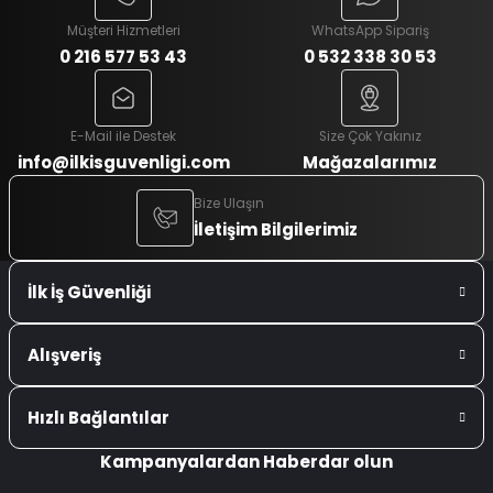
Müşteri Hizmetleri
WhatsApp Sipariş
0 216 577 53 43
0 532 338 30 53
E-Mail ile Destek
Size Çok Yakınız
info@ilkisguvenligi.com
Mağazalarımız
Bize Ulaşın
İletişim Bilgilerimiz
İlk İş Güvenliği
Alışveriş
Hızlı Bağlantılar
Kampanyalardan Haberdar olun