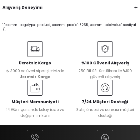
Alışveriş Deneyimi
', 'ecomm_pagetype': 'product', 'ecomm_prodid': 6255, 'ecomm_totalvalue': sonfiyat
});
Ücretsiz Kargo
%100 Güvenli Alışveriş
₺ 3000 ve üzeri siparişlerinizde
250 Bit SSL Sertifikası ile %100
Ücretsiz Kargo
güvenli alışveriş
Müşteri Memnuniyeti
7/24 Müşteri Desteği
14 Gün içerisinde kolay iade ve
Satış öncesi ve sonrası müşteri
değişim imkanı
desteği