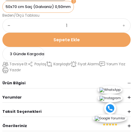
50x70 cm Saç (Galvaniz) 0,50mm
Beden/Ölçü Tablosu
Sepete Ekle
3 Günde Kargoda
Tavsiye Et
Paylaş
Karşılaştır
Fiyat Alarmı
Yorum Yaz
Yazdır
Ürün Bilgisi
Yorumlar
Taksit Seçenekleri
★★★★★
Önerileriniz