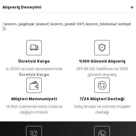
Alışveriş Deneyimi
', 'ecomm_pagetype': 'product', 'ecomm_prodid': 6971, 'ecomm_totalvalue': sonfiyat
});
Ücretsiz Kargo
%100 Güvenli Alışveriş
₺ 3000 ve üzeri siparişlerinizde
250 Bit SSL Sertifikası ile %100
Ücretsiz Kargo
güvenli alışveriş
Müşteri Memnuniyeti
7/24 Müşteri Desteği
14 Gün içerisinde kolay iade ve
Satış öncesi ve sonrası müşteri
değişim imkanı
desteği