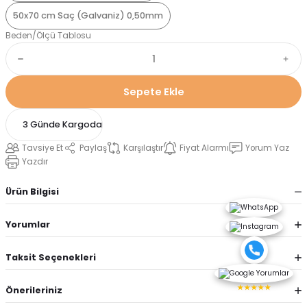
50x70 cm Saç (Galvaniz) 0,50mm
Beden/Ölçü Tablosu
Sepete Ekle
3 Günde Kargoda
Tavsiye Et
Paylaş
Karşılaştır
Fiyat Alarmı
Yorum Yaz
Yazdır
Ürün Bilgisi
Yorumlar
Taksit Seçenekleri
★★★★★
Önerileriniz