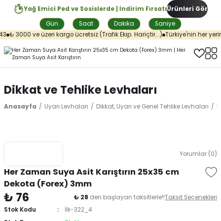
Yağ Emici Ped ve Sosislerde | İndirim Fırsatı
Ürünleri Gör
Gün
Saat
Dakika
Saniye
3
₺ 3000 ve üzeri kargo ücretsiz (Trafik Ekip. Hariçtir...)
Türkiye'nin her yerin
Dikkat ve Tehlike Levhaları
Anasayfa
Uyarı Levhaları
Dikkat, Uyarı ve Genel Tehlike Levhaları
D
Yorumlar (0)
Her Zaman Suya Asit Karıştırın 25x35 cm
Dekota (Forex) 3mm
₺ 76
₺ 28
den başlayan taksitlerle!!
Taksit Seçenekleri
Stok Kodu
İlk-322_4