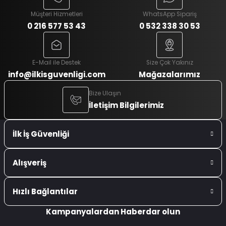
Müşteri Hizmetleri
WhatsApp Sipariş
0 216 577 53 43
0 532 338 30 53
E-Mail ile Destek
Size Çok Yakınız
info@ilkisguvenligi.com
Mağazalarımız
Bize Ulaşın
İletişim Bilgilerimiz
İlk İş Güvenliği
Alışveriş
Hızlı Bağlantılar
Kampanyalardan Haberdar olun