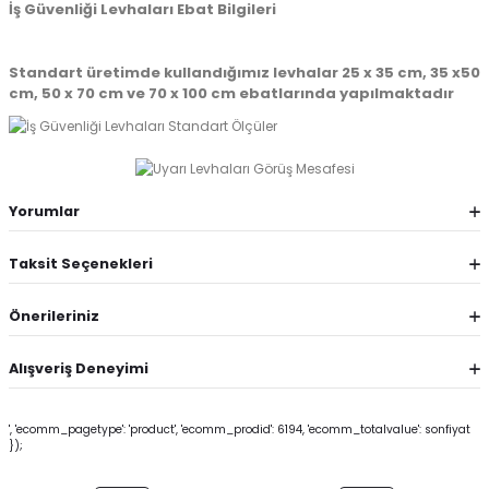
İş Güvenliği Levhaları Ebat Bilgileri
Standart üretimde kullandığımız levhalar 25 x 35 cm, 35 x50
cm, 50 x 70 cm ve 70 x 100 cm ebatlarında yapılmaktadır
Yorumlar
Taksit Seçenekleri
Önerileriniz
Alışveriş Deneyimi
', 'ecomm_pagetype': 'product', 'ecomm_prodid': 6194, 'ecomm_totalvalue': sonfiyat
});