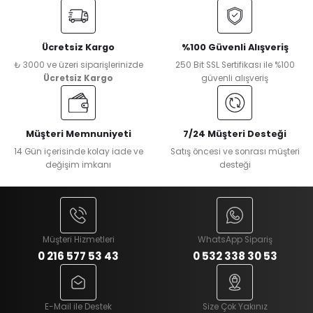
Ücretsiz Kargo
%100 Güvenli Alışveriş
₺ 3000 ve üzeri siparişlerinizde
250 Bit SSL Sertifikası ile %100
Ücretsiz Kargo
güvenli alışveriş
Müşteri Memnuniyeti
7/24 Müşteri Desteği
14 Gün içerisinde kolay iade ve
Satış öncesi ve sonrası müşteri
değişim imkanı
desteği
Müşteri Hizmetleri
WhatsApp Sipariş
0 216 577 53 43
0 532 338 30 53
E-Mail ile Destek
Size Çok Yakınız