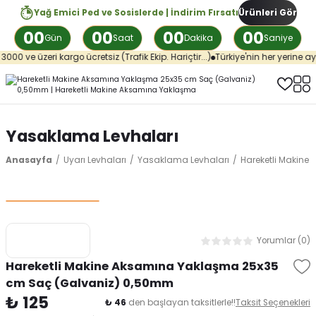
Yağ Emici Ped ve Sosislerde | İndirim Fırsatı
Ürünleri Gör
00
00
00
00
Gün
Saat
Dakika
Saniye
eri kargo ücretsiz (Trafik Ekip. Hariçtir...)
Türkiye'nin her yerine aynı günde 
Yasaklama Levhaları
Anasayfa
Uyarı Levhaları
Yasaklama Levhaları
Hareketli Makin
Yorumlar (0)
Hareketli Makine Aksamına Yaklaşma 25x35
cm Saç (Galvaniz) 0,50mm
₺ 125
₺ 46
den başlayan taksitlerle!!
Taksit Seçenekleri