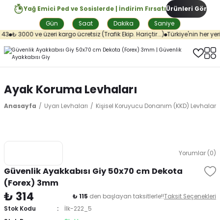
Yağ Emici Ped ve Sosislerde | İndirim Fırsatı
Ürünleri Gör
Gün
Saat
Dakika
Saniye
43
₺ 3000 ve üzeri kargo ücretsiz (Trafik Ekip. Hariçtir...)
Türkiye'nin her yeri
Ayak Koruma Levhaları
Anasayfa
Uyarı Levhaları
Kişisel Koruyucu Donanım (KKD) Levhaları
Yorumlar (0)
Güvenlik Ayakkabısı Giy 50x70 cm Dekota
(Forex) 3mm
₺ 314
₺ 115
den başlayan taksitlerle!!
Taksit Seçenekleri
Stok Kodu
İlk-222_5