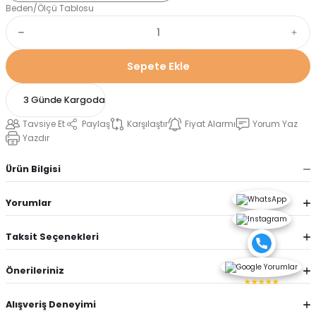
Beden/Ölçü Tablosu
Sepete Ekle
3 Günde Kargoda
Tavsiye Et
Paylaş
Karşılaştır
Fiyat Alarmı
Yorum Yaz
Yazdır
Ürün Bilgisi
Yorumlar
Taksit Seçenekleri
Önerileriniz
★★★★★
Alışveriş Deneyimi