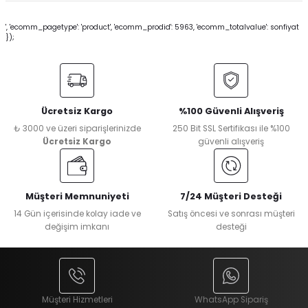
', 'ecomm_pagetype': 'product', 'ecomm_prodid': 5963, 'ecomm_totalvalue': sonfiyat
});
Ücretsiz Kargo
%100 Güvenli Alışveriş
₺ 3000 ve üzeri siparişlerinizde
250 Bit SSL Sertifikası ile %100
Ücretsiz Kargo
güvenli alışveriş
Müşteri Memnuniyeti
7/24 Müşteri Desteği
14 Gün içerisinde kolay iade ve
Satış öncesi ve sonrası müşteri
değişim imkanı
desteği
Müşteri Hizmetleri
WhatsApp Sipariş