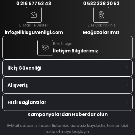
0 216 577 53 43
0 532 338 30 53
E-Mail ile Destek
Size Çok Yakınız
info@ilkisguvenligi.com
Mağazalarımız
Bize Ulaşın
İletişim Bilgilerimiz
İlk İş Güvenliği
Alışveriş
Hızlı Bağlantılar
Kampanyalardan Haberdar olun
E-Mail adresinizi haber listemize ücretsiz kaydedin, hemen bizi
takip etmeye başlayın.