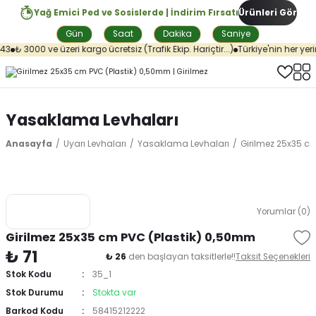
Yağ Emici Ped ve Sosislerde | İndirim Fırsatı
Ürünleri Gör
Gün
Saat
Dakika
Saniye
3
₺ 3000 ve üzeri kargo ücretsiz (Trafik Ekip. Hariçtir...)
Türkiye'nin her yeri
Yasaklama Levhaları
Anasayfa
Uyarı Levhaları
Yasaklama Levhaları
Girilmez 25x35 c
Yorumlar (0)
Girilmez 25x35 cm PVC (Plastik) 0,50mm
₺ 71
₺ 26
den başlayan taksitlerle!!
Taksit Seçenekleri
Stok Kodu
35_1
Stok Durumu
Stokta var
Barkod Kodu
58415212222