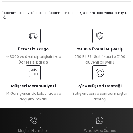
', 'ecomm_pagetype': 'product', 'ecomm_prodid': 948, 'ecomm_totalvalue': sonfiyat
});
Ücretsiz Kargo
%100 Güvenli Alışveriş
₺ 3000 ve üzeri siparişlerinizde
250 Bit SSL Sertifikası ile %100
Ücretsiz Kargo
güvenli alışveriş
Müşteri Memnuniyeti
7/24 Müşteri Desteği
14 Gün içerisinde kolay iade ve
Satış öncesi ve sonrası müşteri
değişim imkanı
desteği
Müşteri Hizmetleri
WhatsApp Sipariş