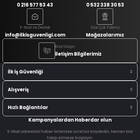
0 216 577 53 43
0 532 338 30 53
E-Mail ile Destek
Size Çok Yakınız
info@ilkisguvenligi.com
Mağazalarımız
Bize Ulaşın
İletişim Bilgilerimiz
İlk İş Güvenliği
Alışveriş
Hızlı Bağlantılar
Kampanyalardan Haberdar olun
E-Mail adresinizi haber listemize ücretsiz kaydedin, hemen bizi
takip etmeye başlayın.