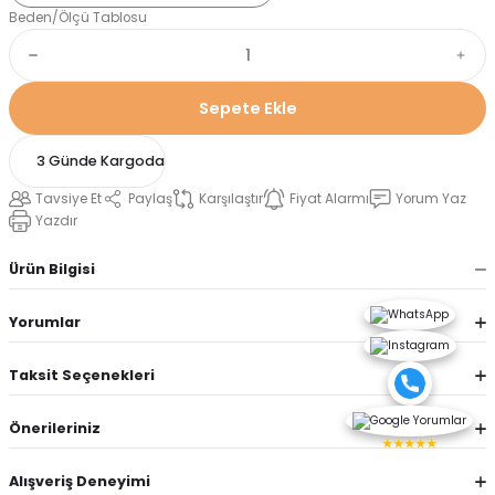
Beden/Ölçü Tablosu
Sepete Ekle
3 Günde Kargoda
Tavsiye Et
Paylaş
Karşılaştır
Fiyat Alarmı
Yorum Yaz
Yazdır
Ürün Bilgisi
Yorumlar
Taksit Seçenekleri
Önerileriniz
★★★★★
Alışveriş Deneyimi