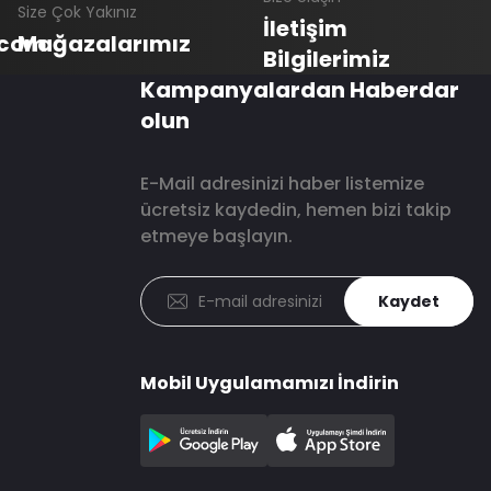
Size Çok Yakınız
İletişim
.com
Mağazalarımız
Bilgilerimiz
Kampanyalardan Haberdar
olun
E-Mail adresinizi haber listemize
ücretsiz kaydedin, hemen bizi takip
etmeye başlayın.
Kaydet
Mobil Uygulamamızı İndirin