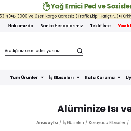
Yağ Emici Ped ve Sosisler
₺ 3000 ve üzeri kargo ücretsiz (Trafik Ekip. Hariçtir...)
Türkiye'ni
Hakkımızda
Banka Hesaplarımız
Teklif İste
Yazlık
Tüm Ürünler
İş Elbiseleri
Kafa Koruma
Uy
Alüminize Isı v
Anasayfa
İş Elbiseleri
Koruyucu Elbiseler