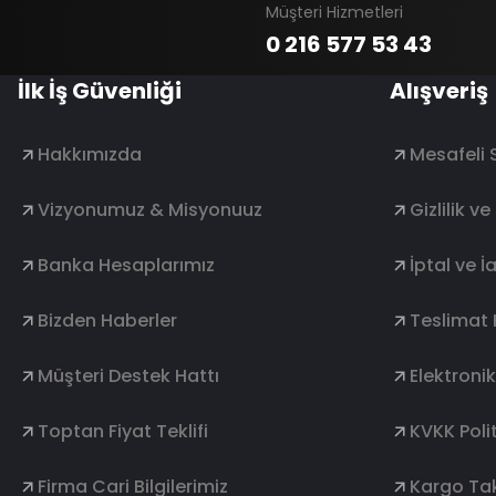
Müşteri Hizmetleri
0 216 577 53 43
İlk İş Güvenliği
Alışveriş
Hakkımızda
Mesafeli 
Vizyonumuz & Misyonuuz
Gizlilik v
Banka Hesaplarımız
İptal ve İ
Bizden Haberler
Teslimat 
Müşteri Destek Hattı
Elektroni
Toptan Fiyat Teklifi
KVKK Polit
Firma Cari Bilgilerimiz
Kargo Tak