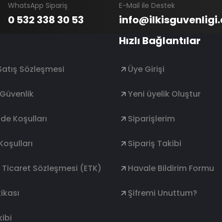
WhatsApp Sipariş
E-Mail ile Destek
0 532 338 30 53
info@ilkisguvenligi
Hızlı Bağlantılar
Satış Sözleşmesi
Üye Girişi
e Güvenlik
Yeni üyelik Oluştur
ade Koşulları
Siparişlerim
Koşulları
Sipariş Takibi
k Ticaret Sözleşmesi (ETK)
Havale Bildirim Formu
ikası
Şifremi Unuttum?
ibi