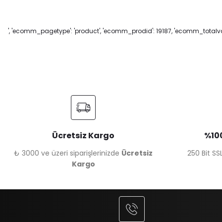
', 'ecomm_pagetype': 'product', 'ecomm_prodid': 19187, 'ecomm_totalval
Ücretsiz Kargo
%100
₺ 3000 ve üzeri siparişlerinizde
Ücretsiz
250 Bit SSL
Kargo