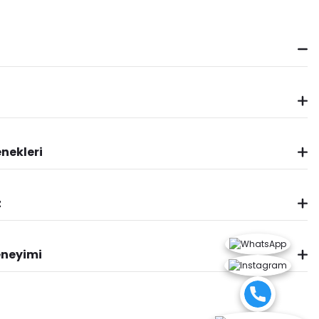
nekleri
z
eneyimi