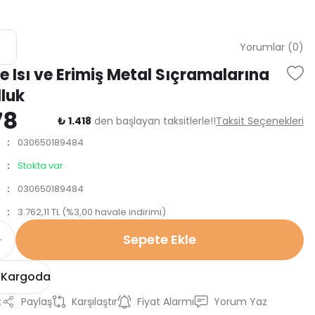
Yorumlar (0)
e Isı ve Erimiş Metal Sıçramalarına
lluk
78
₺ 1.418
den başlayan taksitlerle!!
Taksit Seçenekleri
030650189484
Stokta var
030650189484
3.762,11 TL (%3,00 havale indirimi)
Sepete Ekle
 Kargoda
t
Paylaş
Karşılaştır
Fiyat Alarmı
Yorum Yaz