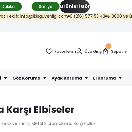
Ürünleri Gör
Dakika
Saniye
lifi: info@ilkisguvenligi.com
0 (216) 577 53 43
₺ 3000 ve üzeri kar
Favorilerim
Üye Girişi
Sepetim
i
Göz Koruma
Ayak Koruma
El Koruma
 Karşı Elbiseler
ze Isı ve Erimiş Metal Sıçramalarına Karşı Kolluk