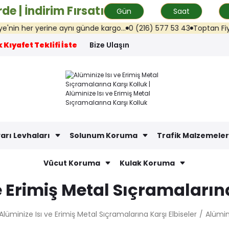
de | İndirim Fırsatı
Gün
Saat
n her yerine aynı günde kargo...
0 (216) 577 53 43
Toptan Fiyat Tek
 Kıyafet Teklifi İste
Bize Ulaşın
arı Levhaları
Solunum Koruma
Trafik Malzemeler
Vücut Koruma
Kulak Koruma
e Erimiş Metal Sıçramalarına
Alüminize Isı ve Erimiş Metal Sıçramalarına Karşı Elbiseler
Alümini