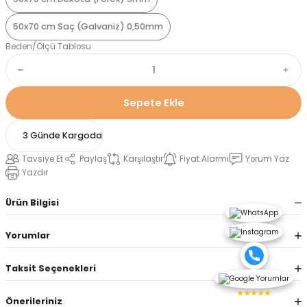
50x70 cm Saç (Galvaniz) 0,50mm
Beden/Ölçü Tablosu
Sepete Ekle
3 Günde Kargoda
Tavsiye Et
Paylaş
Karşılaştır
Fiyat Alarmı
Yorum Yaz
Yazdır
Ürün Bilgisi
Yorumlar
Taksit Seçenekleri
★★★★★
Önerileriniz