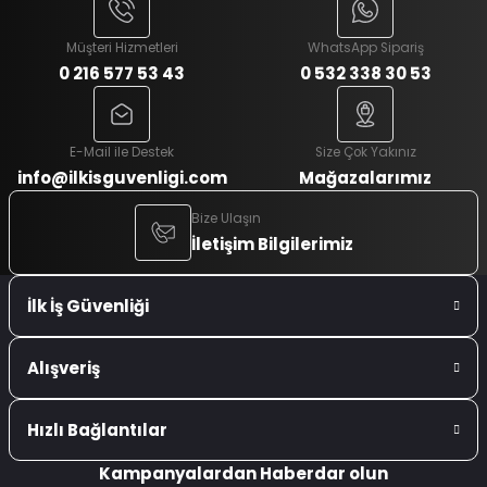
Müşteri Hizmetleri
WhatsApp Sipariş
0 216 577 53 43
0 532 338 30 53
E-Mail ile Destek
Size Çok Yakınız
info@ilkisguvenligi.com
Mağazalarımız
Bize Ulaşın
İletişim Bilgilerimiz
İlk İş Güvenliği
Alışveriş
Hızlı Bağlantılar
Kampanyalardan Haberdar olun