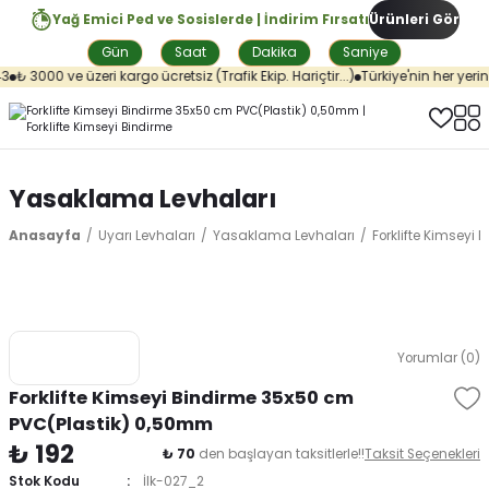
Yağ Emici Ped ve Sosislerde | İndirim Fırsatı
Ürünleri Gör
Gün
Saat
Dakika
Saniye
₺ 3000 ve üzeri kargo ücretsiz (Trafik Ekip. Hariçtir...)
Türkiye'nin her yerine
Yasaklama Levhaları
Anasayfa
Uyarı Levhaları
Yasaklama Levhaları
Forklifte Kimseyi
Yorumlar (0)
Forklifte Kimseyi Bindirme 35x50 cm
PVC(Plastik) 0,50mm
₺ 192
₺ 70
den başlayan taksitlerle!!
Taksit Seçenekleri
Stok Kodu
İlk-027_2