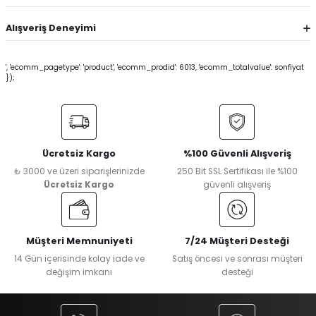
Alışveriş Deneyimi
', 'ecomm_pagetype': 'product', 'ecomm_prodid': 6013, 'ecomm_totalvalue': sonfiyat
});
Ücretsiz Kargo
%100 Güvenli Alışveriş
₺ 3000 ve üzeri siparişlerinizde
250 Bit SSL Sertifikası ile %100
Ücretsiz Kargo
güvenli alışveriş
Müşteri Memnuniyeti
7/24 Müşteri Desteği
14 Gün içerisinde kolay iade ve
Satış öncesi ve sonrası müşteri
değişim imkanı
desteği