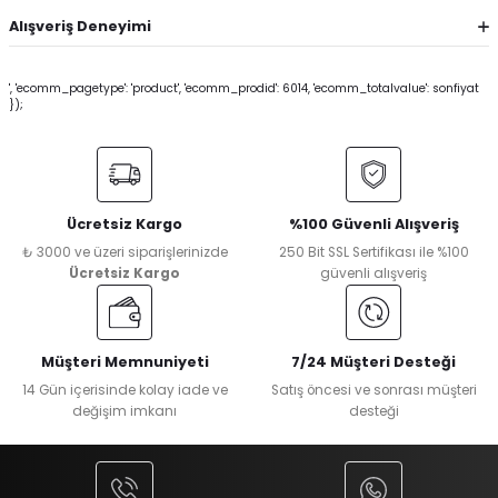
Alışveriş Deneyimi
', 'ecomm_pagetype': 'product', 'ecomm_prodid': 6014, 'ecomm_totalvalue': sonfiyat
});
Ücretsiz Kargo
%100 Güvenli Alışveriş
₺ 3000 ve üzeri siparişlerinizde
250 Bit SSL Sertifikası ile %100
Ücretsiz Kargo
güvenli alışveriş
Müşteri Memnuniyeti
7/24 Müşteri Desteği
14 Gün içerisinde kolay iade ve
Satış öncesi ve sonrası müşteri
değişim imkanı
desteği