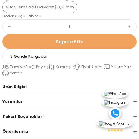
50x70 cm Saç (Galvaniz) 0,50mm
Beden/Ölçü Tablosu
Sepete Ekle
3 Günde Kargoda
Tavsiye Et
Paylaş
Karşılaştır
Fiyat Alarmı
Yorum Yaz
Yazdır
Ürün Bilgisi
Yorumlar
Taksit Seçenekleri
★★★★★
Önerileriniz