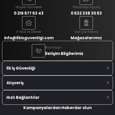
Müşteri Hizmetleri
WhatsApp Sipariş
0 216 577 53 43
0 532 338 30 53
E-Mail ile Destek
Size Çok Yakınız
info@ilkisguvenligi.com
Mağazalarımız
Bize Ulaşın
İletişim Bilgilerimiz
İlk İş Güvenliği
Alışveriş
Hızlı Bağlantılar
Kampanyalardan Haberdar olun