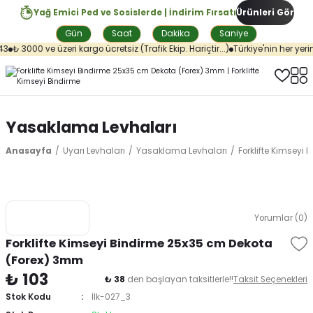
Yağ Emici Ped ve Sosislerde | İndirim Fırsatı
Ürünleri Gör
Gün
Saat
Dakika
Saniye
3
₺ 3000 ve üzeri kargo ücretsiz (Trafik Ekip. Hariçtir...)
Türkiye'nin her yerin
Yasaklama Levhaları
Anasayfa
Uyarı Levhaları
Yasaklama Levhaları
Forklifte Kimseyi
Yorumlar (0)
Forklifte Kimseyi Bindirme 25x35 cm Dekota
(Forex) 3mm
₺ 103
₺ 38
den başlayan taksitlerle!!
Taksit Seçenekleri
Stok Kodu
İlk-027_3