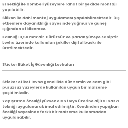
Esnekliği ile bombeli yüzeylere rahat bir şekilde montajı
yapılabilir.
Silikon ile dahi montaj uygulaması yapılabilmektedir. Dış
etkenlere dayanıklılığı sayesinde yağmur ve güneş
ışığından etkilenmez.
Kalınlığı 0,50 mm’dir. Pürüzsüz ve parlak yüzeye sahiptir.
Levha üzerinde kullanılan şekiller dijital baskı ile
üretilmektedir.
Sticker Etiket İş Güvenliği Levhaları
Sticker etiket levha genellikle düz zemin ve cam gibi
pürüzsüz yüzeylerde kullanılan uygun bir malzeme
çeşidimizdir.
Yapıştırma özelliği yüksek olan folyo üzerine dijital baskı
tekniği uygulanarak imal edilmiştir. Kendinden yapışkan
özelliği sayesinde farklı bir malzeme kullanmadan
uygulanabilir.