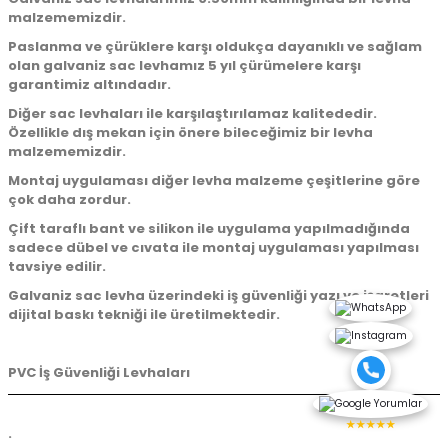
malzememizdir.
Paslanma ve çürüklere karşı oldukça dayanıklı ve sağlam
olan galvaniz sac levhamız 5 yıl çürümelere karşı
garantimiz altındadır.
Diğer sac levhaları ile karşılaştırılamaz kalitededir.
Özellikle dış mekan için önere bileceğimiz bir levha
malzememizdir.
Montaj uygulaması diğer levha malzeme çeşitlerine göre
çok daha zordur.
Çift taraflı bant ve silikon ile uygulama yapılmadığında
sadece dübel ve cıvata ile montaj uygulaması yapılması
tavsiye edilir.
Galvaniz sac levha üzerindeki iş güvenliği yazı ve işaretleri
dijital baskı tekniği ile üretilmektedir.
PVC İş Güvenliği Levhaları
★★★★★
.