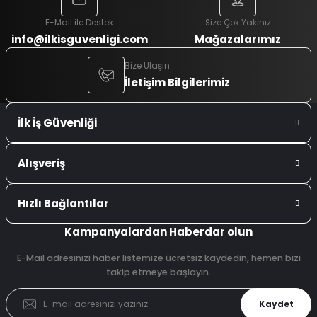
E-Mail ile Destek
Size Çok Yakınız
info@ilkisguvenligi.com
Mağazalarımız
Bize Ulaşın
İletişim Bilgilerimiz
İlk İş Güvenliği
Alışveriş
Hızlı Bağlantılar
Kampanyalardan Haberdar olun
E-Mail adresinizi haber listemize ücretsiz kaydedin, hemen bizi
takip etmeye başlayın.
Kaydet