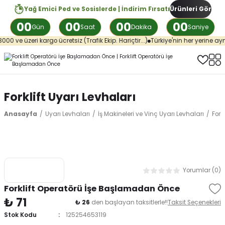
Yağ Emici Ped ve Sosislerde | İndirim Fırsatı
Ürünleri Gör
00
00
00
00
Gün
Saat
Dakika
Saniye
0 ve üzeri kargo ücretsiz (Trafik Ekip. Hariçtir...)
Türkiye'nin her yerine aynı
Forklift Uyarı Levhaları
Anasayfa
Uyarı Levhaları
İş Makineleri ve Vinç Uyarı Levhaları
Fork
Yorumlar (0)
Forklift Operatörü İşe Başlamadan Önce
₺ 71
₺ 26
den başlayan taksitlerle!!
Taksit Seçenekleri
Stok Kodu
125254653119