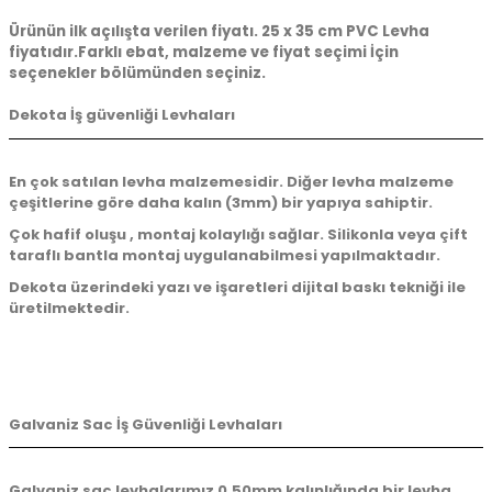
Ürünün ilk açılışta verilen fiyatı. 25 x 35 cm PVC Levha
fiyatıdır.Farklı ebat, malzeme ve fiyat seçimi İçin
seçenekler bölümünden seçiniz.
Dekota İş güvenliği Levhaları
En çok satılan levha malzemesidir. Diğer levha malzeme
çeşitlerine göre daha kalın (3mm) bir yapıya sahiptir.
Çok hafif oluşu , montaj kolaylığı sağlar. Silikonla veya çift
taraflı bantla montaj uygulanabilmesi yapılmaktadır.
Dekota üzerindeki yazı ve işaretleri dijital baskı tekniği ile
üretilmektedir.
Galvaniz Sac İş Güvenliği Levhaları
Galvaniz sac levhalarımız 0.50mm kalınlığında bir levha