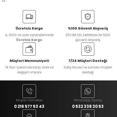
});
Ücretsiz Kargo
%100 Güvenli Alışveriş
₺ 3000 ve üzeri siparişlerinizde
250 Bit SSL Sertifikası ile %100
Ücretsiz Kargo
güvenli alışveriş
Müşteri Memnuniyeti
7/24 Müşteri Desteği
14 Gün içerisinde kolay iade ve
Satış öncesi ve sonrası müşteri
değişim imkanı
desteği
Müşteri Hizmetleri
WhatsApp Sipariş
0 216 577 53 43
0 532 338 30 53