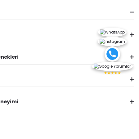
nekleri
★★★★★
z
eneyimi