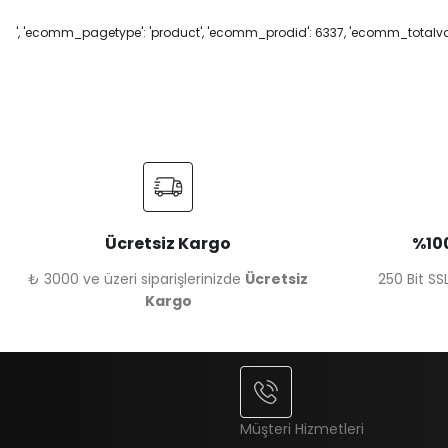
', 'ecomm_pagetype': 'product', 'ecomm_prodid': 6337, 'ecomm_totalvalu
Ücretsiz Kargo
%100
₺ 3000 ve üzeri siparişlerinizde
Ücretsiz
250 Bit SSL
Kargo
Müşteri Hizmetleri