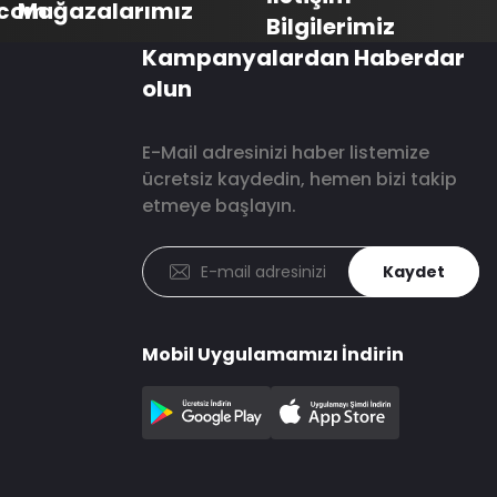
.com
Mağazalarımız
Bilgilerimiz
Kampanyalardan Haberdar
olun
E-Mail adresinizi haber listemize
ücretsiz kaydedin, hemen bizi takip
etmeye başlayın.
Kaydet
Mobil Uygulamamızı İndirin