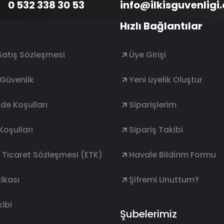
0 532 338 30 53
info@ilkisguvenligi
Hızlı Bağlantılar
Satış Sözleşmesi
Üye Girişi
e Güvenlik
Yeni üyelik Oluştur
ade Koşulları
Siparişlerim
Koşulları
Sipariş Takibi
k Ticaret Sözleşmesi (ETK)
Havale Bildirim Formu
ikası
Şifremi Unuttum?
ibi
Şubelerimiz