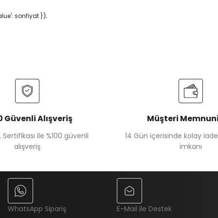
e': sonfiyat });
 Güvenli Alışveriş
Müşteri Memnuni
 Sertifikası ile %100 güvenli
14 Gün içerisinde kolay iad
alışveriş
imkanı
WhatsApp Sipariş
E-Mail ile Destek