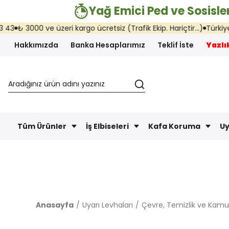
Yağ Emici Ped ve Sosisler
e üzeri kargo ücretsiz (Trafik Ekip. Hariçtir...)
Türkiye'nin her yer
Hakkımızda
Banka Hesaplarımız
Teklif İste
Yazlık
Tüm Ürünler
İş Elbiseleri
Kafa Koruma
Uy
Anasayfa
Uyarı Levhaları
Çevre, Temizlik ve Kamu 