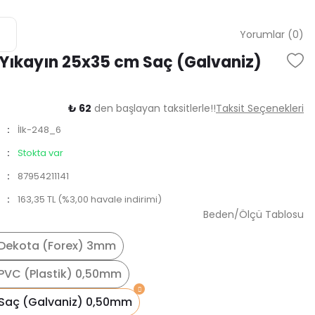
Yorumlar (0)
zi Yıkayın 25x35 cm Saç (Galvaniz)
₺ 62
den başlayan taksitlerle!!
Taksit Seçenekleri
İlk-248_6
Stokta var
87954211141
163,35 TL (%3,00 havale indirimi)
Beden/Ölçü Tablosu
Dekota (Forex) 3mm
PVC (Plastik) 0,50mm
Saç (Galvaniz) 0,50mm