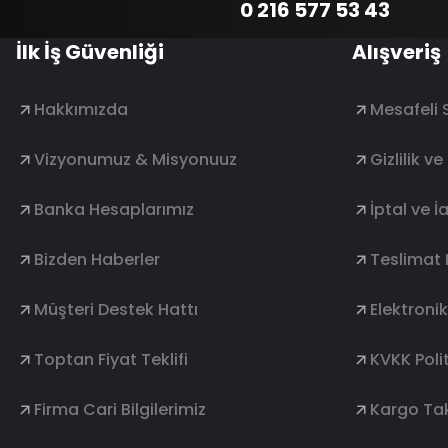
0 216 577 53 43
İlk İş Güvenliği
Alışveriş
Hakkımızda
Mesafeli 
Vizyonumuz & Misyonuuz
Gizlilik v
Banka Hesaplarımız
İptal ve İ
Bizden Haberler
Teslimat 
Müşteri Destek Hattı
Elektroni
Toptan Fiyat Teklifi
KVKK Polit
Firma Cari Bilgilerimiz
Kargo Tak