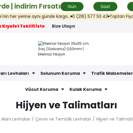
de | İndirim Fırsatı
Gün
Saat
ine aynı günde kargo...
0 (216) 577 53 43
Toptan Fiyat Teklifi: in
 Kıyafet Teklifi İste
Bize Ulaşın
arı Levhaları
Solunum Koruma
Trafik Malzemeler
Vücut Koruma
Kulak Koruma
Hijyen ve Talimatları
Alanı Levhaları
Çevre ve Temizlik Levhaları
Hijyen ve Talimatl