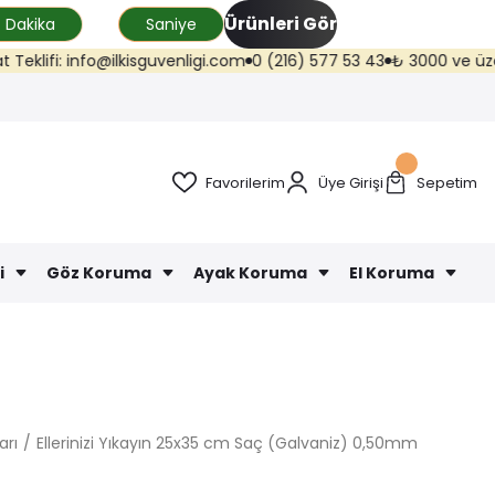
Ürünleri Gör
Dakika
Saniye
fo@ilkisguvenligi.com
0 (216) 577 53 43
₺ 3000 ve üzeri kargo ücrets
Favorilerim
Üye Girişi
Sepetim
i
Göz Koruma
Ayak Koruma
El Koruma
arı
Ellerinizi Yıkayın 25x35 cm Saç (Galvaniz) 0,50mm