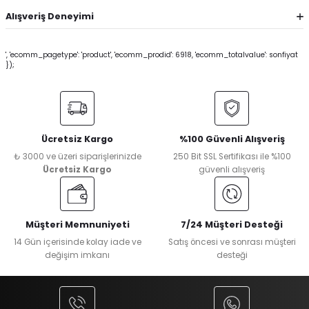
Alışveriş Deneyimi
', 'ecomm_pagetype': 'product', 'ecomm_prodid': 6918, 'ecomm_totalvalue': sonfiyat
});
Ücretsiz Kargo
%100 Güvenli Alışveriş
₺ 3000 ve üzeri siparişlerinizde
250 Bit SSL Sertifikası ile %100
Ücretsiz Kargo
güvenli alışveriş
Müşteri Memnuniyeti
7/24 Müşteri Desteği
14 Gün içerisinde kolay iade ve
Satış öncesi ve sonrası müşteri
değişim imkanı
desteği