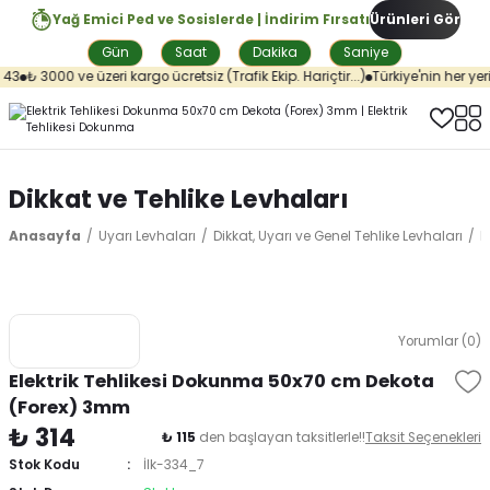
Yağ Emici Ped ve Sosislerde | İndirim Fırsatı
Ürünleri Gör
Gün
Saat
Dakika
Saniye
43
₺ 3000 ve üzeri kargo ücretsiz (Trafik Ekip. Hariçtir...)
Türkiye'nin her yeri
Dikkat ve Tehlike Levhaları
Anasayfa
Uyarı Levhaları
Dikkat, Uyarı ve Genel Tehlike Levhaları
D
Yorumlar (0)
Elektrik Tehlikesi Dokunma 50x70 cm Dekota
(Forex) 3mm
₺ 314
₺ 115
den başlayan taksitlerle!!
Taksit Seçenekleri
Stok Kodu
İlk-334_7