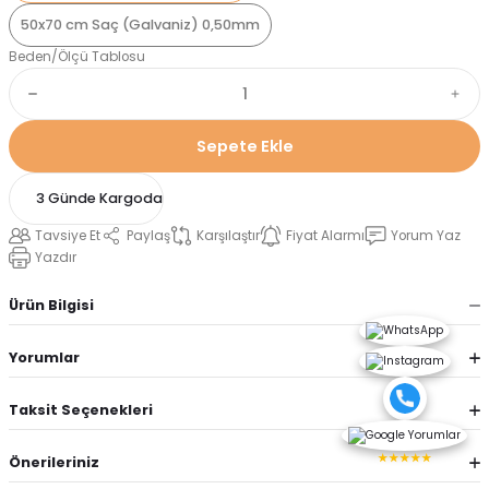
50x70 cm Saç (Galvaniz) 0,50mm
Beden/Ölçü Tablosu
Sepete Ekle
3 Günde Kargoda
Tavsiye Et
Paylaş
Karşılaştır
Fiyat Alarmı
Yorum Yaz
Yazdır
Ürün Bilgisi
Yorumlar
Taksit Seçenekleri
★★★★★
Önerileriniz