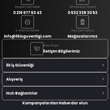
Müşteri Hizmetleri
WhatsApp Sipariş
0 216 577 53 43
0 532 338 30 53
E-Mail ile Destek
Size Çok Yakınız
info@ilkisguvenligi.com
Mağazalarımız
Bize Ulaşın
İletişim Bilgilerimiz
İlk İş Güvenliği
Alışveriş
Hızlı Bağlantılar
Kampanyalardan Haberdar olun